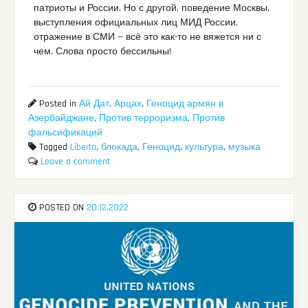
патриоты и России. Но с другой, поведение Москвы,
выступления официальных лиц МИД России,
отражение в СМИ — всё это как-то не вяжется ни с
чем. Слова просто бессильны!
Posted in
Ай Дат
,
Арцах
,
Геноцид армян в
Азербайджане
,
Против терроризма
,
Против
фальсификаций
Tagged
Liberta
,
блокада
,
Геноцид
,
культура
,
музыка
Leave a comment
POSTED ON
20.12.2022