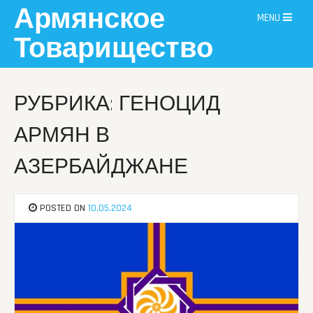
Skip
Армянское
MENU
to
content
Товарищество
РУБРИКА: ГЕНОЦИД
АРМЯН В
АЗЕРБАЙДЖАНЕ
POSTED ON
10.05.2024