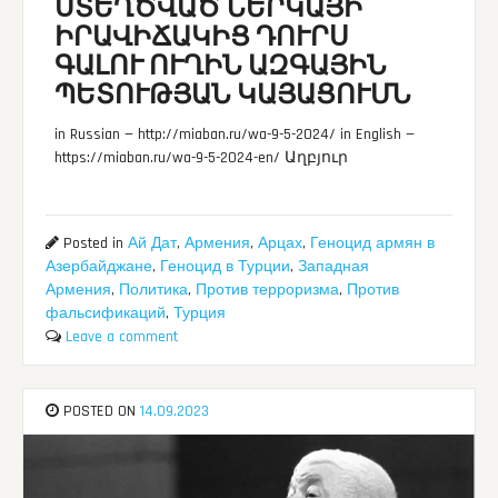
ՍՏԵՂԾՎԱԾ ՆԵՐԿԱՅԻ
ԻՐԱՎԻՃԱԿԻՑ ԴՈՒՐՍ
ԳԱԼՈՒ ՈՒՂԻՆ ԱԶԳԱՅԻՆ
ՊԵՏՈՒԹՅԱՆ ԿԱՅԱՑՈՒՄՆ
in Russian — http://miaban.ru/wa-9-5-2024/ in English —
https://miaban.ru/wa-9-5-2024-en/ Աղբյուր
Posted in
Ай Дат
,
Армения
,
Арцах
,
Геноцид армян в
Азербайджане
,
Геноцид в Турции
,
Западная
Армения
,
Политика
,
Против терроризма
,
Против
фальсификаций
,
Турция
Leave a comment
POSTED ON
14.09.2023