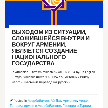
ВЫХОДОМ ИЗ СИТУАЦИИ,
СЛОЖИВШЕЙСЯ ВНУТРИ И
ВОКРУГ АРМЕНИИ,
ЯВЛЯЕТСЯ СОЗДАНИЕ
НАЦИОНАЛЬНОГО
ГОСУДАРСТВА
in Armenian — https://miaban.ru/wa-9-5-2024-hy/ in English
— https://miaban.ru/wa-9-5-2024-en/ Источник Внизу
неофициальный перевод на русский.
Posted in
Азербайджан
,
Ай Дат
,
Армения
,
Арцах
,
Геноцид армян в Азербайджане
,
Геноцид в Турции
,