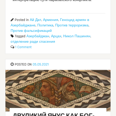
интерпретацию сути Карабахского конфликта.
Posted in
Ай Дат
,
Армения
,
Геноцид армян в
Азербайджане
,
Политика
,
Против терроризма
,
Против фальсификаций
Tagged
Азербайджан
,
Арцах
,
Никол Пашинян
,
отделение ради спасения
1 Comment
POSTED ON
05.05.2021