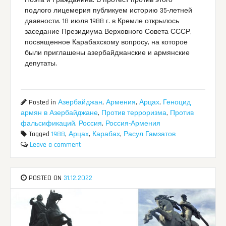
Поэта и Гражданина. В протест против этого
подлого лицемерия публикуем историю 35-летней
даавности. 18 июля 1988 г. в Кремле открылось
заседание Президиума Верховного Совета СССР,
посвященное Карабахскому вопросу, на которое
были приглашены азербайджанские и армянские
депутаты.
Posted in
Азербайджан
,
Армения
,
Арцах
,
Геноцид
армян в Азербайджане
,
Против терроризма
,
Против
фальсификаций
,
Россия
,
Россия-Армения
Tagged
1988
,
Арцах
,
Карабах
,
Расул Гамзатов
Leave a comment
POSTED ON
31.12.2022