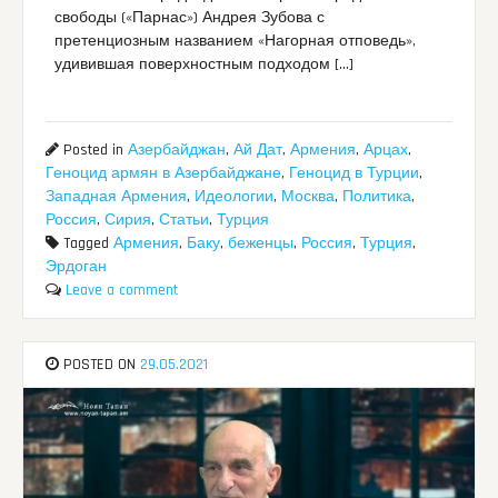
свободы («Парнас») Андрея Зубова с
претенциозным названием «Нагорная отповедь»,
удивившая поверхностным подходом […]
Posted in
Азербайджан
,
Ай Дат
,
Армения
,
Арцах
,
Геноцид армян в Азербайджане
,
Геноцид в Турции
,
Западная Армения
,
Идеологии
,
Москва
,
Политика
,
Россия
,
Сирия
,
Статьи
,
Турция
Tagged
Армения
,
Баку
,
беженцы
,
Россия
,
Турция
,
Эрдоган
Leave a comment
POSTED ON
29.05.2021