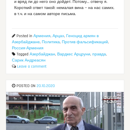
и вряд ли до него оно дойдет. Потому… отвечу я.
Короткий ответ такой: немалая вина — на нас самих,
в т.ч. и на самом авторе письма.
Posted in
Армения
,
Арцах
,
Геноцид армян в
Азербайджане
,
Политика
,
Против фальсификаций
,
Россия-Армения
Tagged
Азербайджан
,
Вардкес Арцруни
,
правда
,
Сарик Андреасян
Leave a comment
POSTED ON
20.10.2020