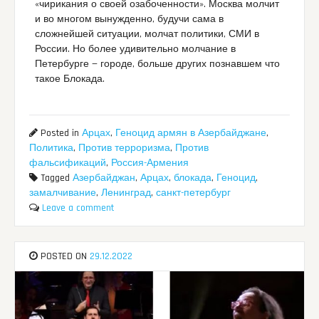
«чирикания о своей озабоченности». Москва молчит
и во многом вынужденно, будучи сама в
сложнейшей ситуации, молчат политики, СМИ в
России. Но более удивительно молчание в
Петербурге — городе, больше других познавшем что
такое Блокада.
Posted in
Арцах
,
Геноцид армян в Азербайджане
,
Политика
,
Против терроризма
,
Против
фальсификаций
,
Россия-Армения
Tagged
Азербайджан
,
Арцах
,
блокада
,
Геноцид
,
замалчивание
,
Ленинград
,
санкт-петербург
Leave a comment
POSTED ON
29.12.2022