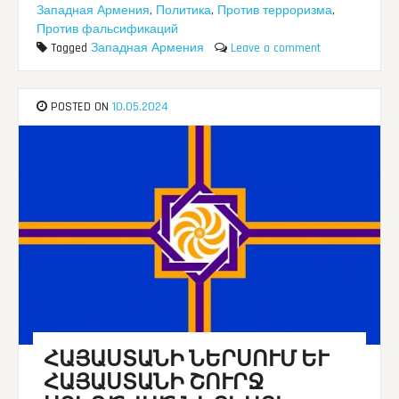
Западная Армения
,
Политика
,
Против терроризма
,
Против фальсификаций
Tagged
Западная Армения
Leave a comment
POSTED ON
10.05.2024
ՀԱՅԱՍՏԱՆԻ ՆԵՐՍՈՒՄ ԵՒ
ՀԱՅԱՍՏԱՆԻ ՇՈՒՐՋ