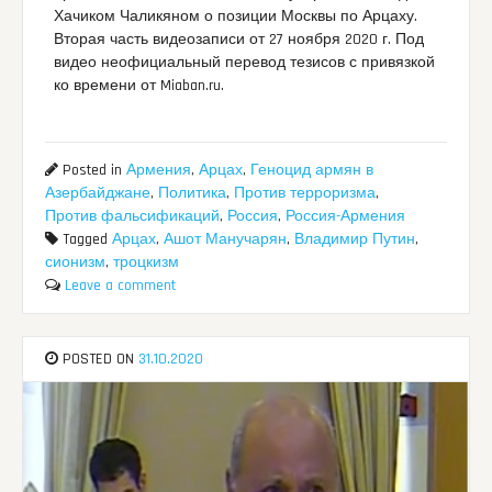
Хачиком Чаликяном о позиции Москвы по Арцаху.
Вторая часть видеозаписи от 27 ноября 2020 г. Под
видео неофициальный перевод тезисов с привязкой
ко времени от Miaban.ru.
Posted in
Армения
,
Арцах
,
Геноцид армян в
Азербайджане
,
Политика
,
Против терроризма
,
Против фальсификаций
,
Россия
,
Россия-Армения
Tagged
Арцах
,
Ашот Манучарян
,
Владимир Путин
,
сионизм
,
троцкизм
Leave a comment
POSTED ON
31.10.2020