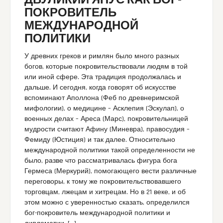
ДВУЛИКИЙ ЯНУС КАК БОГ-
ПОКРОВИТЕЛЬ
МЕЖДУНАРОДНОЙ
ПОЛИТИКИ
У древних греков и римлян было много разных
богов, которые покровительствовали людям в той
или иной сфере. Эта традиция продолжалась и
дальше. И сегодня, когда говорят об искусстве
вспоминают Аполлона (Феб по древнеримской
мифологии), о медицине – Асклепия (Эскулап), о
военных делах – Ареса (Марс), покровительницей
мудрости считают Афину (Миневра), правосудия –
Фемиду (Юстиция) и так далее. Относительно
международной политики такой определенности не
было, разве что рассматривалась фигура бога
Гермеса (Меркурий), помогающего вести различные
переговоры, к тому же покровительствовавшего
торговцам, лжецам и хитрецам. Но в 21 веке, и об
этом можно с уверенностью сказать, определился
бог-покровитель международной политики и