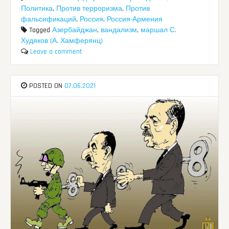
Политика
,
Против терроризма
,
Против
фальсификаций
,
Россия
,
Россия-Армения
Tagged
Азербайджан
,
вандализм
,
маршал С.
Худяков (А. Хамферянц)
Leave a comment
POSTED ON
07.06.2021