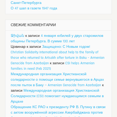
Санкт-Петербурга
О 47 шап в газете 1947 года
СВЕЖИЕ КОММЕНТАРИИ
Ջիվան
к записи
4 января юбилей у двух старожилов
общины Петербурга. В сумме 130 лет
Цовинар
к записи
Защищено: С Новым годом!
Christian Solidarity International about help to the family of
those who returned to Artsakh after torture in Baku – Armenian
Genocide from Azerbaijan
к записи
CSI helps Armenian
families in need (Feb 2021)
Международная организация Христианской
солидарности о помощи семье вернувшегося в Арцах
после пыток в Баку — Armenian Genocide from Azerbaijan
к
записи
Международная организация Христианской
Солидарности (CSI) помогает нуждающимся семьям в
Арцахе
Обращение КС РАО к президенту РФ В. Путину в связи
с актом вооружённой агрессии Азербайджана против