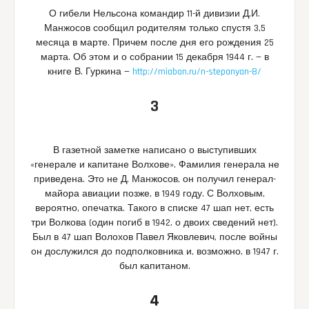
О гибели Нельсона командир 11-й дивизии Д.И.
Манжосов сообщил родителям только спустя 3,5
месяца в марте. Причем после дня его рождения 25
марта. Об этом и о собрании 15 декабря 1944 г. — в
книге В. Гуркина —
http://miaban.ru/n-stepanyan-8/
3
В газетной заметке написано о выступивших
«генерале и капитане Волхове». Фамилия генерала не
приведена. Это не Д. Манжосов, он получил генерал-
майора авиации позже, в 1949 году. С Волховым,
вероятно, опечатка. Такого в списке 47 шап нет, есть
три Волкова (один погиб в 1942, о двоих сведений нет).
Был в 47 шап Волохов Павел Яковлевич, после войны
он дослужился до подполковника и, возможно, в 1947 г.
был капитаном.
4