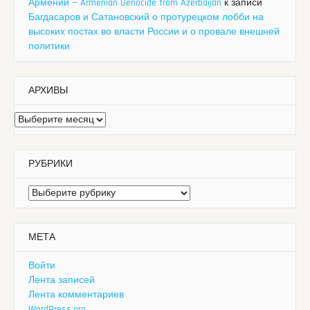
Армении — Armenian Genocide from Azerbaijan
к записи
Багдасаров и Сатановский о протурецком лобби на
высоких постах во власти России и о провале внешней
политики
АРХИВЫ
Архивы
РУБРИКИ
Рубрики
МЕТА
Войти
Лента записей
Лента комментариев
WordPress.org