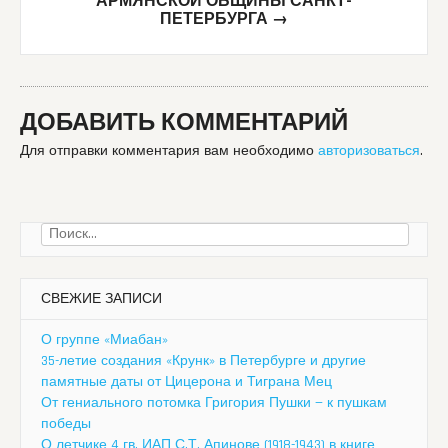
АРМЯНСКОЙ ОБЩИНЫ САНКТ-
ПЕТЕРБУРГА
→
ДОБАВИТЬ КОММЕНТАРИЙ
Для отправки комментария вам необходимо
авторизоваться
.
Найти:
СВЕЖИЕ ЗАПИСИ
О группе «Миабан»
35-летие создания «Крунк» в Петербурге и другие
памятные даты от Цицерона и Тиграна Мец
От гениального потомка Григория Пушки — к пушкам
победы
О летчике 4 гв. ИАП С.Т. Апинове (1918-1943) в книге