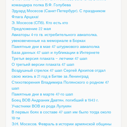
командира полка В.Ф. Голубева
Эдуард Мосесов (Санкт-Петербург). С праздником
Флага Арцаха!
Э. Мосесов (СПб). Кто есть кто
Предложение 22 мая
Авиаторы 4-го гв. истребительного авиаполка,
увековеченные на мемориале в Борках
Памятные дни в мае 47 штурмового авиаполка
База данных 47 шап и публикации в Интернете
Третья версия плаката — летчики 47 шап
О третьей версии плаката 47 шап
Воздушный стрелок 47 шап Сергей Архипов отдал
свою жизнь в 21 год в Битве за Ленинград
Стихотворения Владимира Полянского о родном 47
шап
Памятные дни в марте 47-го шап
Боец ВОВ Андраник Давтян, погибший в 1943 г.
Участники ВОВ из рода Лулукян
В первых боях в составе 47 шап им было тогда около
18-ти
Э.Н. Мосесов. Февраль в истории армянской общины