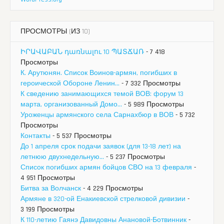
ПРОСМОТРЫ (ИЗ 10)
ԻՐԱՎԱԲԱՆ դառնալու 10 ՊԱՏՃԱՌ
- 7 418
Просмотры
К. Арутюнян. Список Воинов-армян, погибших в
героической Обороне Ленин...
- 7 332 Просмотры
К сведению занимающихся темой ВОВ: форум 13
марта, организованный Домо...
- 5 989 Просмотры
Уроженцы армянского села Сарнахбюр в ВОВ
- 5 732
Просмотры
Контакты
- 5 537 Просмотры
До 1 апреля срок подачи заявок (для 13-18 лет) на
летнюю двухнедельную...
- 5 237 Просмотры
Список погибших армян бойцов СВО на 13 февраля
-
4 951 Просмотры
Битва за Волчанск
- 4 229 Просмотры
Армяне в 320-ой Енакиевской стрелковой дивизии
-
3 199 Просмотры
К 110-летию Гаянэ Давидовны Анановой-Ботвинник
-