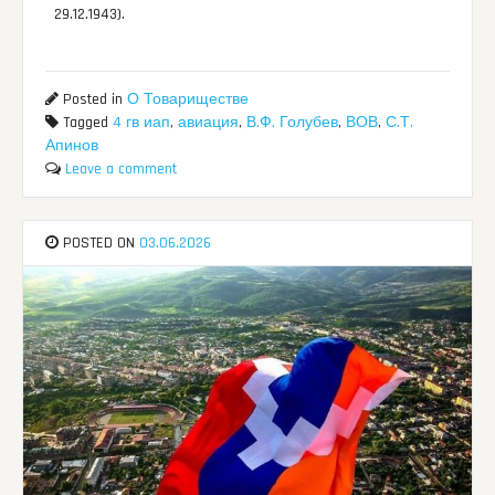
29.12.1943).
Posted in
О Товариществе
Tagged
4 гв иап
,
авиация
,
В.Ф. Голубев
,
ВОВ
,
С.Т.
Апинов
Leave a comment
POSTED ON
03.06.2026