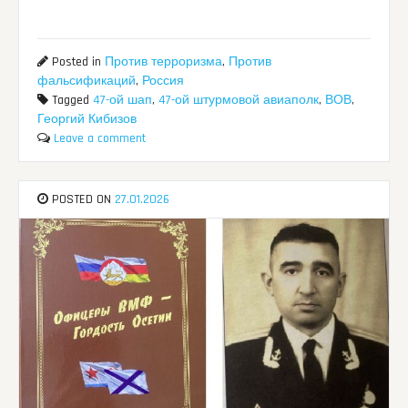
Posted in
Против терроризма
,
Против
фальсификаций
,
Россия
Tagged
47-ой шап
,
47-ой штурмовой авиаполк
,
ВОВ
,
Георгий Кибизов
Leave a comment
POSTED ON
27.01.2026