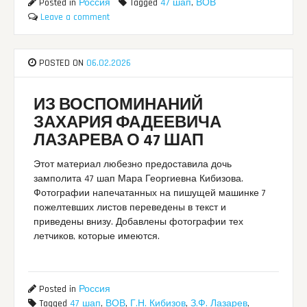
Posted in
Россия
Tagged
47 шап
,
ВОВ
Leave a comment
POSTED ON
06.02.2026
ИЗ ВОСПОМИНАНИЙ
ЗАХАРИЯ ФАДЕЕВИЧА
ЛАЗАРЕВА О 47 ШАП
Этот материал любезно предоставила дочь
замполита 47 шап Мара Георгиевна Кибизова.
Фотографии напечатанных на пишущей машинке 7
пожелтевших листов переведены в текст и
приведены внизу. Добавлены фотографии тех
летчиков, которые имеются.
Posted in
Россия
Tagged
47 шап
,
ВОВ
,
Г.Н. Кибизов
,
З.Ф. Лазарев
,