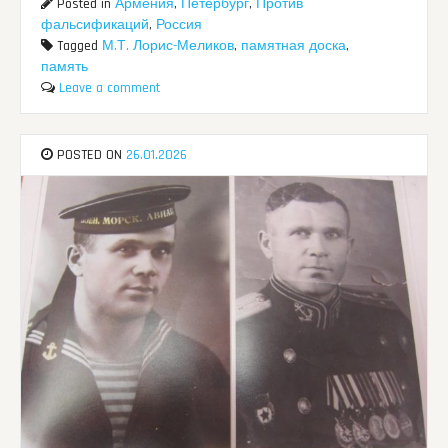
Posted in
Армения
,
Петербург
,
Против
фальсификаций
,
Россия
Tagged
М.Т. Лорис-Меликов
,
памятная доска
,
память
Leave a comment
POSTED ON
26.01.2026