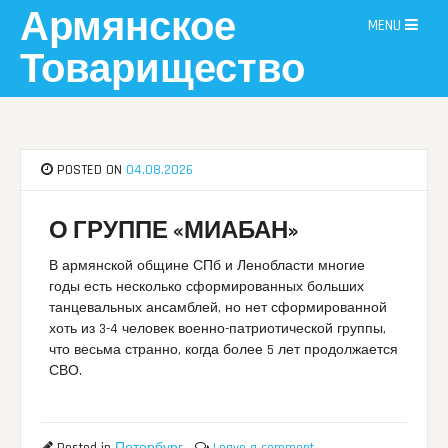
Skip
Армянское
MENU
to
content
Товарищество
POSTED ON
04.08.2026
О ГРУППЕ «МИАБАН»
В армянской общине СПб и Ленобласти многие
годы есть несколько сформированных больших
танцевальных ансамблей, но нет сформированной
хоть из 3-4 человек военно-патриотической группы,
что весьма странно, когда более 5 лет продолжается
СВО.
Posted in
Петербург
Leave a comment