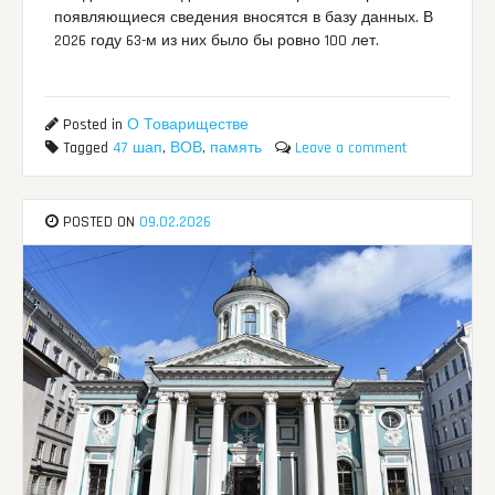
появляющиеся сведения вносятся в базу данных. В
2026 году 63-м из них было бы ровно 100 лет.
Posted in
О Товариществе
Tagged
47 шап
,
ВОВ
,
память
Leave a comment
POSTED ON
09.02.2026