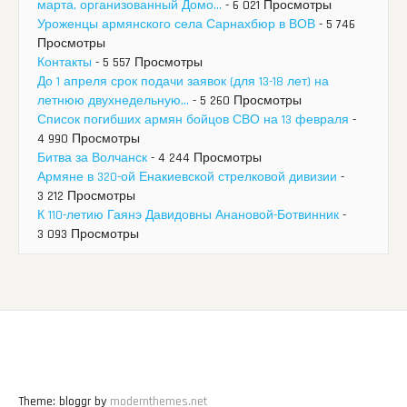
марта, организованный Домо...
- 6 021 Просмотры
Уроженцы армянского села Сарнахбюр в ВОВ
- 5 746
Просмотры
Контакты
- 5 557 Просмотры
До 1 апреля срок подачи заявок (для 13-18 лет) на
летнюю двухнедельную...
- 5 260 Просмотры
Список погибших армян бойцов СВО на 13 февраля
-
4 990 Просмотры
Битва за Волчанск
- 4 244 Просмотры
Армяне в 320-ой Енакиевской стрелковой дивизии
-
3 212 Просмотры
К 110-летию Гаянэ Давидовны Анановой-Ботвинник
-
3 093 Просмотры
Theme: bloggr by
modernthemes.net