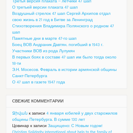
Третья версия плаката — летчики 47 шап
О третьей версии плаката 47 шап
Воздушный стрелок 47 шап Сергей Архипов отдал
свою жизнь в 21 год в Битве за Ленинград
Стихотворения Владимира Полянского о родном 47
шап
Памятные дни в марте 47-го шап
Боец ВОВ Андраник Давтян, погибший в 1943 г.
Участники ВОВ из рода Лулукян
В первых боях в составе 47 шап им было тогда около
18-ти
Э.Н. Мосесов. Февраль в истории армянской общины
Санкт-Петербурга
О 47 шап в газете 1947 года
СВЕЖИЕ КОММЕНТАРИИ
Ջիվան
к записи
4 января юбилей у двух старожилов
общины Петербурга. В сумме 130 лет
Цовинар
к записи
Защищено: С Новым годом!
Christian Solidarity International about help to the family of