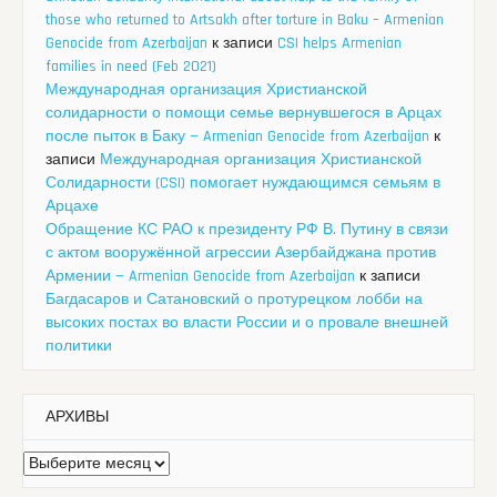
those who returned to Artsakh after torture in Baku – Armenian
Genocide from Azerbaijan
к записи
CSI helps Armenian
families in need (Feb 2021)
Международная организация Христианской
солидарности о помощи семье вернувшегося в Арцах
после пыток в Баку — Armenian Genocide from Azerbaijan
к
записи
Международная организация Христианской
Солидарности (CSI) помогает нуждающимся семьям в
Арцахе
Обращение КС РАО к президенту РФ В. Путину в связи
с актом вооружённой агрессии Азербайджана против
Армении — Armenian Genocide from Azerbaijan
к записи
Багдасаров и Сатановский о протурецком лобби на
высоких постах во власти России и о провале внешней
политики
АРХИВЫ
Архивы