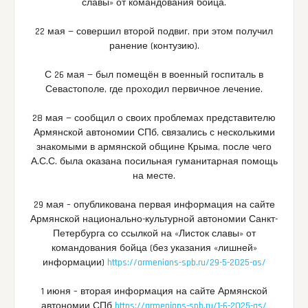
славы» от командования бойца.
22 мая — совершил второй подвиг, при этом получил
ранение (контузию).
С 26 мая — был помещён в военный госпиталь в
Севастополе, где проходил первичное лечение.
28 мая — сообщил о своих проблемах представителю
Армянской автономии СПб, связались с несколькими
знакомыми в армянской общине Крыма, после чего
А.С.С. была оказана посильная гуманитарная помощь
на месте.
29 мая – опубликована первая информация на сайте
Армянской национально-культурной автономии Санкт-
Петербурга со ссылкой на «Листок славы» от
командования бойца (без указания «лишней»
информации)
https://armenians-spb.ru/29-5-2025-as/
1 июня – вторая информация на сайте Армянской
автономии СПб
https://armenians-spb.ru/1-6-2025-as/