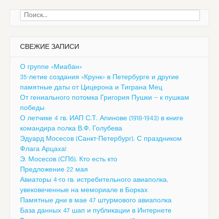
Найти:
СВЕЖИЕ ЗАПИСИ
О группе «Миабан»
35-летие создания «Крунк» в Петербурге и другие
памятные даты от Цицерона и Тиграна Мец
От гениального потомка Григория Пушки — к пушкам
победы
О летчике 4 гв. ИАП С.Т. Апинове (1918-1943) в книге
командира полка В.Ф. Голубева
Эдуард Мосесов (Санкт-Петербург). С праздником
Флага Арцаха!
Э. Мосесов (СПб). Кто есть кто
Предложение 22 мая
Авиаторы 4-го гв. истребительного авиаполка,
увековеченные на мемориале в Борках
Памятные дни в мае 47 штурмового авиаполка
База данных 47 шап и публикации в Интернете