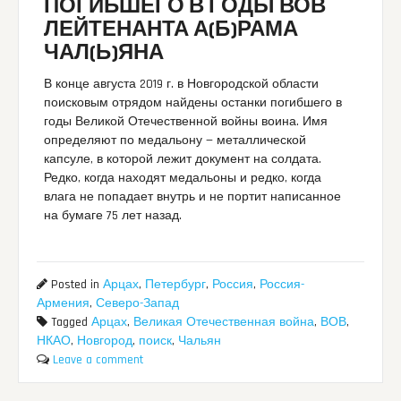
ПОГИБШЕГО В ГОДЫ ВОВ
ЛЕЙТЕНАНТА А(Б)РАМА
ЧАЛ(Ь)ЯНА
В конце августа 2019 г. в Новгородской области
поисковым отрядом найдены останки погибшего в
годы Великой Отечественной войны воина. Имя
определяют по медальону — металлической
капсуле, в которой лежит документ на солдата.
Редко, когда находят медальоны и редко, когда
влага не попадает внутрь и не портит написанное
на бумаге 75 лет назад.
Posted in
Арцах
,
Петербург
,
Россия
,
Россия-
Армения
,
Северо-Запад
Tagged
Арцах
,
Великая Отечественная война
,
ВОВ
,
НКАО
,
Новгород
,
поиск
,
Чальян
Leave a comment