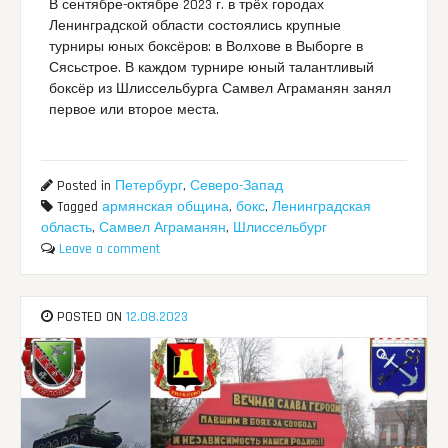
В сентябре-октябре 2023 г. в трёх городах
Ленинградской области состоялись крупные
турниры юных боксёров: в Волхове в Выборге в
Сясьстрое. В каждом турнире юный талантливый
боксёр из Шлиссельбурга Самвел Аграманян занял
первое или второе места.
Posted in
Петербург
,
Северо-Запад
Tagged
армянская община
,
бокс
,
Ленинградская
область
,
Самвел Аграманян
,
Шлиссельбург
Leave a comment
POSTED ON
12.08.2023