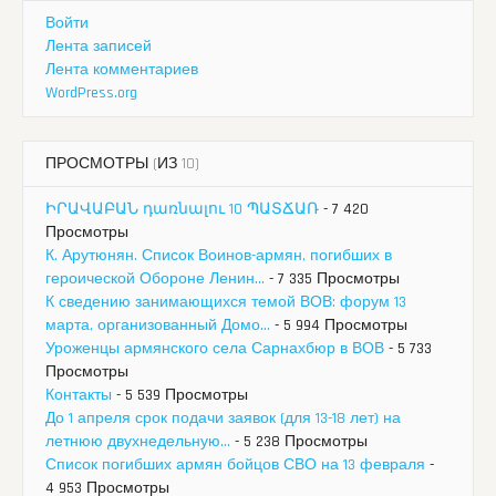
Войти
Лента записей
Лента комментариев
WordPress.org
ПРОСМОТРЫ (ИЗ 10)
ԻՐԱՎԱԲԱՆ դառնալու 10 ՊԱՏՃԱՌ
- 7 420
Просмотры
К. Арутюнян. Список Воинов-армян, погибших в
героической Обороне Ленин...
- 7 335 Просмотры
К сведению занимающихся темой ВОВ: форум 13
марта, организованный Домо...
- 5 994 Просмотры
Уроженцы армянского села Сарнахбюр в ВОВ
- 5 733
Просмотры
Контакты
- 5 539 Просмотры
До 1 апреля срок подачи заявок (для 13-18 лет) на
летнюю двухнедельную...
- 5 238 Просмотры
Список погибших армян бойцов СВО на 13 февраля
-
4 953 Просмотры