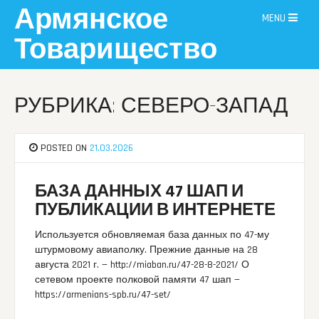
Skip
Армянское
MENU
to
content
Товарищество
РУБРИКА: СЕВЕРО-ЗАПАД
POSTED ON
21.03.2026
БАЗА ДАННЫХ 47 ШАП И
ПУБЛИКАЦИИ В ИНТЕРНЕТЕ
Используется обновляемая база данных по 47-му
штурмовому авиаполку. Прежние данные на 28
августа 2021 г. — http://miaban.ru/47-28-8-2021/ О
сетевом проекте полковой памяти 47 шап —
https://armenians-spb.ru/47-set/