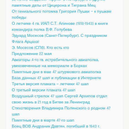
памятные даты от Цицерона и Тиграна Мец
От гениального потомка Григория Пушки — к пушкам
победы
О летчике 4 гв. ИАП С.Т. Апинове (1918-1943) в книге
командира полка В.Ф. Голубева
Эдуард Мосесов (Санкт-Петербург). С праздником
Флага Арцаха!
Э. Мосесов (СПб). Кто есть кто
Предложение 22 мая
Авиаторы 4-го гв. истребительного авиаполка,
увековеченные на мемориале в Борках
Памятные дни в мае 47 штурмового авиаполка
База данных 47 шап и публикации в Интернете
Третья версия плаката — летчики 47 шап
О третьей версии плаката 47 шап
Воздушный стрелок 47 шап Сергей Архипов отдал
свою жизнь в 21 год в Битве за Ленинград
Стихотворения Владимира Полянского о родном 47
шап
Памятные дни в марте 47-го шап
Боец ВОВ Андраник Давтян, погибший в 1943 г.