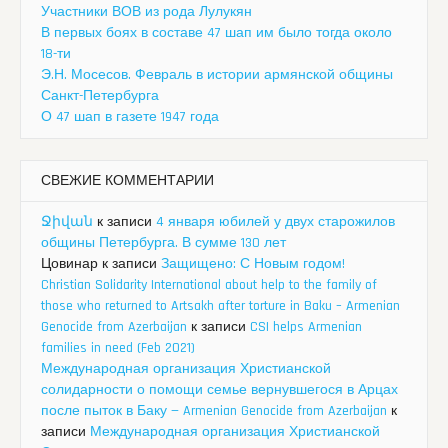
Участники ВОВ из рода Лулукян
В первых боях в составе 47 шап им было тогда около
18-ти
Э.Н. Мосесов. Февраль в истории армянской общины
Санкт-Петербурга
О 47 шап в газете 1947 года
СВЕЖИЕ КОММЕНТАРИИ
Ջիվան
к записи
4 января юбилей у двух старожилов
общины Петербурга. В сумме 130 лет
Цовинар
к записи
Защищено: С Новым годом!
Christian Solidarity International about help to the family of
those who returned to Artsakh after torture in Baku – Armenian
Genocide from Azerbaijan
к записи
CSI helps Armenian
families in need (Feb 2021)
Международная организация Христианской
солидарности о помощи семье вернувшегося в Арцах
после пыток в Баку — Armenian Genocide from Azerbaijan
к
записи
Международная организация Христианской