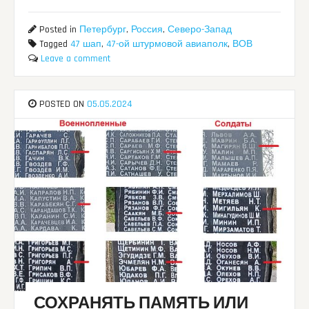
Posted in
Петербург
,
Россия
,
Северо-Запад
Tagged
47 шап
,
47-ой штурмовой авиаполк
,
ВОВ
Leave a comment
POSTED ON
05.05.2024
СОХРАНЯТЬ ПАМЯТЬ ИЛИ