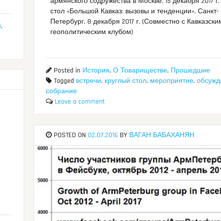
армянского содружества в Москве, 15 декабря 2017 г
стол «Большой Кавказ: вызовы и тенденции», Санкт-
Петербург, 8 декабря 2017 г. (Совместно с Кавказски
и
,
геополитическим клубом)
Posted in
История
,
О Товариществе
,
Прошедшие
Tagged
встречи
,
круглый стол
,
мероприятие
,
обсужд
собрание
Leave a comment
POSTED ON
02.07.2016
BY
ВАГАН БАБАХАНЯН