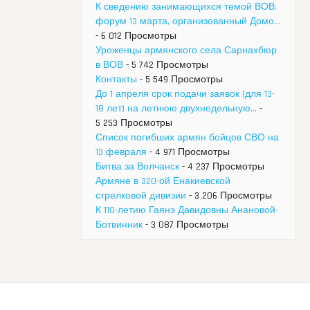
К сведению занимающихся темой ВОВ:
форум 13 марта, организованный Домо...
- 6 012 Просмотры
Уроженцы армянского села Сарнахбюр
в ВОВ
- 5 742 Просмотры
Контакты
- 5 549 Просмотры
До 1 апреля срок подачи заявок (для 13-
18 лет) на летнюю двухнедельную...
-
5 253 Просмотры
Список погибших армян бойцов СВО на
13 февраля
- 4 971 Просмотры
Битва за Волчанск
- 4 237 Просмотры
Армяне в 320-ой Енакиевской
стрелковой дивизии
- 3 206 Просмотры
К 110-летию Гаянэ Давидовны Анановой-
Ботвинник
- 3 087 Просмотры