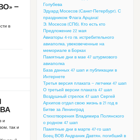
Голубева
О» —
Эдуард Мосесов (Санкт-Петербург). С
праздником Флага Арцаха!
Э. Мосесов (СПб). Кто есть кто
сти в
Предложение 22 мая
Авиаторы 4-го гв. истребительного
авиаполка, увековеченные на
мемориале в Борках
Памятные дни в мае 47 штурмового
авиаполка
База данных 47 шап и публикации в
Интернете
Третья версия плаката — летчики 47 шап
О третьей версии плаката 47 шап
Воздушный стрелок 47 шап Сергей
И
Архипов отдал свою жизнь в 21 год в
ТВА
Битве за Ленинград
Стихотворения Владимира Полянского
в и
о родном 47 шап
ом, так и
Памятные дни в марте 47-го шап
Боец ВОВ Андраник Давтян, погибший в