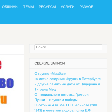
ОБЩИНЫ
ТЕМЫ
РЕСУРСЫ
УСЛУГИ
РАЗНОЕ
Найти:
СВЕЖИЕ ЗАПИСИ
О группе «Миабан»
35-летие создания «Крунк» в Петербурге
и другие памятные даты от Цицерона и
Тиграна Мец
От гениального потомка Григория
Пушки — к пушкам победы
О летчике 4 гв. ИАП С.Т. Апинове (1918-
1943) в книге командира полка В.Ф.