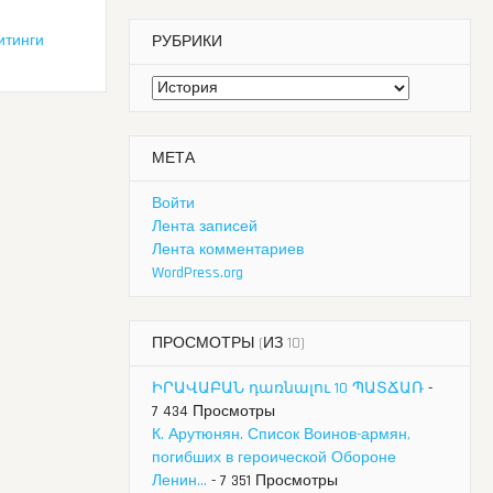
итинги
РУБРИКИ
Рубрики
МЕТА
Войти
Лента записей
Лента комментариев
WordPress.org
ПРОСМОТРЫ (ИЗ 10)
ԻՐԱՎԱԲԱՆ դառնալու 10 ՊԱՏՃԱՌ
-
7 434 Просмотры
К. Арутюнян. Список Воинов-армян,
погибших в героической Обороне
Ленин...
- 7 351 Просмотры