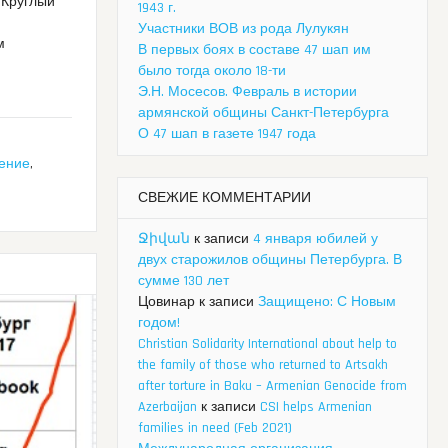
. Круглый
1943 г.
Участники ВОВ из рода Лулукян
м
В первых боях в составе 47 шап им
было тогда около 18-ти
Э.Н. Мосесов. Февраль в истории
армянской общины Санкт-Петербурга
О 47 шап в газете 1947 года
ение
,
СВЕЖИЕ КОММЕНТАРИИ
Ջիվան
к записи
4 января юбилей у
двух старожилов общины Петербурга. В
сумме 130 лет
Цовинар
к записи
Защищено: С Новым
годом!
Christian Solidarity International about help to
the family of those who returned to Artsakh
after torture in Baku – Armenian Genocide from
Azerbaijan
к записи
CSI helps Armenian
families in need (Feb 2021)