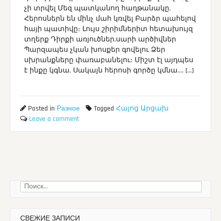
չի տրվել Մեզ պատկանող հաղթանակը,
Հերոսներն են մինչ մահ կռվել Բարձր պահելով
հայի պատիվը։ Լույս շիրիմներիտ հետախույզ
տղերք Դիրքի առյուծներ,սարի արծիվներ
Պարզապես չկան խոսքեր գովելու Ձեր
սխրանքները փառաբանելու։ Միշտ էլ այդպես
է ինքը կգնա, Սակայն հերոսի գործը կմնա…. […]
Posted in
Разное
Tagged
Հայոց Արցախ
Leave a comment
Найти:
СВЕЖИЕ ЗАПИСИ