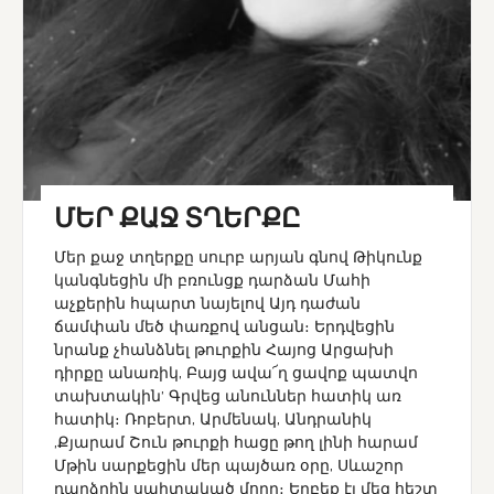
ՄԵՐ ՔԱՋ ՏՂԵՐՔԸ
Մեր քաջ տղերքը սուրբ արյան գնով Թիկունք
կանգնեցին մի բռունցք դարձան Մահի
աչքերին հպարտ նայելով Այդ դաժան
ճամփան մեծ փառքով անցան։ Երդվեցին
նրանք չհանձնել թուրքին Հայոց Արցախի
դիրքը անառիկ, Բայց ավա՜ղ ցավոք պատվո
տախտակին’ Գրվեց անուններ հատիկ առ
հատիկ։ Ռոբերտ, Արմենակ, Անդրանիկ
,Քյարամ Շուն թուրքի հացը թող լինի հարամ
Մթին սարքեցին մեր պայծառ օրը, Սևաշոր
դարձրին սպիտակած մորը։ Երբեք էլ մեզ հեշտ