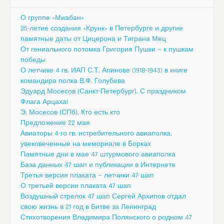
О группе «Миабан»
35-летие создания «Крунк» в Петербурге и другие
памятные даты от Цицерона и Тиграна Мец
От гениального потомка Григория Пушки — к пушкам
победы
О летчике 4 гв. ИАП С.Т. Апинове (1918-1943) в книге
командира полка В.Ф. Голубева
Эдуард Мосесов (Санкт-Петербург). С праздником
Флага Арцаха!
Э. Мосесов (СПб). Кто есть кто
Предложение 22 мая
Авиаторы 4-го гв. истребительного авиаполка,
увековеченные на мемориале в Борках
Памятные дни в мае 47 штурмового авиаполка
База данных 47 шап и публикации в Интернете
Третья версия плаката — летчики 47 шап
О третьей версии плаката 47 шап
Воздушный стрелок 47 шап Сергей Архипов отдал
свою жизнь в 21 год в Битве за Ленинград
Стихотворения Владимира Полянского о родном 47