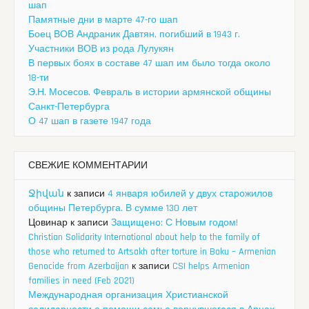
шап
Памятные дни в марте 47-го шап
Боец ВОВ Андраник Давтян, погибший в 1943 г.
Участники ВОВ из рода Лулукян
В первых боях в составе 47 шап им было тогда около
18-ти
Э.Н. Мосесов. Февраль в истории армянской общины
Санкт-Петербурга
О 47 шап в газете 1947 года
СВЕЖИЕ КОММЕНТАРИИ
Ջիվան
к записи
4 января юбилей у двух старожилов
общины Петербурга. В сумме 130 лет
Цовинар
к записи
Защищено: С Новым годом!
Christian Solidarity International about help to the family of
those who returned to Artsakh after torture in Baku – Armenian
Genocide from Azerbaijan
к записи
CSI helps Armenian
families in need (Feb 2021)
Международная организация Христианской