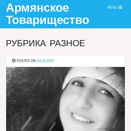
Skip
Армянское
MENU
to
content
Товарищество
РУБРИКА: РАЗНОЕ
POSTED ON
24.01.2021