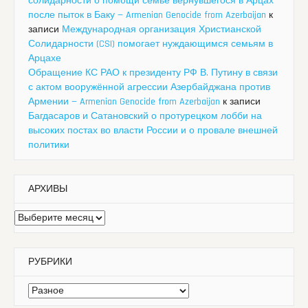
солидарности о помощи семье вернувшегося в Арцах
после пыток в Баку — Armenian Genocide from Azerbaijan
к
записи
Международная организация Христианской
Солидарности (CSI) помогает нуждающимся семьям в
Арцахе
Обращение КС РАО к президенту РФ В. Путину в связи
с актом вооружённой агрессии Азербайджана против
Армении — Armenian Genocide from Azerbaijan
к записи
Багдасаров и Сатановский о протурецком лобби на
высоких постах во власти России и о провале внешней
политики
АРХИВЫ
Архивы
РУБРИКИ
Рубрики