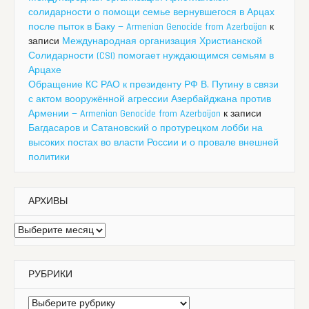
солидарности о помощи семье вернувшегося в Арцах
после пыток в Баку — Armenian Genocide from Azerbaijan
к
записи
Международная организация Христианской
Солидарности (CSI) помогает нуждающимся семьям в
Арцахе
Обращение КС РАО к президенту РФ В. Путину в связи
с актом вооружённой агрессии Азербайджана против
Армении — Armenian Genocide from Azerbaijan
к записи
Багдасаров и Сатановский о протурецком лобби на
высоких постах во власти России и о провале внешней
политики
АРХИВЫ
Архивы
РУБРИКИ
Рубрики