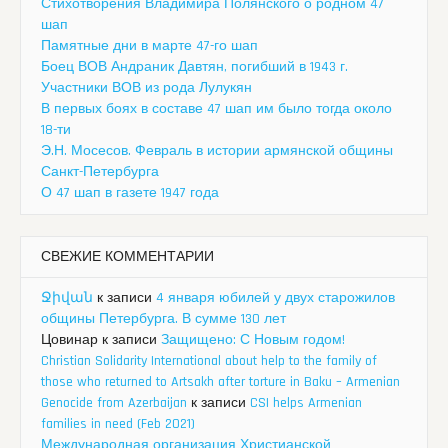
Стихотворения Владимира Полянского о родном 47
шап
Памятные дни в марте 47-го шап
Боец ВОВ Андраник Давтян, погибший в 1943 г.
Участники ВОВ из рода Лулукян
В первых боях в составе 47 шап им было тогда около
18-ти
Э.Н. Мосесов. Февраль в истории армянской общины
Санкт-Петербурга
О 47 шап в газете 1947 года
СВЕЖИЕ КОММЕНТАРИИ
Ջիվան
к записи
4 января юбилей у двух старожилов
общины Петербурга. В сумме 130 лет
Цовинар
к записи
Защищено: С Новым годом!
Christian Solidarity International about help to the family of
those who returned to Artsakh after torture in Baku – Armenian
Genocide from Azerbaijan
к записи
CSI helps Armenian
families in need (Feb 2021)
Международная организация Христианской