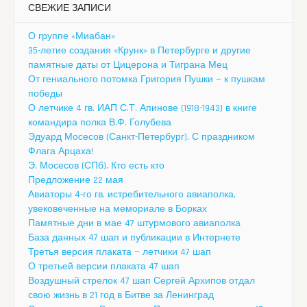
СВЕЖИЕ ЗАПИСИ
О группе «Миабан»
35-летие создания «Крунк» в Петербурге и другие
памятные даты от Цицерона и Тиграна Мец
От гениального потомка Григория Пушки — к пушкам
победы
О летчике 4 гв. ИАП С.Т. Апинове (1918-1943) в книге
командира полка В.Ф. Голубева
Эдуард Мосесов (Санкт-Петербург). С праздником
Флага Арцаха!
Э. Мосесов (СПб). Кто есть кто
Предложение 22 мая
Авиаторы 4-го гв. истребительного авиаполка,
увековеченные на мемориале в Борках
Памятные дни в мае 47 штурмового авиаполка
База данных 47 шап и публикации в Интернете
Третья версия плаката — летчики 47 шап
О третьей версии плаката 47 шап
Воздушный стрелок 47 шап Сергей Архипов отдал
свою жизнь в 21 год в Битве за Ленинград