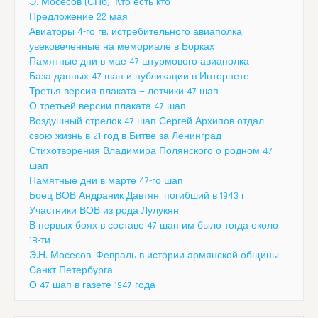
Э. Мосесов (СПб). Кто есть кто
Предложение 22 мая
Авиаторы 4-го гв. истребительного авиаполка,
увековеченные на мемориале в Борках
Памятные дни в мае 47 штурмового авиаполка
База данных 47 шап и публикации в Интернете
Третья версия плаката — летчики 47 шап
О третьей версии плаката 47 шап
Воздушный стрелок 47 шап Сергей Архипов отдал
свою жизнь в 21 год в Битве за Ленинград
Стихотворения Владимира Полянского о родном 47
шап
Памятные дни в марте 47-го шап
Боец ВОВ Андраник Давтян, погибший в 1943 г.
Участники ВОВ из рода Лулукян
В первых боях в составе 47 шап им было тогда около
18-ти
Э.Н. Мосесов. Февраль в истории армянской общины
Санкт-Петербурга
О 47 шап в газете 1947 года