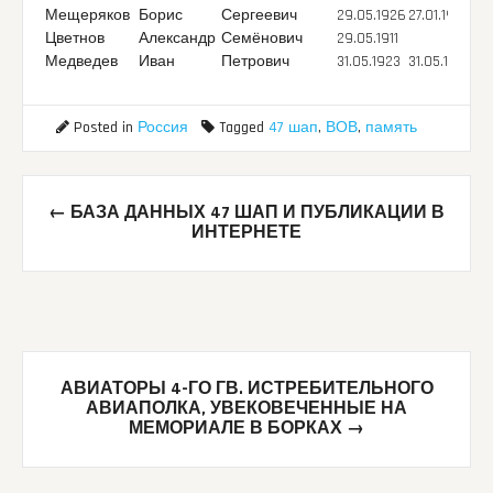
Мещеряков
Борис
Сергеевич
29.05.1926
27.01.1945
Цветнов
Александр
Семёнович
29.05.1911
Медведев
Иван
Петрович
31.05.1923
31.05.1944
Posted in
Россия
Tagged
47 шап
,
ВОВ
,
память
Post
←
БАЗА ДАННЫХ 47 ШАП И ПУБЛИКАЦИИ В
navigation
ИНТЕРНЕТЕ
АВИАТОРЫ 4-ГО ГВ. ИСТРЕБИТЕЛЬНОГО
АВИАПОЛКА, УВЕКОВЕЧЕННЫЕ НА
МЕМОРИАЛЕ В БОРКАХ
→