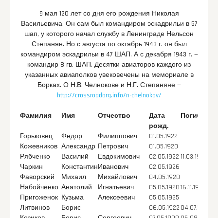
9 мая 120 лет со дня его рождения Николая
Васильевича. Он сам был командиром эскадрильи в 57
шап, у которого начал службу в Ленинграде Нельсон
Степанян. Но с августа по октябрь 1943 г. он был
командиром эскадрильи в 47 ШАП. А с декабря 1943 г. —
командир 8 гв. ШАП. Десятки авиаторов каждого из
указанных авиаполков увековечены на мемориале в
Борках. О Н.В. Челнокове и Н.Г. Степаняне —
http://crossroadorg.info/n-chelnokov/
Фамилия
Имя
Отчество
Дата
Погиб
рожд.
Горьковец
Федор
Филиппович
01.05.1922
Кожевников
Александр
Петрович
01.05.1920
Рябченко
Василий
Евдокимович
02.05.1922
11.03.1943
Чаркин
Константин
Иванович
02.05.1926
Фаворский
Михаил
Михайлович
04.05.1920
Набойченко
Анатолий
Игнатьевич
05.05.1920
16.11.1944
Пригоженок
Кузьма
Алексеевич
05.05.1925
Литвинов
Борис
06.05.1922
04.07.1944