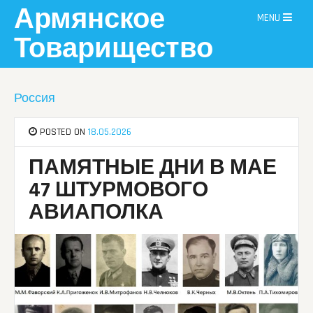
Skip
Армянское
MENU
to
content
Товарищество
Россия
POSTED ON
18.05.2026
ПАМЯТНЫЕ ДНИ В МАЕ
47 ШТУРМОВОГО
АВИАПОЛКА