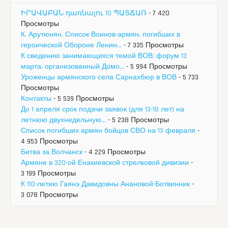
ԻՐԱՎԱԲԱՆ դառնալու 10 ՊԱՏՃԱՌ
- 7 420
Просмотры
К. Арутюнян. Список Воинов-армян, погибших в
героической Обороне Ленин...
- 7 335 Просмотры
К сведению занимающихся темой ВОВ: форум 13
марта, организованный Домо...
- 5 994 Просмотры
Уроженцы армянского села Сарнахбюр в ВОВ
- 5 733
Просмотры
Контакты
- 5 539 Просмотры
До 1 апреля срок подачи заявок (для 13-18 лет) на
летнюю двухнедельную...
- 5 238 Просмотры
Список погибших армян бойцов СВО на 13 февраля
-
4 953 Просмотры
Битва за Волчанск
- 4 229 Просмотры
Армяне в 320-ой Енакиевской стрелковой дивизии
-
3 199 Просмотры
К 110-летию Гаянэ Давидовны Анановой-Ботвинник
-
3 078 Просмотры