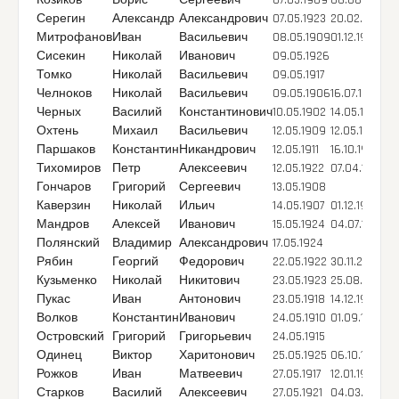
Козиков
Борис
Сергеевич
07.05.1909
06.08.1944
Серегин
Александр
Александрович
07.05.1923
20.02.1945
Митрофанов
Иван
Васильевич
08.05.1909
01.12.1943
Сисекин
Николай
Иванович
09.05.1926
Томко
Николай
Васильевич
09.05.1917
Челноков
Николай
Васильевич
09.05.1906
16.07.1974
Черных
Василий
Константинович
10.05.1902
14.05.1978
Охтень
Михаил
Васильевич
12.05.1909
12.05.1944
Паршаков
Константин
Никандрович
12.05.1911
16.10.1944
Тихомиров
Петр
Алексеевич
12.05.1922
07.04.1945
Гончаров
Григорий
Сергеевич
13.05.1908
Каверзин
Николай
Ильич
14.05.1907
01.12.1943
Мандров
Алексей
Иванович
15.05.1924
04.07.1944
Полянский
Владимир
Александрович
17.05.1924
Рябин
Георгий
Федорович
22.05.1922
30.11.2007
Кузьменко
Николай
Никитович
23.05.1923
25.08.1990
Пукас
Иван
Антонович
23.05.1918
14.12.1944
Волков
Константин
Иванович
24.05.1910
01.09.1942
Островский
Григорий
Григорьевич
24.05.1915
Одинец
Виктор
Харитонович
25.05.1925
06.10.1944
Рожков
Иван
Матвеевич
27.05.1917
12.01.1945
Старков
Василий
Алексеевич
27.05.1921
04.03.1945