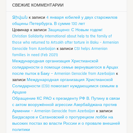
СВЕЖИЕ КОММЕНТАРИИ
Ջիվան
к записи
4 января юбилей у двух старожилов
общины Петербурга. В сумме 130 лет
Цовинар
к записи
Защищено: С Новым годом!
Christian Solidarity International about help to the family of
those who returned to Artsakh after torture in Baku – Armenian
Genocide from Azerbaijan
к записи
CSI helps Armenian
families in need (Feb 2021)
Международная организация Христианской
солидарности о помощи семье вернувшегося в Арцах
после пыток в Баку — Armenian Genocide from Azerbaijan
к
записи
Международная организация Христианской
Солидарности (CSI) помогает нуждающимся семьям в
Арцахе
Обращение КС РАО к президенту РФ В. Путину в связи
с актом вооружённой агрессии Азербайджана против
Армении — Armenian Genocide from Azerbaijan
к записи
Багдасаров и Сатановский о протурецком лобби на
высоких постах во власти России и о провале внешней
политики