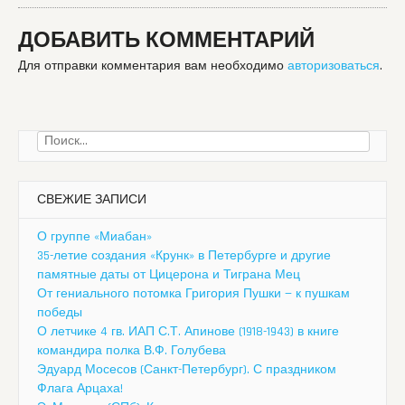
ДОБАВИТЬ КОММЕНТАРИЙ
Для отправки комментария вам необходимо
авторизоваться
.
Найти:
СВЕЖИЕ ЗАПИСИ
О группе «Миабан»
35-летие создания «Крунк» в Петербурге и другие
памятные даты от Цицерона и Тиграна Мец
От гениального потомка Григория Пушки — к пушкам
победы
О летчике 4 гв. ИАП С.Т. Апинове (1918-1943) в книге
командира полка В.Ф. Голубева
Эдуард Мосесов (Санкт-Петербург). С праздником
Флага Арцаха!