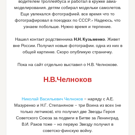
водителем троллейбуса и работал в кружке авиа-
моделирования, детям собирал модельки самолетов.
Еще увлекался фотографией, все время что то
фотографировал в поездках по СССР.» Надеюсь, что
узнаем побольше. Нужно время и терпение.
Нашел контакт родственника
Н.Н. Кузьменко
. Живет
вне России. Получил новые фотографии, одна из них в
общей картинке. Скоро опубликую страничку.
Пока на сайт отдельно выставил о Н.В. Челнокове.
Н.В.Челноков
Николай Васильевич Челноков
— наряду с А.Е.
Мазуренко и Н.Г. Степаняном — три Воина из всех (не
только летчиков), кто получил две Звезды Героя
Советского Союза за подвиги в Битве за Ленинград.
В.И. Раков тоже — но первую Звезду получил в
советско-финскую войну.