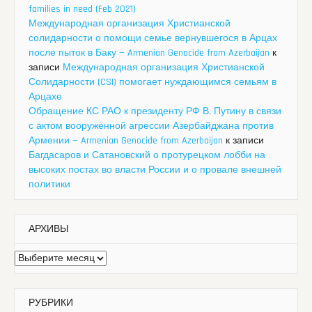
families in need (Feb 2021)
Международная организация Христианской
солидарности о помощи семье вернувшегося в Арцах
после пыток в Баку — Armenian Genocide from Azerbaijan
к
записи
Международная организация Христианской
Солидарности (CSI) помогает нуждающимся семьям в
Арцахе
Обращение КС РАО к президенту РФ В. Путину в связи
с актом вооружённой агрессии Азербайджана против
Армении — Armenian Genocide from Azerbaijan
к записи
Багдасаров и Сатановский о протурецком лобби на
высоких постах во власти России и о провале внешней
политики
АРХИВЫ
Архивы
РУБРИКИ