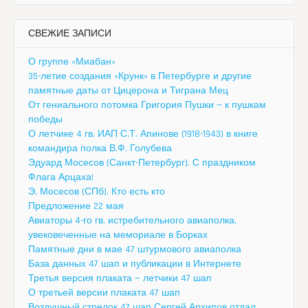
СВЕЖИЕ ЗАПИСИ
О группе «Миабан»
35-летие создания «Крунк» в Петербурге и другие
памятные даты от Цицерона и Тиграна Мец
От гениального потомка Григория Пушки — к пушкам
победы
О летчике 4 гв. ИАП С.Т. Апинове (1918-1943) в книге
командира полка В.Ф. Голубева
Эдуард Мосесов (Санкт-Петербург). С праздником
Флага Арцаха!
Э. Мосесов (СПб). Кто есть кто
Предложение 22 мая
Авиаторы 4-го гв. истребительного авиаполка,
увековеченные на мемориале в Борках
Памятные дни в мае 47 штурмового авиаполка
База данных 47 шап и публикации в Интернете
Третья версия плаката — летчики 47 шап
О третьей версии плаката 47 шап
Воздушный стрелок 47 шап Сергей Архипов отдал