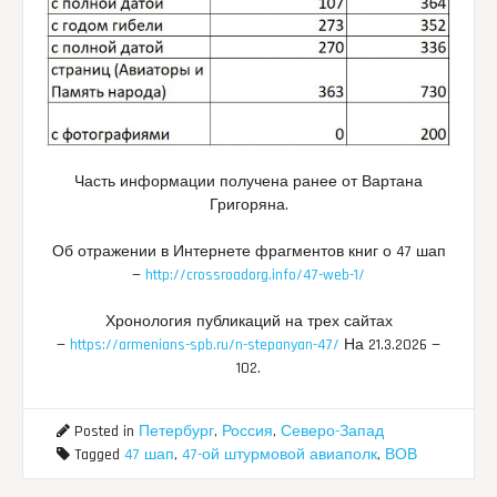
Часть информации получена ранее от Вартана
Григоряна.
Об отражении в Интернете фрагментов книг о 47 шап
—
http://crossroadorg.info/47-web-1/
Хронология публикаций на трех сайтах
—
https://armenians-spb.ru/n-stepanyan-47/
На 21.3.2026 —
102.
Posted in
Петербург
,
Россия
,
Северо-Запад
Tagged
47 шап
,
47-ой штурмовой авиаполк
,
ВОВ