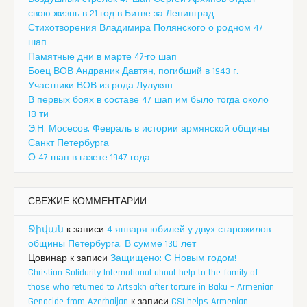
свою жизнь в 21 год в Битве за Ленинград
Стихотворения Владимира Полянского о родном 47
шап
Памятные дни в марте 47-го шап
Боец ВОВ Андраник Давтян, погибший в 1943 г.
Участники ВОВ из рода Лулукян
В первых боях в составе 47 шап им было тогда около
18-ти
Э.Н. Мосесов. Февраль в истории армянской общины
Санкт-Петербурга
О 47 шап в газете 1947 года
СВЕЖИЕ КОММЕНТАРИИ
Ջիվան
к записи
4 января юбилей у двух старожилов
общины Петербурга. В сумме 130 лет
Цовинар
к записи
Защищено: С Новым годом!
Christian Solidarity International about help to the family of
those who returned to Artsakh after torture in Baku – Armenian
Genocide from Azerbaijan
к записи
CSI helps Armenian