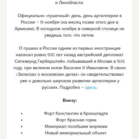
и Ленобласти.
Официально «пушечный» день, день артиллерии в
России — 19 ноября (на месяц позже этого дня в
Армении). В холодном ноябре в северной столице не
увидишь того, что летом.
О пушках в России одним из первых иностранцев
написал ровно 500 лет назад австрийский дипломат
Сигизмунд Герберштейн, побывавший в Москве в 1526
году, при великом князе Василии III Ивановиче. В своих
«Записках о московских делах» он свидетельствовал
уже о довольно широком развитии артиллерии у
русских. Подробно —
здесь
.
Внизу:
Форт Константин в Кронштадте
Форт Красная горка
Мемориал погибшим морякам
Новый мемориальный объект.