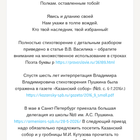
Полкам, оставленным тобой!
Явись и дланию своей
Нам укажи в толпе вождей,
Кто твой наследник, твой избранный!
Полностью стихотворение с детальным разбором
приведено в статье В.В. Василика — обратите
внимание на множественное использование в строках
Поэта буквы р
https://pravoslavie.ru/36189.html
Спустя шесть лет интерпретация Владимира
Владимировича стихотворения Пушкина была
отражена в газете «Казанский собор» (№9, с. 6-7,2016г.)
https://kazansky-spb.ru/gazeta/2016_9_small.pdf
В мае в Санкт-Петербург приехала большая
делегация из школы №8 им. А.С. Пушкина.
https://armenians-spb.ru/28-5-2026/
В следующий приезд
надо обязательно предложить посетить Казанский
собор и у гробницы М.И. Кутузова прочитать то