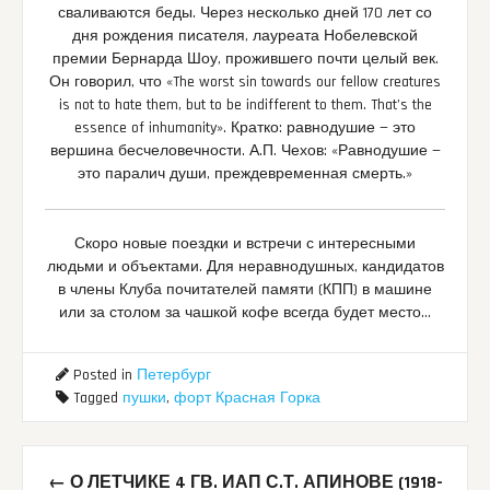
сваливаются беды. Через несколько дней 170 лет со
дня рождения писателя, лауреата Нобелевской
премии Бернарда Шоу, прожившего почти целый век.
Он говорил, что «The worst sin towards our fellow creatures
is not to hate them, but to be indifferent to them. That’s the
essence of inhumanity». Кратко: равнодушие — это
вершина бесчеловечности. А.П. Чехов: «Равнодушие —
это паралич души, преждевременная смерть.»
Скоро новые поездки и встречи с интересными
людьми и объектами. Для неравнодушных, кандидатов
в члены Клуба почитателей памяти (КПП) в машине
или за столом за чашкой кофе всегда будет место…
Posted in
Петербург
Tagged
пушки
,
форт Красная Горка
Post
←
О ЛЕТЧИКЕ 4 ГВ. ИАП С.Т. АПИНОВЕ (1918-