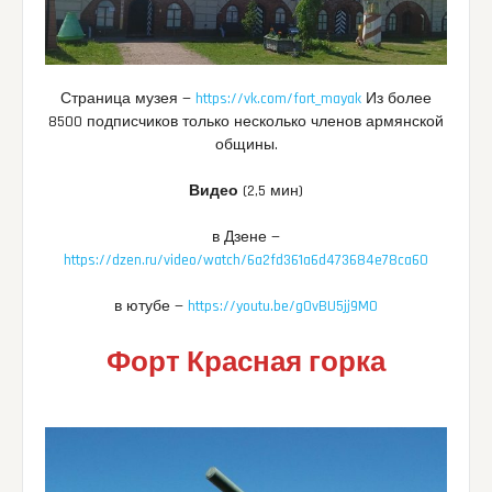
Страница музея —
https://vk.com/fort_mayak
Из более
8500 подписчиков только несколько членов армянской
общины.
Видео
(2,5 мин)
в Дзене —
https://dzen.ru/video/watch/6a2fd361a6d473684e78ca60
в ютубе —
https://youtu.be/g0vBU5jj9M0
Форт Красная горка