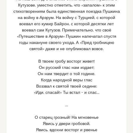
Кутузове, уместно отметить, что «запалом» к этим
стихотворениям была единственная поездка Пушкина
на войну в Арзрум. На войну с Турцией, с которой
воевал его кумир Байрон, с которой десятки лет
воевал сам Кутузов. Примечательно, что своё
«Путешествие в Арзрум» Пушкин напечатал спустя
годы накануне своего ухода. А «Пред гробницею
святой» даже и не опубликовал вовсе.
В твоем гробу восторг живет!
Он русский глас нам издает;
Он нам твердит о той године,
Когда народной веры глас
Воззвал к святой твоей седине:
«Иди, спасай!» Ты встал – и спас…
…
О старец грозный! На мгновенье
Явись у двери гробовой,
Явись, вдохни восторг и рвенье