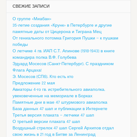
СВЕЖИЕ ЗАПИСИ
О группе «Миабан»
35-летие создания «Крунк» в Петербурге и другие
памятные даты от Цицерона и Тиграна Мец
От гениального потомка Григория Пушки — к пушкам
победы
О летчике 4 гв. ИАП С.Т. Апинове (1918-1943) в книге
командира полка В.Ф. Голубева
Эдуард Мосесов (Санкт-Петербург). С праздником
Флага Арцаха!
Э. Мосесов (СПб). Кто есть кто
Предложение 22 мая
Авиаторы 4-го гв. истребительного авиаполка,
увековеченные на мемориале в Борках
Памятные дни в мае 47 штурмового авиаполка
База данных 47 шап и публикации в Интернете
Третья версия плаката — летчики 47 шап
О третьей версии плаката 47 шап
Воздушный стрелок 47 шап Сергей Архипов отдал
свою жизнь в 21 год в Битве за Ленинград