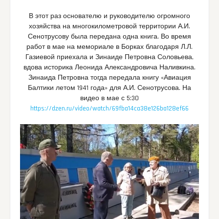
В этот раз основателю и руководителю огромного
хозяйства на многокилометровой территории А.И.
Сенотрусову была передана одна книга. Во время
работ в мае на мемориале в Борках благодаря Л.Л.
Газиевой приехала и Зинаиде Петровна Соловьева,
вдова историка Леонида Александровича Наливкина.
Зинаида Петровна тогда передала книгу «Авиация
Балтики летом 1941 года» для А.И. Сенотрусова. На
видео в мае с 5:30
https://dzen.ru/video/watch/69fba14ca38e126ba128ef66