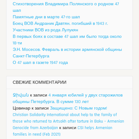
Стихотворения Владимира Полянского о родном 47
шап
Памятные дни в марте 47-го шап
Боец ВОВ Андраник Давтян, погибший в 1943 г.
Участники ВОВ из рода Лулукян
В первых боях в составе 47 шап им было тогда около
18-ти
Э.Н. Мосесов. Февраль в истории армянской общины
Санкт-Петербурга
О 47 шап в газете 1947 года
СВЕЖИЕ КОММЕНТАРИИ
Ջիվան
к записи
4 января юбилей у двух старожилов
общины Петербурга. В сумме 130 лет
Цовинар
к записи
Защищено: С Новым годом!
Christian Solidarity International about help to the family of
those who returned to Artsakh after torture in Baku – Armenian
Genocide from Azerbaijan
к записи
CSI helps Armenian
families in need (Feb 2021)