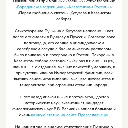
Пушкин пишет три мощных «военных» стихотворения:
«Бородинская годовщина»
,
«Клеветникам России»
и
«Перед гробницею святой» (Кутузова в Казанском
соборе).
Стихотворение Пушкина о Кутузове написано 18 лет
после его смерти в Бунцлау в Пруссии. Согласно воле
полководца, его сердце в цилиндрическом
серебряном сосуде с бальзамическим раствором
было привезено и похоронено в России. Похороны в
Казанском соборе состоялись как раз в июне — 13 (25)
июня 1813 г. с отданием высших почестей умершему, в
присутствии членов Императорской фамилии, всех
высших сановников империи, высшего духовенства и
генералитета, при огромном стечении народа.
16 лет назад диакон (ныне протодиакон), доктор
исторических наук, византинист, кандидат
филологических наук В.В. Василик написал большую и
очень
важную статью на сайте Православие.ру
.
На наш взгляд, в анализе стихотворения Пушкина о