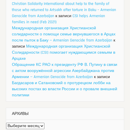
Christian Solidarity International about help to the family of
those who returned to Artsakh after torture in Baku – Armenian
Genocide from Azerbaijan
к записи
CSI helps Armenian
families in need (Feb 2021)
Международная организация Христианской
солидарности о помощи семье вернувшегося в Арцах
после пыток в Баку — Armenian Genocide from Azerbaijan
к
записи
Международная организация Христианской
Солидарности (CSI) помогает нуждающимся семьям в
Арцахе
Обращение КС РАО к президенту РФ В. Путину в связи
с актом вооружённой агрессии Азербайджана против
Армении — Armenian Genocide from Azerbaijan
к записи
Багдасаров и Сатановский о протурецком лобби на
высоких постах во власти России и о провале внешней
политики
АРХИВЫ
Архивы