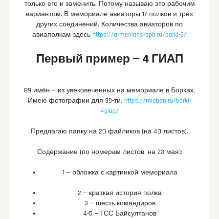
только его и заменить. Потому называю это рабочим
вариантом. В мемориале авиаторы 17 полков и трёх
других соединений. Количества авиаторов по
авиаполкам здесь
https://armenians-spb.ru/borki-3/
Первый пример — 4 ГИАП
89 имён — из увековеченных на мемориале в Борках.
Имею фотографии для 39-ти.
https://miaban.ru/borki-
4giap/
Предлагаю папку на 20 файликов (на 40 листов).
Содержание (по номерам листов, на 23 мая):
1 — обложка с картинкой мемориала
2 — краткая история полка
3 — шесть командиров
4-5 — ГСС Байсултанов