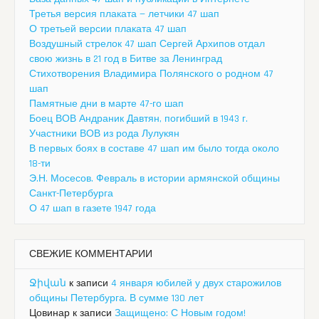
Третья версия плаката — летчики 47 шап
О третьей версии плаката 47 шап
Воздушный стрелок 47 шап Сергей Архипов отдал
свою жизнь в 21 год в Битве за Ленинград
Стихотворения Владимира Полянского о родном 47
шап
Памятные дни в марте 47-го шап
Боец ВОВ Андраник Давтян, погибший в 1943 г.
Участники ВОВ из рода Лулукян
В первых боях в составе 47 шап им было тогда около
18-ти
Э.Н. Мосесов. Февраль в истории армянской общины
Санкт-Петербурга
О 47 шап в газете 1947 года
СВЕЖИЕ КОММЕНТАРИИ
Ջիվան
к записи
4 января юбилей у двух старожилов
общины Петербурга. В сумме 130 лет
Цовинар
к записи
Защищено: С Новым годом!