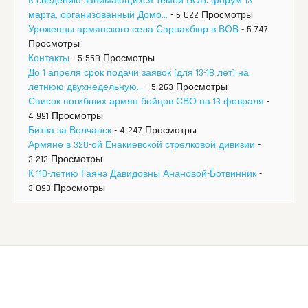
К сведению занимающихся темой ВОВ: форум 13
марта, организованный Домо...
- 6 022 Просмотры
Уроженцы армянского села Сарнахбюр в ВОВ
- 5 747
Просмотры
Контакты
- 5 558 Просмотры
До 1 апреля срок подачи заявок (для 13-18 лет) на
летнюю двухнедельную...
- 5 263 Просмотры
Список погибших армян бойцов СВО на 13 февраля
-
4 991 Просмотры
Битва за Волчанск
- 4 247 Просмотры
Армяне в 320-ой Енакиевской стрелковой дивизии
-
3 213 Просмотры
К 110-летию Гаянэ Давидовны Анановой-Ботвинник
-
3 093 Просмотры