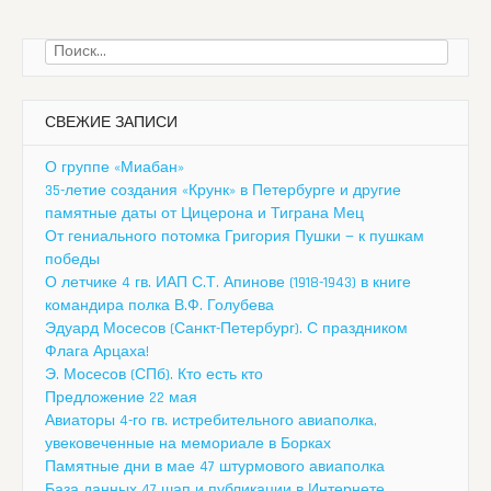
Найти:
СВЕЖИЕ ЗАПИСИ
О группе «Миабан»
35-летие создания «Крунк» в Петербурге и другие
памятные даты от Цицерона и Тиграна Мец
От гениального потомка Григория Пушки — к пушкам
победы
О летчике 4 гв. ИАП С.Т. Апинове (1918-1943) в книге
командира полка В.Ф. Голубева
Эдуард Мосесов (Санкт-Петербург). С праздником
Флага Арцаха!
Э. Мосесов (СПб). Кто есть кто
Предложение 22 мая
Авиаторы 4-го гв. истребительного авиаполка,
увековеченные на мемориале в Борках
Памятные дни в мае 47 штурмового авиаполка
База данных 47 шап и публикации в Интернете