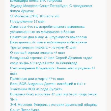
командира полка В.Ф. Голубева
Эдуард Мосесов (Санкт-Петербург). С праздником
Флага Арцаха!
Э. Мосесов (СПб). Кто есть кто
Предложение 22 мая
Авиаторы 4-го гв. истребительного авиаполка,
увековеченные на мемориале в Борках
Памятные дни в мае 47 штурмового авиаполка
База данных 47 шап и публикации в Интернете
Третья версия плаката — летчики 47 шап
О третьей версии плаката 47 шап
Воздушный стрелок 47 шап Сергей Архипов отдал
свою жизнь в 21 год в Битве за Ленинград
Стихотворения Владимира Полянского о родном 47
шап
Памятные дни в марте 47-го шап
Боец ВОВ Андраник Давтян, погибший в 1943 г.
Участники ВОВ из рода Лулукян
В первых боях в составе 47 шап им было тогда около
18-ти
Э.Н. Мосесов. Февраль в истории армянской общины
Санкт-Петербурга