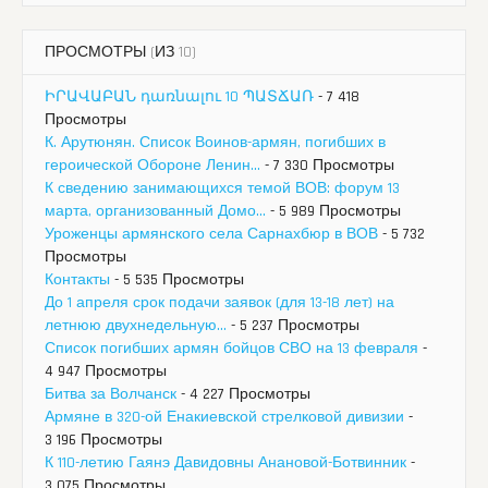
ПРОСМОТРЫ (ИЗ 10)
ԻՐԱՎԱԲԱՆ դառնալու 10 ՊԱՏՃԱՌ
- 7 418
Просмотры
К. Арутюнян. Список Воинов-армян, погибших в
героической Обороне Ленин...
- 7 330 Просмотры
К сведению занимающихся темой ВОВ: форум 13
марта, организованный Домо...
- 5 989 Просмотры
Уроженцы армянского села Сарнахбюр в ВОВ
- 5 732
Просмотры
Контакты
- 5 535 Просмотры
До 1 апреля срок подачи заявок (для 13-18 лет) на
летнюю двухнедельную...
- 5 237 Просмотры
Список погибших армян бойцов СВО на 13 февраля
-
4 947 Просмотры
Битва за Волчанск
- 4 227 Просмотры
Армяне в 320-ой Енакиевской стрелковой дивизии
-
3 196 Просмотры
К 110-летию Гаянэ Давидовны Анановой-Ботвинник
-
3 075 Просмотры