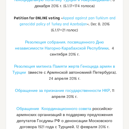
геноцидальную политику Турции и Азербайджана»
, 8
декабря 2016 г. (6.1.17=174 голоса)
Petition for ONLINE voting
«
Appeal against pan-Turkism and
genocidal policy of Turkey and Azerbaijan
«, Dec 8, 2016
(6.1.17=21 голос)
Резолюция собрания, посвященного Дню
независимости Нагорно-Карабахской Республики
, 4
сентября 2016 г.
Резолюция митинга Памяти жертв Геноцида армян в
Турции
(вместе с Армянской автономией Петербурга),
24 апреля 2016 г.
Обращение за признание государственности НКР
, 11
апреля 2016 г.
Обращение Координационного совета
российско-
армянских организаций в поддержку предложения
депутатов Госдумы РФ о денонсации Московского
договора 1921 года с Турцией, 12 февраля 2016 г.