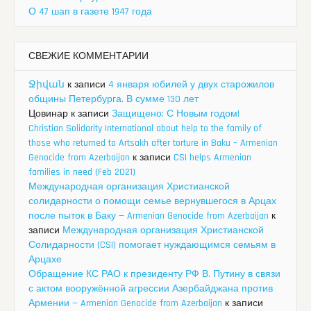
О 47 шап в газете 1947 года
СВЕЖИЕ КОММЕНТАРИИ
Ջիվան
к записи
4 января юбилей у двух старожилов
общины Петербурга. В сумме 130 лет
Цовинар
к записи
Защищено: С Новым годом!
Christian Solidarity International about help to the family of
those who returned to Artsakh after torture in Baku – Armenian
Genocide from Azerbaijan
к записи
CSI helps Armenian
families in need (Feb 2021)
Международная организация Христианской
солидарности о помощи семье вернувшегося в Арцах
после пыток в Баку — Armenian Genocide from Azerbaijan
к
записи
Международная организация Христианской
Солидарности (CSI) помогает нуждающимся семьям в
Арцахе
Обращение КС РАО к президенту РФ В. Путину в связи
с актом вооружённой агрессии Азербайджана против
Армении — Armenian Genocide from Azerbaijan
к записи