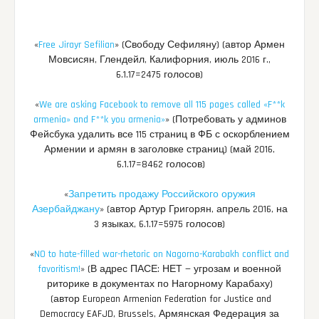
«
Free Jirayr Sefilian
» (Свободу Сефиляну) (автор Армен
Мовсисян, Глендейл, Калифорния, июль 2016 г.,
6.1.17=2475 голосов)
«
We are asking Facebook to remove all 115 pages called «F**k
armenia» and F**k you armenia»
» (Потребовать у админов
Фейсбука удалить все 115 страниц в ФБ с оскорблением
Армении и армян в заголовке страниц) (май 2016,
6.1.17=8462 голосов)
«
Запретить продажу Российского оружия
Азербайджану
» (автор Артур Григорян, апрель 2016, на
3 языках, 6.1.17=5975 голосов)
«
NO to hate-filled war-rhetoric on Nagorno-Karabakh conflict and
favoritism!
» (В адрес ПАСЕ: НЕТ — угрозам и военной
риторике в документах по Нагорному Карабаху)
(автор European Armenian Federation for Justice and
Democracy EAFJD,
Brussels, Армянская Федерация за