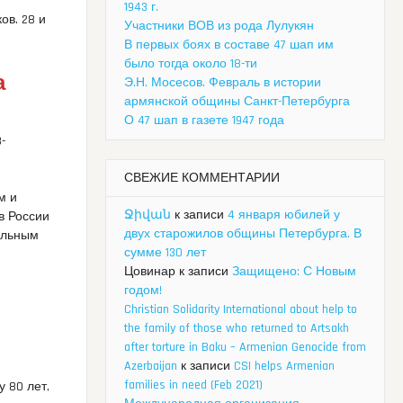
1943 г.
ов. 28 и
Участники ВОВ из рода Лулукян
В первых боях в составе 47 шап им
было тогда около 18-ти
а
Э.Н. Мосесов. Февраль в истории
армянской общины Санкт-Петербурга
О 47 шап в газете 1947 года
-
СВЕЖИЕ КОММЕНТАРИИ
м и
Ջիվան
к записи
4 января юбилей у
в России
двух старожилов общины Петербурга. В
альным
сумме 130 лет
Цовинар
к записи
Защищено: С Новым
годом!
Christian Solidarity International about help to
the family of those who returned to Artsakh
after torture in Baku – Armenian Genocide from
Azerbaijan
к записи
CSI helps Armenian
families in need (Feb 2021)
 80 лет,