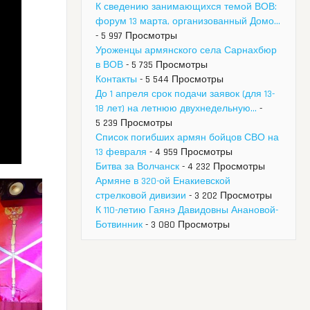
К сведению занимающихся темой ВОВ:
форум 13 марта, организованный Домо...
- 5 997 Просмотры
Уроженцы армянского села Сарнахбюр
в ВОВ
- 5 735 Просмотры
Контакты
- 5 544 Просмотры
До 1 апреля срок подачи заявок (для 13-
18 лет) на летнюю двухнедельную...
-
5 239 Просмотры
Список погибших армян бойцов СВО на
13 февраля
- 4 959 Просмотры
Битва за Волчанск
- 4 232 Просмотры
Армяне в 320-ой Енакиевской
стрелковой дивизии
- 3 202 Просмотры
К 110-летию Гаянэ Давидовны Анановой-
Ботвинник
- 3 080 Просмотры