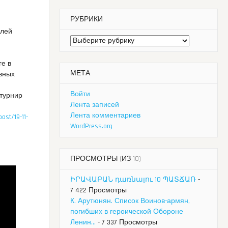
РУБРИКИ
елей
Рубрики
ге в
МЕТА
вных
Войти
 турнир
Лента записей
Лента комментариев
ost/19-11-
WordPress.org
ПРОСМОТРЫ (ИЗ 10)
ԻՐԱՎԱԲԱՆ դառնալու 10 ՊԱՏՃԱՌ
-
7 422 Просмотры
К. Арутюнян. Список Воинов-армян,
погибших в героической Обороне
Ленин...
- 7 337 Просмотры