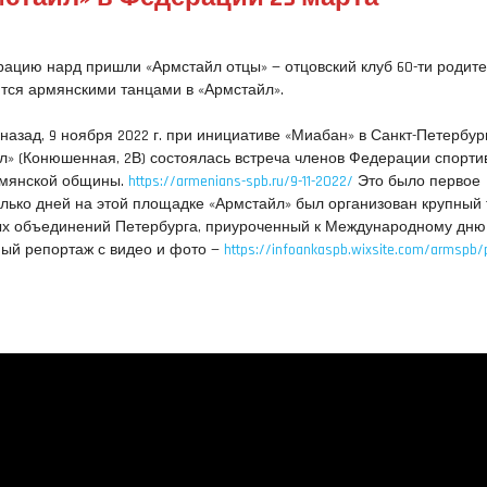
ерацию нард пришли «Армстайл отцы» — отцовский клуб 60-ти родит
тся армянскими танцами в «Армстайл».
назад, 9 ноября 2022 г. при инициативе «Миабан» в Санкт-Петербур
л» (Конюшенная, 2В) состоялась встреча членов Федерации спорти
рмянской общины.
https://armenians-spb.ru/9-11-2022/
Это было первое
олько дней на этой площадке «Армстайл» был организован крупный
х объединений Петербурга, приуроченный к Международному дню
ный репортаж с видео и фото —
https://infoankaspb.wixsite.com/armspb/p