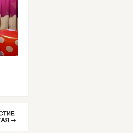
АСТИЕ
ТАЯ
→