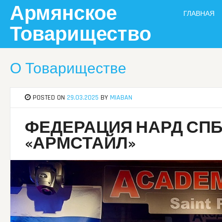
Skip
Армянское
ГЛАВНАЯ
to
content
Товарищество
О Товариществе
POSTED ON
29.03.2025
BY
MIABAN
ФЕДЕРАЦИЯ НАРД СПБ
«АРМСТАЙЛ»