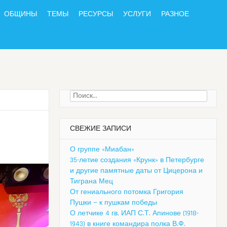
ОБЩИНЫ
ТЕМЫ
РЕСУРСЫ
УСЛУГИ
РАЗНОЕ
Найти:
СВЕЖИЕ ЗАПИСИ
О группе «Миабан»
35-летие создания «Крунк» в Петербурге
и другие памятные даты от Цицерона и
Тиграна Мец
От гениального потомка Григория
Пушки — к пушкам победы
О летчике 4 гв. ИАП С.Т. Апинове (1918-
1943) в книге командира полка В.Ф.