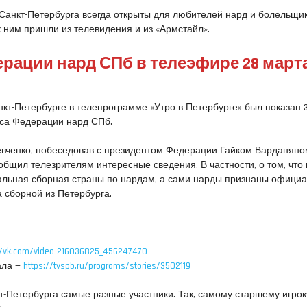
анкт-Петербурга всегда открыты для любителей нард и болельщик
и к ним пришли из телевидения и из «Армстайл».
рации нард СПб в телеэфире 28 март
нкт-Петербурге в телепрограмме «Утро в Петербурге» был показан 3
са Федерации нард СПб.
вченко, побеседовав с президентом Федерации Гайком Варданяно
бщил телезрителям интересные сведения. В частности, о том, что 
альная сборная страны по нардам, а сами нарды признаны офици
а сборной из Петербурга.
//vk.com/video-216036825_456247470
ала —
https://tvspb.ru/programs/stories/3502119
-Петербурга самые разные участники. Так, самому старшему игроку