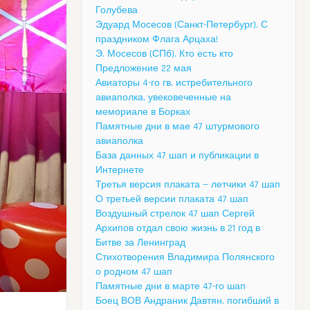
Голубева
Эдуард Мосесов (Санкт-Петербург). С
праздником Флага Арцаха!
Э. Мосесов (СПб). Кто есть кто
Предложение 22 мая
Авиаторы 4-го гв. истребительного
авиаполка, увековеченные на
мемориале в Борках
Памятные дни в мае 47 штурмового
авиаполка
База данных 47 шап и публикации в
Интернете
Третья версия плаката — летчики 47 шап
О третьей версии плаката 47 шап
Воздушный стрелок 47 шап Сергей
Архипов отдал свою жизнь в 21 год в
Битве за Ленинград
Стихотворения Владимира Полянского
о родном 47 шап
Памятные дни в марте 47-го шап
Боец ВОВ Андраник Давтян, погибший в