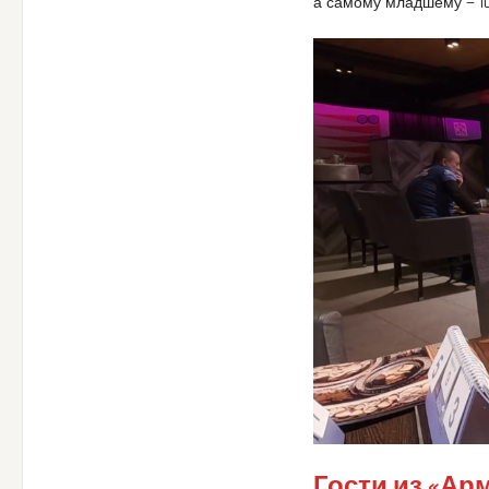
а самому младшему — 10
Гости из «Ар