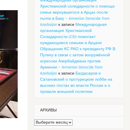
Международная организация
Христианской солидарности о помощи
семье вернувшегося в Арцах после
пыток в Баку — Armenian Genocide from
Azerbaijan
к записи
Международная
организация Христианской
Солидарности (CSI) помогает
нуждающимся семьям в Арцахе
Обращение КС РАО к президенту РФ В.
Путину в связи с актом вооружённой
агрессии Азербайджана против
Армении — Armenian Genocide from
Azerbaijan
к записи
Багдасаров и
Сатановский о протурецком лобби на
высоких постах во власти России и о
провале внешней политики
АРХИВЫ
Архивы