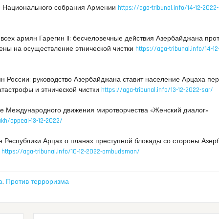
 Национального собрания Армении
https://aga-tribunal.info/14-12-2022-
всех армян Гарегин II: бесчеловечные действия Азербайджана про
ены на осуществление этнической чистки
https://aga-tribunal.info/14-1
н России: руководство Азербайджана ставит население Арцаха пе
атастрофы и этнической чистки
https://aga-tribunal.info/13-12-2022-sar/
 Международного движения миротворчества «Женский диалог»
akh/appeal-13-12-2022/
 Республики Арцах о планах преступной блокады со стороны Азе
а
https://aga-tribunal.info/10-12-2022-ombudsman/
а
,
Против терроризма