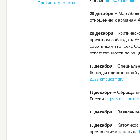
Арцахе
https://aga-tribuna
Против терроризма
20 декабря
— Мэр Абовя
отношению к армянам 
20 декабря
— критическ
призывом соблюдать Ус
советниками генсека О
ответственности по защ
15 декабря
— Специальн
блокады единственной 
2022-ombudsman/
15 декабря
— Обращение
России
https://miaban.ru/i
15 декабря
— Заявление
15 декабря
— Католикос 
проявлением геноцида