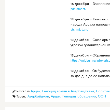
14 декабря
— Заявление
parliament/
14 декабря
— Католикос 
народа Арцаха направл
etchmiadzin/
13 декабря
— Союз армя
угрозой гуманитарной к
13 декабря
— Обращение
https://miaban.ru/info/arts
10 декабря
— Омбудсмен
за два дня до её начал
Posted in
Арцах
,
Геноцид армян в Азербайджане
,
Политик
Tagged
Азербайджан
,
Арцах
,
Геноцид
,
обращения
,
ООН