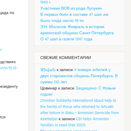
1943 г.
Участники ВОВ из рода Лулукян
цида по
В первых боях в составе 47 шап им
было тогда около 18-ти
Э.Н. Мосесов. Февраль в истории
с
армянской общины Санкт-Петербурга
О 47 шап в газете 1947 года
n/
СВЕЖИЕ КОММЕНТАРИИ
едствиях
.info/15-12-
Ջիվան
к записи
4 января юбилей у
двух старожилов общины Петербурга. В
сумме 130 лет
резиденту
Цовинар
к записи
Защищено: С Новым
годом!
Christian Solidarity International about help to
the family of those who returned to Artsakh
after torture in Baku – Armenian Genocide from
тся
Azerbaijan
к записи
CSI helps Armenian
families in need (Feb 2021)