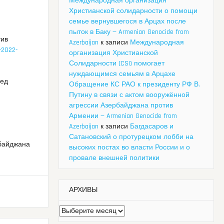
Международная организация
Христианской солидарности о помощи
семье вернувшегося в Арцах после
пыток в Баку — Armenian Genocide from
тив
Azerbaijan
к записи
Международная
2-2022-
организация Христианской
Солидарности (CSI) помогает
нуждающимся семьям в Арцахе
ред
Обращение КС РАО к президенту РФ В.
Путину в связи с актом вооружённой
агрессии Азербайджана против
Армении — Armenian Genocide from
Azerbaijan
к записи
Багдасаров и
Сатановский о протурецком лобби на
рбайджана
высоких постах во власти России и о
провале внешней политики
АРХИВЫ
Архивы