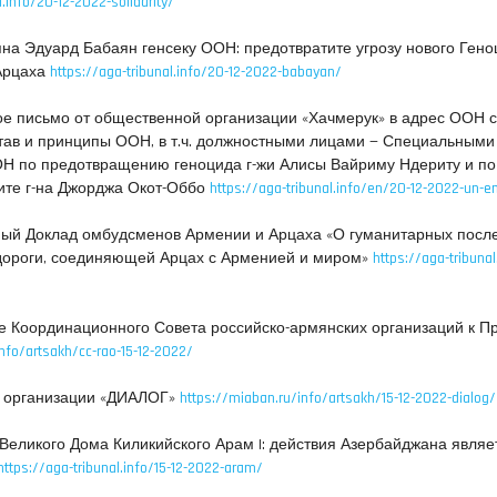
l.info/20-12-2022-solidarity/
на Эдуард Бабаян генсеку ООН: предотвратите угрозу нового Гено
Арцаха
https://aga-tribunal.info/20-12-2022-babayan/
ое письмо от общественной организации «Хачмерук» в адрес ООН 
тав и принципы ООН, в т.ч. должностными лицами — Специальными
ОН по предотвращению геноцида г-жи Алисы Вайриму Ндериту и по
ите г-на Джорджа Окот-Оббо
https://aga-tribunal.info/en/20-12-2022-un-e
ый Доклад омбудсменов Армении и Арцаха «О гуманитарных посл
дороги, соединяющей Арцах с Арменией и миром»
https://aga-tribunal
 Координационного Совета российско-армянских организаций к П
nfo/artsakh/cc-rao-15-12-2022/
 организации «ДИАЛОГ»
https://miaban.ru/info/artsakh/15-12-2022-dialog/
Великого Дома Киликийского Арам I: действия Азербайджана являе
https://aga-tribunal.info/15-12-2022-aram/