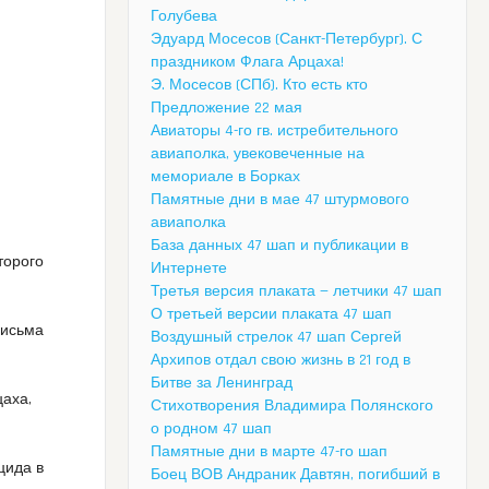
Голубева
Эдуард Мосесов (Санкт-Петербург). С
праздником Флага Арцаха!
Э. Мосесов (СПб). Кто есть кто
Предложение 22 мая
Авиаторы 4-го гв. истребительного
авиаполка, увековеченные на
мемориале в Борках
Памятные дни в мае 47 штурмового
авиаполка
База данных 47 шап и публикации в
торого
Интернете
Третья версия плаката — летчики 47 шап
О третьей версии плаката 47 шап
письма
Воздушный стрелок 47 шап Сергей
Архипов отдал свою жизнь в 21 год в
Битве за Ленинград
аха,
Стихотворения Владимира Полянского
о родном 47 шап
Памятные дни в марте 47-го шап
цида в
Боец ВОВ Андраник Давтян, погибший в