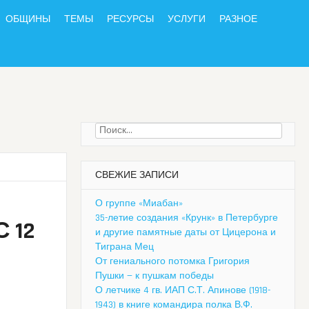
ОБЩИНЫ
ТЕМЫ
РЕСУРСЫ
УСЛУГИ
РАЗНОЕ
Найти:
СВЕЖИЕ ЗАПИСИ
О группе «Миабан»
35-летие создания «Крунк» в Петербурге
 12
и другие памятные даты от Цицерона и
Тиграна Мец
От гениального потомка Григория
Пушки — к пушкам победы
О летчике 4 гв. ИАП С.Т. Апинове (1918-
1943) в книге командира полка В.Ф.