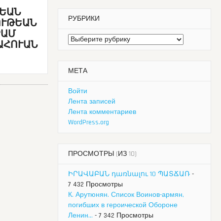
ՏԵԱՆ
РУБРИКИ
ՈՒԹԵԱՆ
ՐԱՄ
Рубрики
ԱՀՈՒԱՆ
МЕТА
Войти
Лента записей
Лента комментариев
WordPress.org
ПРОСМОТРЫ (ИЗ 10)
ԻՐԱՎԱԲԱՆ դառնալու 10 ՊԱՏՃԱՌ
-
7 432 Просмотры
К. Арутюнян. Список Воинов-армян,
погибших в героической Обороне
Ленин...
- 7 342 Просмотры