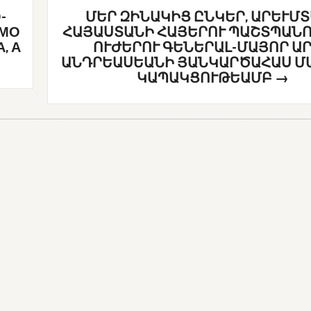
-
ՄԵՐ ԶԻՆԱԿԻՑ ԸՆԿԵՐ, ԱՐԵՒՄ
ИМО
ՀԱՅԱՍՏԱՆԻ ՀԱՅԵՐՈՒ ՊԱՇՏՊԱՆ
, А
ՈՒԺԵՐՈՒ ԳԵՆԵՐԱԼ-ՄԱՅՈՐ Ա
ԱՆԴՐԵԱՍԵԱՆԻ ՅԱՆԿԱՐԾԱՀԱՍ Մ
ԿԱՊԱԿՑՈՒԹԵԱՄԲ
→