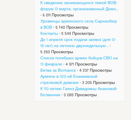
К сведению занимающихся темой ВОВ:
форум 13 марта, организованный Домо...
- 6 011 Просмотры
Уроженцы армянского села Сарнахбюр
в ВОВ
- 5 740 Просмотры
Контакты
- 5 549 Просмотры
До 1 апреля срок подачи заявок (для 13-
18 лет) на летнюю двухнедельную...
-
5 250 Просмотры
Список погибших армян бойцов СВО на
13 февраля
- 4 971 Просмотры
Битва за Волчанск
- 4 237 Просмотры
Армяне в 320-ой Енакиевской
стрелковой дивизии
- 3 205 Просмотры
К 110-летию Гаянэ Давидовны Анановой-
Ботвинник
- 3 085 Просмотры