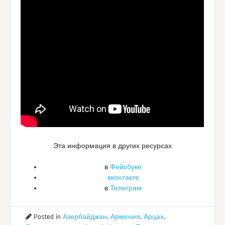
Эта информация в других ресурсах
в
Фейсбуке
вконтакте
в
Телеграм
Posted in
Азербайджан
,
Армения
,
Арцах
,