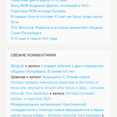
Памятные дни в марте 47-го шап
Боец ВОВ Андраник Давтян, погибший в 1943 г.
Участники ВОВ из рода Лулукян
В первых боях в составе 47 шап им было тогда около
18-ти
Э.Н. Мосесов. Февраль в истории армянской общины
Санкт-Петербурга
О 47 шап в газете 1947 года
СВЕЖИЕ КОММЕНТАРИИ
Ջիվան
к записи
4 января юбилей у двух старожилов
общины Петербурга. В сумме 130 лет
Цовинар
к записи
Защищено: С Новым годом!
Christian Solidarity International about help to the family of
those who returned to Artsakh after torture in Baku – Armenian
Genocide from Azerbaijan
к записи
CSI helps Armenian
families in need (Feb 2021)
Международная организация Христианской
солидарности о помощи семье вернувшегося в Арцах
после пыток в Баку — Armenian Genocide from Azerbaijan
к