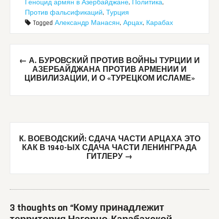
Геноцид армян в Азербайджане
,
Политика
,
Против фальсификаций
,
Турция
Tagged
Александр Манасян
,
Арцах
,
Карабах
Post
←
А. БУРОВСКИЙ ПРОТИВ ВОЙНЫ ТУРЦИИ И
navigation
АЗЕРБАЙДЖАНА ПРОТИВ АРМЕНИИ И
ЦИВИЛИЗАЦИИ, И О «ТУРЕЦКОМ ИСЛАМЕ»
К. ВОЕВОДСКИЙ: СДАЧА ЧАСТИ АРЦАХА ЭТО
КАК В 1940-ЫХ СДАЧА ЧАСТИ ЛЕНИНГРАДА
ГИТЛЕРУ
→
3 thoughts on “
Кому принадлежит