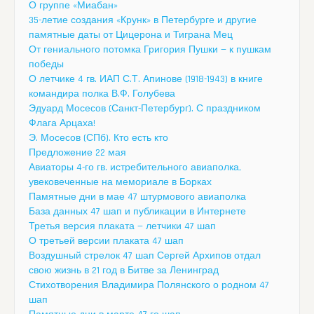
О группе «Миабан»
35-летие создания «Крунк» в Петербурге и другие
памятные даты от Цицерона и Тиграна Мец
От гениального потомка Григория Пушки — к пушкам
победы
О летчике 4 гв. ИАП С.Т. Апинове (1918-1943) в книге
командира полка В.Ф. Голубева
Эдуард Мосесов (Санкт-Петербург). С праздником
Флага Арцаха!
Э. Мосесов (СПб). Кто есть кто
Предложение 22 мая
Авиаторы 4-го гв. истребительного авиаполка,
увековеченные на мемориале в Борках
Памятные дни в мае 47 штурмового авиаполка
База данных 47 шап и публикации в Интернете
Третья версия плаката — летчики 47 шап
О третьей версии плаката 47 шап
Воздушный стрелок 47 шап Сергей Архипов отдал
свою жизнь в 21 год в Битве за Ленинград
Стихотворения Владимира Полянского о родном 47
шап