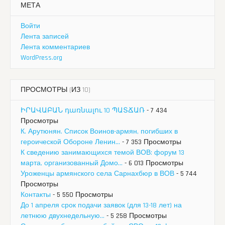
МЕТА
Войти
Лента записей
Лента комментариев
WordPress.org
ПРОСМОТРЫ (ИЗ 10)
ԻՐԱՎԱԲԱՆ դառնալու 10 ՊԱՏՃԱՌ
- 7 434
Просмотры
К. Арутюнян. Список Воинов-армян, погибших в
героической Обороне Ленин...
- 7 353 Просмотры
К сведению занимающихся темой ВОВ: форум 13
марта, организованный Домо...
- 6 013 Просмотры
Уроженцы армянского села Сарнахбюр в ВОВ
- 5 744
Просмотры
Контакты
- 5 550 Просмотры
До 1 апреля срок подачи заявок (для 13-18 лет) на
летнюю двухнедельную...
- 5 258 Просмотры