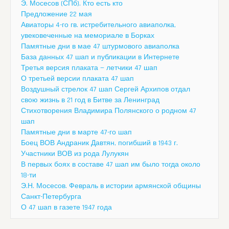
Э. Мосесов (СПб). Кто есть кто
Предложение 22 мая
Авиаторы 4-го гв. истребительного авиаполка,
увековеченные на мемориале в Борках
Памятные дни в мае 47 штурмового авиаполка
База данных 47 шап и публикации в Интернете
Третья версия плаката — летчики 47 шап
О третьей версии плаката 47 шап
Воздушный стрелок 47 шап Сергей Архипов отдал
свою жизнь в 21 год в Битве за Ленинград
Стихотворения Владимира Полянского о родном 47
шап
Памятные дни в марте 47-го шап
Боец ВОВ Андраник Давтян, погибший в 1943 г.
Участники ВОВ из рода Лулукян
В первых боях в составе 47 шап им было тогда около
18-ти
Э.Н. Мосесов. Февраль в истории армянской общины
Санкт-Петербурга
О 47 шап в газете 1947 года