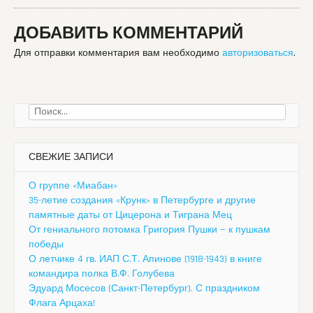
ДОБАВИТЬ КОММЕНТАРИЙ
Для отправки комментария вам необходимо
авторизоваться
.
Найти:
СВЕЖИЕ ЗАПИСИ
О группе «Миабан»
35-летие создания «Крунк» в Петербурге и другие
памятные даты от Цицерона и Тиграна Мец
От гениального потомка Григория Пушки — к пушкам
победы
О летчике 4 гв. ИАП С.Т. Апинове (1918-1943) в книге
командира полка В.Ф. Голубева
Эдуард Мосесов (Санкт-Петербург). С праздником
Флага Арцаха!