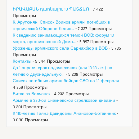
ԻՐԱՎԱԲԱՆ դառնալու 10 ՊԱՏՃԱՌ
- 7 422
Просмотры
К. Арутюнян. Список Воинов-армян, погибших в
героической Обороне Ленин...
- 7 337 Просмотры
К сведению занимающихся темой ВОВ: форум 13
марта, организованный Домо...
- 5 997 Просмотры
Уроженцы армянского села Сарнахбюр в ВОВ
- 5 735
Просмотры
Контакты
- 5 544 Просмотры
До 1 апреля срок подачи заявок (для 13-18 лет) на
летнюю двухнедельную...
- 5 239 Просмотры
Список погибших армян бойцов СВО на 13 февраля
-
4 959 Просмотры
Битва за Волчанск
- 4 232 Просмотры
Армяне в 320-ой Енакиевской стрелковой дивизии
-
3 201 Просмотры
К 110-летию Гаянэ Давидовны Анановой-Ботвинник
-
3 080 Просмотры