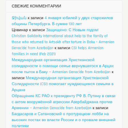
СВЕЖИЕ КОММЕНТАРИИ
Ջիվան
к записи
4 января юбилей у двух старожилов
общины Петербурга. В сумме 130 лет
Цовинар
к записи
Защищено: С Новым годом!
Christian Solidarity International about help to the family of
those who returned to Artsakh after torture in Baku – Armenian
Genocide from Azerbaijan
к записи
CSI helps Armenian
families in need (Feb 2021)
Международная организация Христианской
солидарности о помощи семье вернувшегося в Арцах
после пыток в Баку — Armenian Genocide from Azerbaijan
к
записи
Международная организация Христианской
Солидарности (CSI) помогает нуждающимся семьям в
Арцахе
Обращение КС РАО к президенту РФ В. Путину в связи
с актом вооружённой агрессии Азербайджана против
Армении — Armenian Genocide from Azerbaijan
к записи
Багдасаров и Сатановский о протурецком лобби на
высоких постах во власти России и о провале внешней
политики