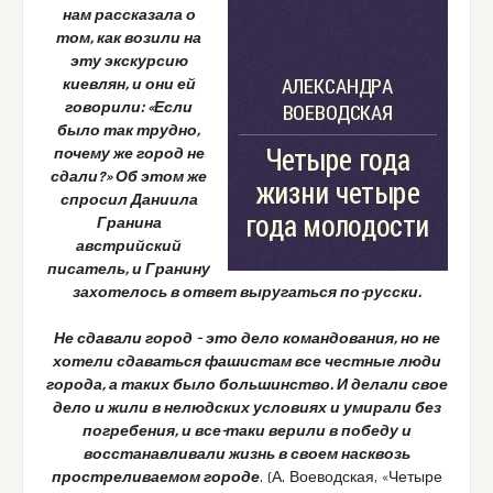
нам рассказала о
том, как возили на
эту экскурсию
киевлян, и они ей
говорили: «Если
было так трудно,
почему же город не
сдали?» Об этом же
спросил Даниила
Гранина
австрийский
писатель, и Гранину
захотелось в ответ выругаться по-русски.
Не сдавали город – это дело командования, но не
хотели сдаваться фашистам все честные люди
города, а таких было большинство. И делали свое
дело и жили в нелюдских условиях и умирали без
погребения, и все-таки верили в победу и
восстанавливали жизнь в своем насквозь
простреливаемом городе
. (А. Воеводская, «Четыре