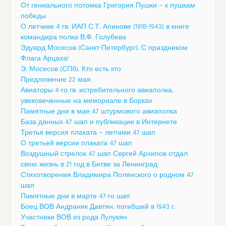
От гениального потомка Григория Пушки — к пушкам
победы
О летчике 4 гв. ИАП С.Т. Апинове (1918-1943) в книге
командира полка В.Ф. Голубева
Эдуард Мосесов (Санкт-Петербург). С праздником
Флага Арцаха!
Э. Мосесов (СПб). Кто есть кто
Предложение 22 мая
Авиаторы 4-го гв. истребительного авиаполка,
увековеченные на мемориале в Борках
Памятные дни в мае 47 штурмового авиаполка
База данных 47 шап и публикации в Интернете
Третья версия плаката — летчики 47 шап
О третьей версии плаката 47 шап
Воздушный стрелок 47 шап Сергей Архипов отдал
свою жизнь в 21 год в Битве за Ленинград
Стихотворения Владимира Полянского о родном 47
шап
Памятные дни в марте 47-го шап
Боец ВОВ Андраник Давтян, погибший в 1943 г.
Участники ВОВ из рода Лулукян