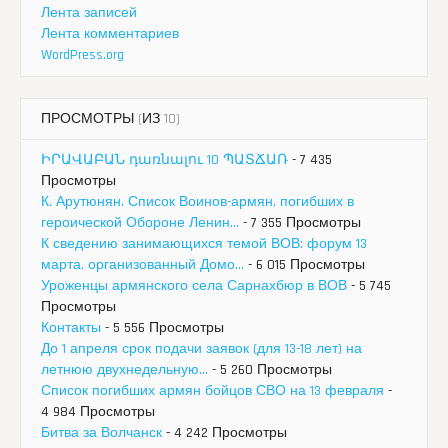
Лента записей
Лента комментариев
WordPress.org
ПРОСМОТРЫ (ИЗ 10)
ԻՐԱՎԱԲԱՆ դառնալու 10 ՊԱՏՃԱՌ
- 7 435
Просмотры
К. Арутюнян. Список Воинов-армян, погибших в
героической Обороне Ленин...
- 7 355 Просмотры
К сведению занимающихся темой ВОВ: форум 13
марта, организованный Домо...
- 6 015 Просмотры
Уроженцы армянского села Сарнахбюр в ВОВ
- 5 745
Просмотры
Контакты
- 5 556 Просмотры
До 1 апреля срок подачи заявок (для 13-18 лет) на
летнюю двухнедельную...
- 5 260 Просмотры
Список погибших армян бойцов СВО на 13 февраля
-
4 984 Просмотры
Битва за Волчанск
- 4 242 Просмотры