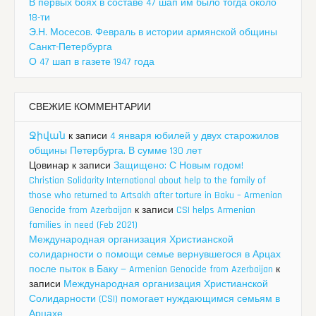
В первых боях в составе 47 шап им было тогда около
18-ти
Э.Н. Мосесов. Февраль в истории армянской общины
Санкт-Петербурга
О 47 шап в газете 1947 года
СВЕЖИЕ КОММЕНТАРИИ
Ջիվան
к записи
4 января юбилей у двух старожилов
общины Петербурга. В сумме 130 лет
Цовинар
к записи
Защищено: С Новым годом!
Christian Solidarity International about help to the family of
those who returned to Artsakh after torture in Baku – Armenian
Genocide from Azerbaijan
к записи
CSI helps Armenian
families in need (Feb 2021)
Международная организация Христианской
солидарности о помощи семье вернувшегося в Арцах
после пыток в Баку — Armenian Genocide from Azerbaijan
к
записи
Международная организация Христианской
Солидарности (CSI) помогает нуждающимся семьям в
Арцахе