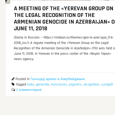
A MEETING OF THE «YEREVAN GROUP ON
THE LEGAL RECOGNITION OF THE
ARMENIAN GENOCIDE IN AZERBAIJAN» 
JUNE 11, 2018
(Same in Russian — https://miaban.ru/themes/gen-in-azer/gaa_11-6-
2018_rus/) A regular meeting of the «Yerevan Group on the Legal
Recognition of the Armenian Genocide in Azerbaijan» (YG) was held 
June 11, 2018, in Yerevan in the press center of the «Noyan Tapan»
news agency.
Posted in
Геноцид армян в Азербайджане
Tagged
baku
,
genocide
,
massacres
,
pogroms
,
recognition
,
sumgait
2 комментария