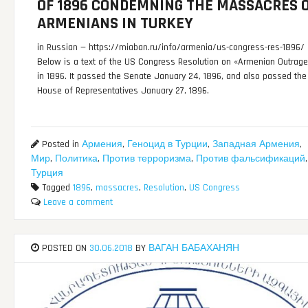
OF 1896 CONDEMNING THE MASSACRES 
ARMENIANS IN TURKEY
in Russian — https://miaban.ru/info/armenia/us-congress-res-1896/
Below is a text of the US Congress Resolution on «Armenian Outrag
in 1896. It passed the Senate January 24, 1896, and also passed the
House of Representatives January 27, 1896.
Posted in
Армения
,
Геноцид в Турции
,
Западная Армения
,
Мир
,
Политика
,
Против терроризма
,
Против фальсификаций
,
Турция
Tagged
1896
,
massacres
,
Resolution
,
US Congress
Leave a comment
POSTED ON
30.06.2018
BY
ВАГАН БАБАХАНЯН