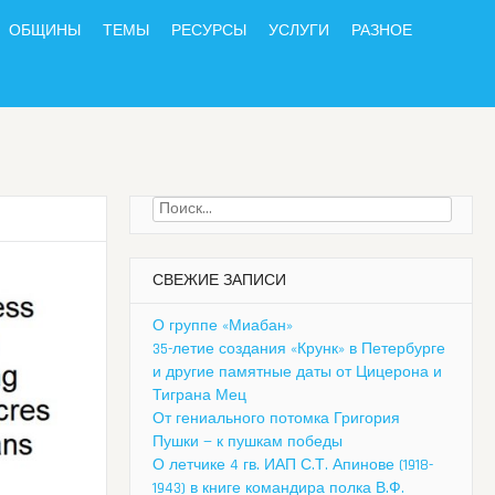
ОБЩИНЫ
ТЕМЫ
РЕСУРСЫ
УСЛУГИ
РАЗНОЕ
Найти:
СВЕЖИЕ ЗАПИСИ
О группе «Миабан»
35-летие создания «Крунк» в Петербурге
и другие памятные даты от Цицерона и
Тиграна Мец
От гениального потомка Григория
Пушки — к пушкам победы
О летчике 4 гв. ИАП С.Т. Апинове (1918-
1943) в книге командира полка В.Ф.