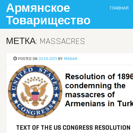
Skip
Армянское
ГЛАВНАЯ
to
content
Товарищество
МЕТКА: MASSACRES
POSTED ON
03.05.2021
BY
MIABAN
TEXT OF THE US CONGRESS RESOLUTION