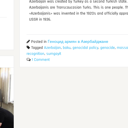
Azerbaijan was created by Turkey as a second Turkish state.
Azerbaijanis are Transcaucasian Turks. This is one people. 
«Azerbaijanis» was invented in the 1920s and officially appro
USSR in 1936.
Posted in
Геноцид армян в Азербайджане
Tagged
Azerbaijan
,
baku
,
genocidal policy
,
genocide
,
massa
recognition
,
sumgayit
1 Comment