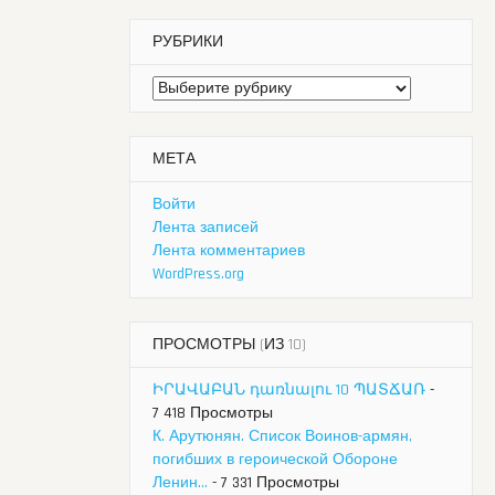
РУБРИКИ
Рубрики
МЕТА
Войти
Лента записей
Лента комментариев
WordPress.org
ПРОСМОТРЫ (ИЗ 10)
ԻՐԱՎԱԲԱՆ դառնալու 10 ՊԱՏՃԱՌ
-
7 418 Просмотры
К. Арутюнян. Список Воинов-армян,
погибших в героической Обороне
Ленин...
- 7 331 Просмотры