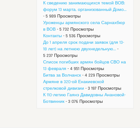
К сведению занимающихся темой ВОВ:
форум 13 марта, организованный Домо...
- 5 989 Просмотры
Уроженцы армянского села Сарнахбюр
в ВОВ
- 5 732 Просмотры
Контакты
- 5 536 Просмотры
До 1 апреля срок подачи заявок (для 13-
18 лет) на летнюю двухнедельную...
-
5 237 Просмотры
Список погибших армян бойцов СВО на
13 февраля
- 4 951 Просмотры
Битва за Волчанск
- 4 229 Просмотры
Армяне в 320-ой Енакиевской
стрелковой дивизии
- 3 197 Просмотры
К 110-летию Гаянэ Давидовны Анановой-
Ботвинник
- 3 076 Просмотры