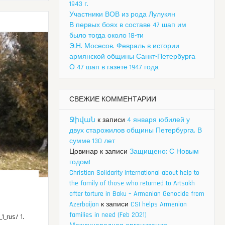
1943 г.
Участники ВОВ из рода Лулукян
В первых боях в составе 47 шап им
было тогда около 18-ти
Э.Н. Мосесов. Февраль в истории
армянской общины Санкт-Петербурга
О 47 шап в газете 1947 года
СВЕЖИЕ КОММЕНТАРИИ
Ջիվան
к записи
4 января юбилей у
двух старожилов общины Петербурга. В
сумме 130 лет
Цовинар
к записи
Защищено: С Новым
годом!
Christian Solidarity International about help to
the family of those who returned to Artsakh
after torture in Baku – Armenian Genocide from
Azerbaijan
к записи
CSI helps Armenian
families in need (Feb 2021)
1_rus/ 1.