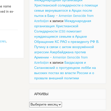
Международная организация
Христианской солидарности о помощи
The name
семье вернувшегося в Арцах после
ved in ex-
пыток в Баку — Armenian Genocide from
Azerbaijan
к записи
Международная
организация Христианской
Солидарности (CSI) помогает
нуждающимся семьям в Арцахе
cres
,
Обращение КС РАО к президенту РФ В.
Путину в связи с актом вооружённой
агрессии Азербайджана против
Армении — Armenian Genocide from
Azerbaijan
к записи
Багдасаров и
Сатановский о протурецком лобби на
высоких постах во власти России и о
провале внешней политики
АРХИВЫ
Архивы