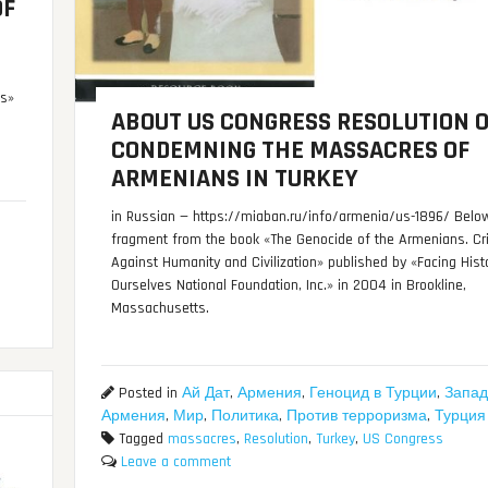
OF
es»
ABOUT US CONGRESS RESOLUTION O
CONDEMNING THE MASSACRES OF
ARMENIANS IN TURKEY
in Russian — https://miaban.ru/info/armenia/us-1896/ Below
fragment from the book «The Genocide of the Armenians. C
Against Humanity and Civilization» published by «Facing Hist
Ourselves National Foundation, Inc.» in 2004 in Brookline,
Massachusetts.
Posted in
Ай Дат
,
Армения
,
Геноцид в Турции
,
Запад
Армения
,
Мир
,
Политика
,
Против терроризма
,
Турция
Tagged
massacres
,
Resolution
,
Turkey
,
US Congress
Leave a comment