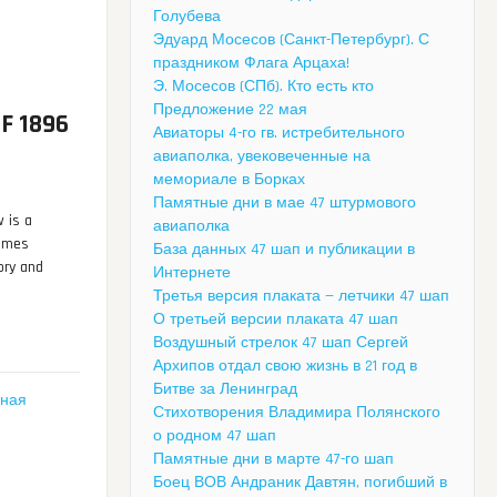
Голубева
Эдуард Мосесов (Санкт-Петербург). С
праздником Флага Арцаха!
Э. Мосесов (СПб). Кто есть кто
Предложение 22 мая
F 1896
Авиаторы 4-го гв. истребительного
авиаполка, увековеченные на
мемориале в Борках
Памятные дни в мае 47 штурмового
 is a
авиаполка
rimes
База данных 47 шап и публикации в
ory and
Интернете
Третья версия плаката — летчики 47 шап
О третьей версии плаката 47 шап
Воздушный стрелок 47 шап Сергей
Архипов отдал свою жизнь в 21 год в
Битве за Ленинград
ная
Стихотворения Владимира Полянского
о родном 47 шап
Памятные дни в марте 47-го шап
Боец ВОВ Андраник Давтян, погибший в