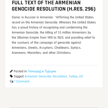
FULL TEXT OF THE ARMENIAN
GENOCIDE RESOLUTION (H.RES. 296)
Same: in Russian in Armenian “Affirming the United States
record on the Armenian Genocide. Whereas the United States
has a proud history of recognizing and condemning the
Armenian Genocide, the killing of 1.5 million Armenians by
the Ottoman Empire from 1915 to 1923, and providing relief to
the survivors of the campaign of genocide against
Armenians, Greeks, Assyrians, Chaldeans, Syriacs,
Arameans, Maronites, and other Christians;
Posted in
Геноцид в Турции
Tagged
Armenian Genocide
,
Resolution
,
Turkey
,
US
1 Comment