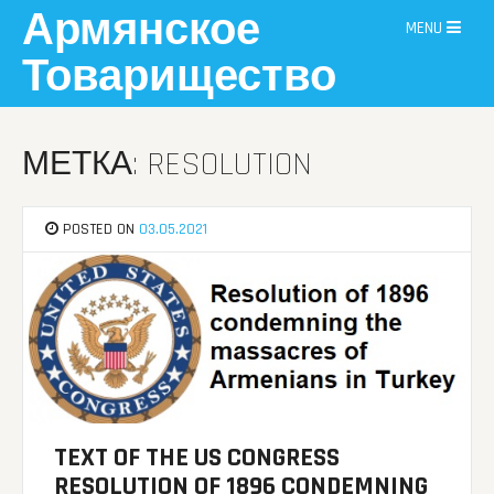
Skip
Армянское
MENU
to
content
Товарищество
МЕТКА: RESOLUTION
POSTED ON
03.05.2021
TEXT OF THE US CONGRESS
RESOLUTION OF 1896 CONDEMNING