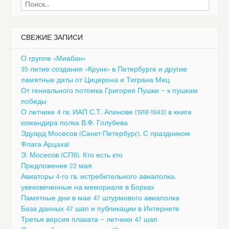
Найти:
СВЕЖИЕ ЗАПИСИ
О группе «Миабан»
35-летие создания «Крунк» в Петербурге и другие
памятные даты от Цицерона и Тиграна Мец
От гениального потомка Григория Пушки — к пушкам
победы
О летчике 4 гв. ИАП С.Т. Апинове (1918-1943) в книге
командира полка В.Ф. Голубева
Эдуард Мосесов (Санкт-Петербург). С праздником
Флага Арцаха!
Э. Мосесов (СПб). Кто есть кто
Предложение 22 мая
Авиаторы 4-го гв. истребительного авиаполка,
увековеченные на мемориале в Борках
Памятные дни в мае 47 штурмового авиаполка
База данных 47 шап и публикации в Интернете
Третья версия плаката — летчики 47 шап