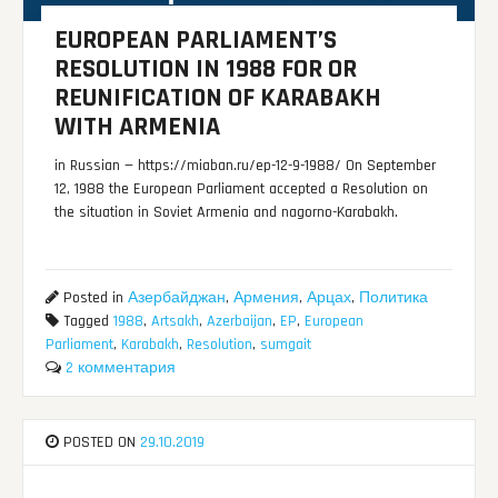
EUROPEAN PARLIAMENT’S
RESOLUTION IN 1988 FOR OR
REUNIFICATION OF KARABAKH
WITH ARMENIA
in Russian — https://miaban.ru/ep-12-9-1988/ On September
12, 1988 the European Parliament accepted a Resolution on
the situation in Soviet Armenia and nagorno-Karabakh.
Posted in
Азербайджан
,
Армения
,
Арцах
,
Политика
Tagged
1988
,
Artsakh
,
Azerbaijan
,
EP
,
European
Parliament
,
Karabakh
,
Resolution
,
sumgait
2 комментария
POSTED ON
29.10.2019