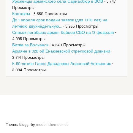
Уроженцы армянского села Сарнахбюр в ВОВ
- 5 747
Просмотры
Контакты
- 5 558 Просмотры
До 1 апреля срок подачи заявок (для 13-18 лет) на
летнюю двухнедельную...
- 5 265 Просмотры
Список погибших армян бойцов СВО на 13 февраля
-
4 995 Просмотры
Битва за Волчанск
- 4 248 Просмотры
Армяне в 320-ой Енакиевской стрелковой дивизии
-
3 214 Просмотры
К 110-летию Гаянэ Давидовны Анановой-Ботвинник
-
3 094 Просмотры
Theme: bloggr by
modernthemes.net