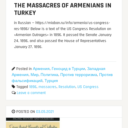
THE MASSACRES OF ARMENIANS IN
TURKEY
in Russian — https://miaban.ru/info/armenia/us-congress-
res-1896/ Below is a text of the US Congress Resolution on
«Armenian Outrages» in 1896. It passed the Senate January
24, 1896, and also passed the House of Representatives
January 27, 1896.
Posted in
Армения
,
Геноцид в Турции
,
Западная
Армения
,
Мир
,
Политика
,
Против терроризма
,
Против
фальсификаций
,
Турция
Tagged
1896
,
massacres
,
Resolution
,
US Congress
Leave a comment
POSTED ON
03.05.2021