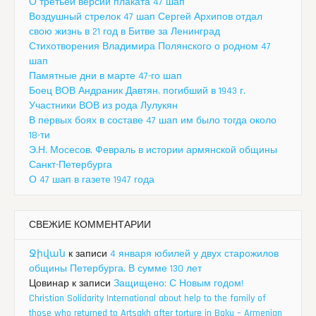
О третьей версии плаката 47 шап
Воздушный стрелок 47 шап Сергей Архипов отдал
свою жизнь в 21 год в Битве за Ленинград
Стихотворения Владимира Полянского о родном 47
шап
Памятные дни в марте 47-го шап
Боец ВОВ Андраник Давтян, погибший в 1943 г.
Участники ВОВ из рода Лулукян
В первых боях в составе 47 шап им было тогда около
18-ти
Э.Н. Мосесов. Февраль в истории армянской общины
Санкт-Петербурга
О 47 шап в газете 1947 года
СВЕЖИЕ КОММЕНТАРИИ
Ջիվան
к записи
4 января юбилей у двух старожилов
общины Петербурга. В сумме 130 лет
Цовинар
к записи
Защищено: С Новым годом!
Christian Solidarity International about help to the family of
those who returned to Artsakh after torture in Baku – Armenian