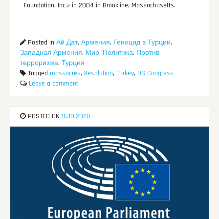
Foundation, Inc.» in 2004 in Brookline, Massachusetts.
Posted in
Ай Дат
,
Армения
,
Геноцид в Турции
,
Западная Армения
,
Мир
,
Политика
,
Против
терроризма
,
Турция
Tagged
massacres
,
Resolution
,
Turkey
,
US Congress
Leave a comment
POSTED ON
16.10.2020