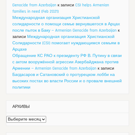
Genocide from Azerbaijan
к записи
CSI helps Armenian
families in need (Feb 2021)
Международная организация Христианской
солидарности о помощи семье вернувшегося в Арцах
после пыток в Баку — Armenian Genocide from Azerbaijan
к
записи
Международная организация Христианской
Солидарности (CSI) помогает нуждающимся семьям в
Арцахе
Обращение КС РАО к президенту РФ В. Путину в связи
с актом вооружённой агрессии Азербайджана против
Армении — Armenian Genocide from Azerbaijan
к записи
Багдасаров и Сатановский о протурецком лобби на
высоких постах во власти России и о провале внешней
политики
АРХИВЫ
Архивы