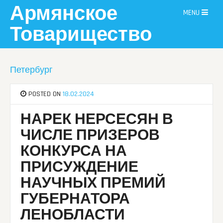
Skip
Армянское
MENU
to
content
Товарищество
Петербург
POSTED ON
18.02.2024
НАРЕК НЕРСЕСЯН В
ЧИСЛЕ ПРИЗЕРОВ
КОНКУРСА НА
ПРИСУЖДЕНИЕ
НАУЧНЫХ ПРЕМИЙ
ГУБЕРНАТОРА
ЛЕНОБЛАСТИ