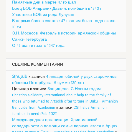
Памятные дни в марте 47-го шап
Боец ВОВ Андраник Давтян, погибший в 1943 г.
Участники ВОВ из рода Лулукян
В первых боях в составе 47 шап им было тогда около
18-ти
Э.Н. Мосесов. Февраль в истории армянской общины
Санкт-Петербурга
О 47 шап в газете 1947 года
СВЕЖИЕ КОММЕНТАРИИ
Ջիվան
к записи
4 января юбилей у двух старожилов
общины Петербурга. В сумме 130 лет
Цовинар
к записи
Защищено: С Новым годом!
Christian Solidarity International about help to the family of
those who returned to Artsakh after torture in Baku – Armenian
Genocide from Azerbaijan
к записи
CSI helps Armenian
families in need (Feb 2021)
Международная организация Христианской
солидарности о помощи семье вернувшегося в Арцах