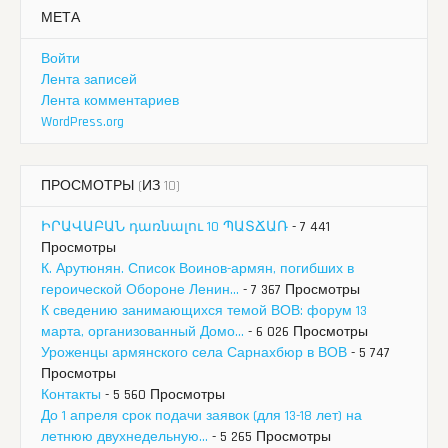
МЕТА
Войти
Лента записей
Лента комментариев
WordPress.org
ПРОСМОТРЫ (ИЗ 10)
ԻՐԱՎԱԲԱՆ դառնալու 10 ՊԱՏՃԱՌ
- 7 441
Просмотры
К. Арутюнян. Список Воинов-армян, погибших в
героической Обороне Ленин...
- 7 367 Просмотры
К сведению занимающихся темой ВОВ: форум 13
марта, организованный Домо...
- 6 026 Просмотры
Уроженцы армянского села Сарнахбюр в ВОВ
- 5 747
Просмотры
Контакты
- 5 560 Просмотры
До 1 апреля срок подачи заявок (для 13-18 лет) на
летнюю двухнедельную...
- 5 265 Просмотры