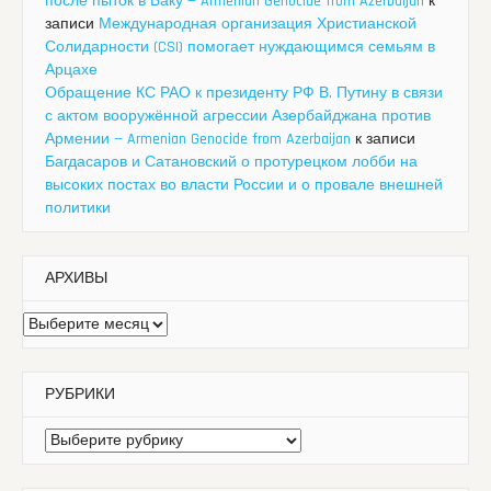
после пыток в Баку — Armenian Genocide from Azerbaijan
к
записи
Международная организация Христианской
Солидарности (CSI) помогает нуждающимся семьям в
Арцахе
Обращение КС РАО к президенту РФ В. Путину в связи
с актом вооружённой агрессии Азербайджана против
Армении — Armenian Genocide from Azerbaijan
к записи
Багдасаров и Сатановский о протурецком лобби на
высоких постах во власти России и о провале внешней
политики
АРХИВЫ
Архивы
РУБРИКИ
Рубрики