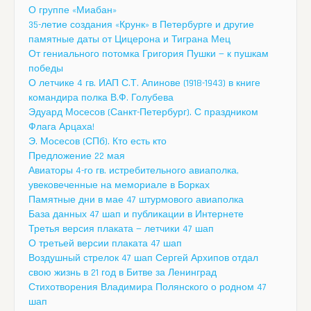
О группе «Миабан»
35-летие создания «Крунк» в Петербурге и другие
памятные даты от Цицерона и Тиграна Мец
От гениального потомка Григория Пушки — к пушкам
победы
О летчике 4 гв. ИАП С.Т. Апинове (1918-1943) в книге
командира полка В.Ф. Голубева
Эдуард Мосесов (Санкт-Петербург). С праздником
Флага Арцаха!
Э. Мосесов (СПб). Кто есть кто
Предложение 22 мая
Авиаторы 4-го гв. истребительного авиаполка,
увековеченные на мемориале в Борках
Памятные дни в мае 47 штурмового авиаполка
База данных 47 шап и публикации в Интернете
Третья версия плаката — летчики 47 шап
О третьей версии плаката 47 шап
Воздушный стрелок 47 шап Сергей Архипов отдал
свою жизнь в 21 год в Битве за Ленинград
Стихотворения Владимира Полянского о родном 47
шап