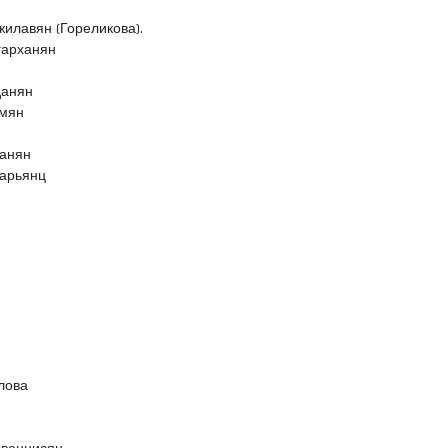
илавян (Гореликова).
гарханян
данян
амян
канян
арьянц
лова