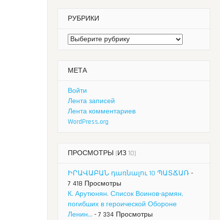
РУБРИКИ
Рубрики
МЕТА
Войти
Лента записей
Лента комментариев
WordPress.org
ПРОСМОТРЫ (ИЗ 10)
ԻՐԱՎԱԲԱՆ դառնալու 10 ՊԱՏՃԱՌ
-
7 418 Просмотры
К. Арутюнян. Список Воинов-армян,
погибших в героической Обороне
Ленин...
- 7 334 Просмотры