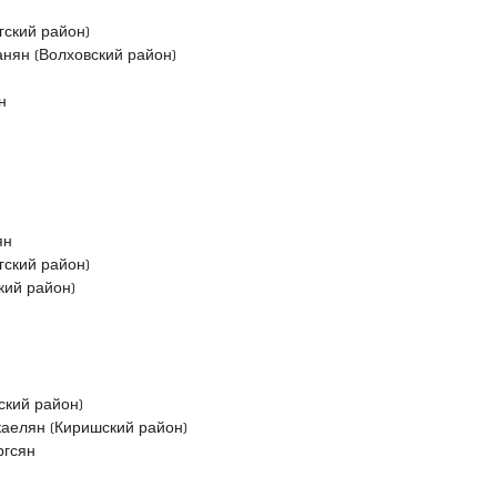
гский район)
нян (Волховский район)
н
ян
гский район)
кий район)
ский район)
каелян (Киришский район)
ргсян