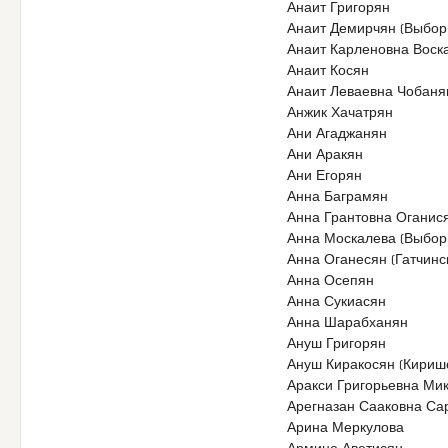
Анаит Григорян
Анаит Демирчян (Выбор
Анаит Карленовна Воска
Анаит Косян
Анаит Леваевна Чобаня
Анжик Хачатрян
Ани Агаджанян
Ани Аракян
Ани Егорян
Анна Баграмян
Анна Грантовна Оганис
Анна Москалева (Выбор
Анна Оганесян (Гатчинс
Анна Осепян
Анна Сукиасян
Анна Шарабханян
Ануш Григорян
Ануш Киракосян (Кириш
Аракси Григорьевна Ми
Арегназан Сааковна Са
Арина Меркулова