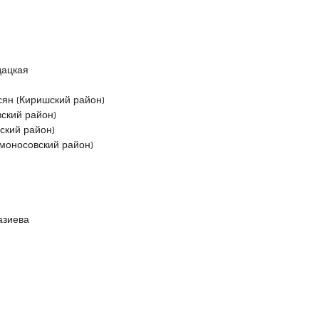
дацкая
сян (Киришский район)
ский район)
ский район)
моносовский район)
азиева