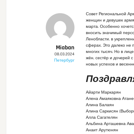
Совет Региональной Ар
женщин и девушек армя
марта. Особенно хочетс
вносить значимый перс
Ленобласти, в укреплен
сферах. Это далеко не 
Miaban
многих тысяч. Но в лиц
08.03.2024
жён, сестёр и дочерей 
Петербург
новых успехов и весенн
Поздравл
Айарти Маркарян
Алена Амаяковна Атане
Алина Балаян
Алина Саркисян (Выборг
Алла Сагателян
Альбина Арташевна Ав
Анаит Арутюнян