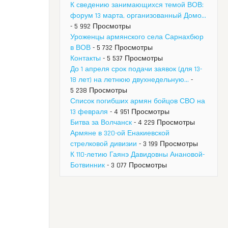
К сведению занимающихся темой ВОВ:
форум 13 марта, организованный Домо...
- 5 992 Просмотры
Уроженцы армянского села Сарнахбюр
в ВОВ
- 5 732 Просмотры
Контакты
- 5 537 Просмотры
До 1 апреля срок подачи заявок (для 13-
18 лет) на летнюю двухнедельную...
-
5 238 Просмотры
Список погибших армян бойцов СВО на
13 февраля
- 4 951 Просмотры
Битва за Волчанск
- 4 229 Просмотры
Армяне в 320-ой Енакиевской
стрелковой дивизии
- 3 199 Просмотры
К 110-летию Гаянэ Давидовны Анановой-
Ботвинник
- 3 077 Просмотры