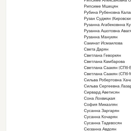
Рипсиме Алексановна 
Рипсиме Мшецян
Рубина Рубеновна Кала
Рузан Суджян (Кировски
Рузанна Агабековнна К
Рузанна Ашотовна Аваг
Рузанна Манукян
Сакинат Исмаилова
Света Дарян
Светлана Геворкян
Светлана Камбарова
Светлана Саакян (СПб-В
Светлана Саакян (СПб-
Сильва Робертовна Хач
Сильва Сергеевна Лаза
Сирвард Аветисян
Сона Лохвицкая
София Микаэлян
Сусанна Заргарян
Сусанна Кочарян
Сусанна Тадевосян
Сюзанна Авдоян