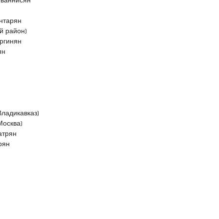
Ованнисян
нтарян
й район)
ургинян
ян
ладикавказ)
Москва)
атрян
рян