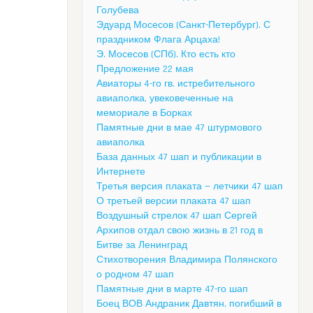
Голубева
Эдуард Мосесов (Санкт-Петербург). С
праздником Флага Арцаха!
Э. Мосесов (СПб). Кто есть кто
Предложение 22 мая
Авиаторы 4-го гв. истребительного
авиаполка, увековеченные на
мемориале в Борках
Памятные дни в мае 47 штурмового
авиаполка
База данных 47 шап и публикации в
Интернете
Третья версия плаката — летчики 47 шап
О третьей версии плаката 47 шап
Воздушный стрелок 47 шап Сергей
Архипов отдал свою жизнь в 21 год в
Битве за Ленинград
Стихотворения Владимира Полянского
о родном 47 шап
Памятные дни в марте 47-го шап
Боец ВОВ Андраник Давтян, погибший в