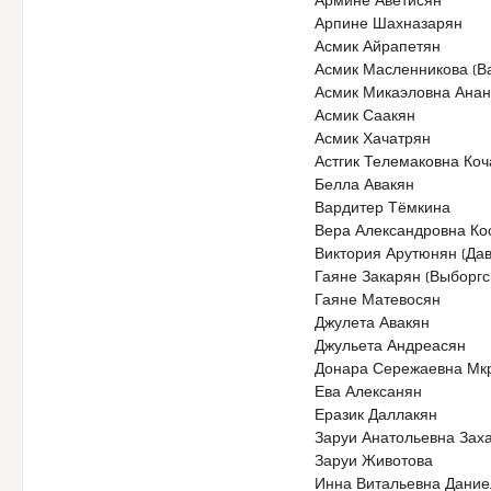
Армине Аветисян
Арпине Шахназарян
Асмик Айрапетян
Асмик Масленникова (В
Асмик Микаэловна Ана
Асмик Саакян
Асмик Хачатрян
Астгик Телемаковна Ко
Белла Авакян
Вардитер Тёмкина
Вера Александровна Ко
Виктория Арутюнян (Да
Гаяне Закарян (Выборгс
Гаяне Матевосян
Джулета Авакян
Джульета Андреасян
Донара Сережаевна Мк
Ева Алексанян
Еразик Даллакян
Заруи Анатольевна Заха
Заруи Животова
Инна Витальевна Дани