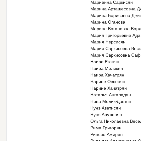
Марианна Саркисян
Марина Арташесовна Дж
Марина Борисовна Джи
Марина Оганова
Марине Вагановна Вар
Мария Григорьевна Ад
Мария Нерсисян
Мария Саркисовна Вос
Мария Саркисовна Саф
Наира Еганян
Наира Меликян
Наира Хачатрян
Нарине Овсепян
Нарине Хачатрян
Наталья Ангаладян
Нина Мелик-Давтян
Нунэ Аветисян
Нунэ Арутюнян
Ольга Николаевна Весе
Рима Григорян
Рипсие Амирян