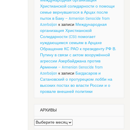
Международная организация
Христианской солидарности о помощи
семье вернувшегося в Арцах после
пыток в Баку — Armenian Genocide from
Azerbaijan
к записи
Международная
организация Христианской
Солидарности (CSI) помогает
нуждающимся семьям в Арцахе
Обращение КС РАО к президенту РФ В.
Путину в связи с актом вооружённой
агрессии Азербайджана против
Армении — Armenian Genocide from
Azerbaijan
к записи
Багдасаров и
Сатановский о протурецком лобби на
высоких постах во власти России и о
провале внешней политики
АРХИВЫ
Архивы