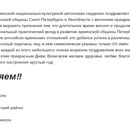
мянской национально-культурной автономии сердечно поздравляет
нской общины Санкт-Петербурга и Ленобласти с весенним праздни
я выразить признание тем, кто длительное время вносил и продол
ональный практический вклад в развитие армянской общины Петерб
ие российско-армянских отношений, кто добился успеха в различны
полный перечень лиц, в нём символически указаны только 120 имён 
е каждой из этого небольшого списка искренне поздравляем всех ма
с этим прекрасным Днём. Всем-всем желаем здоровья, любви, благо
его настроения круглый год!
яем!!
сян
ский район)
анесян