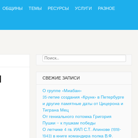
ОБЩИНЫ
ТЕМЫ
РЕСУРСЫ
УСЛУГИ
РАЗНОЕ
Найти:
М
СВЕЖИЕ ЗАПИСИ
О группе «Миабан»
35-летие создания «Крунк» в Петербурге
и другие памятные даты от Цицерона и
Тиграна Мец
От гениального потомка Григория
Пушки — к пушкам победы
О летчике 4 гв. ИАП С.Т. Апинове (1918-
1943) в книге командира полка В.Ф.