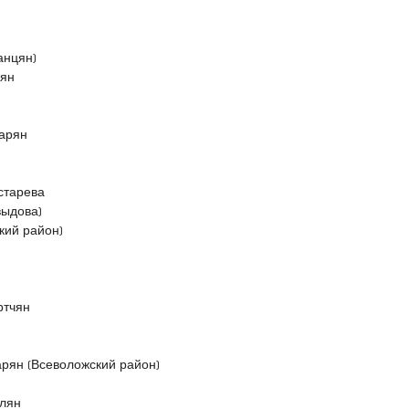
анцян)
нян
чарян
старева
выдова)
кий район)
ртчян
рян (Всеволожский район)
елян