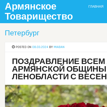
Skip
Армянское
ГЛАВНАЯ
to
content
Товарищество
Петербург
POSTED ON
08.03.2024
BY
MIABAN
ПОЗДРАВЛЕНИЕ ВСЕМ
АРМЯНСКОЙ ОБЩИНЫ 
ЛЕНОБЛАСТИ С ВЕСЕН