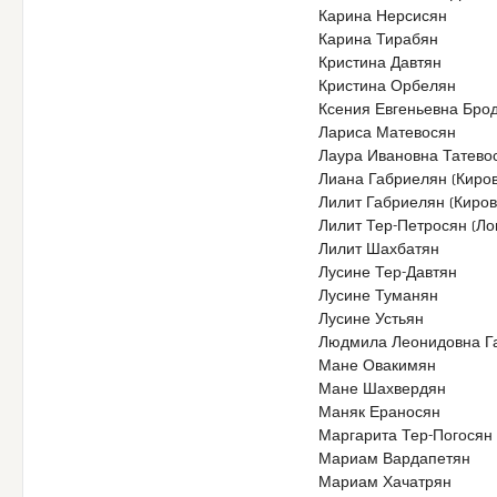
Карина Нерсисян
Карина Тирабян
Кристина Давтян
Кристина Орбелян
Ксения Евгеньевна Бро
Лариса Матевосян
Лаура Ивановна Татево
Лиана Габриелян (Киров
Лилит Габриелян (Киров
Лилит Тер-Петросян (Ло
Лилит Шахбатян
Лусине Тер-Давтян
Лусине Туманян
Лусине Устьян
Людмила Леонидовна Г
Мане Овакимян
Мане Шахвердян
Маняк Ераносян
Маргарита Тер-Погосян
Мариам Вардапетян
Мариам Хачатрян