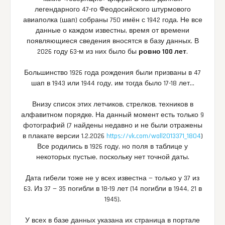
легендарного 47-го Феодосийского штурмового
авиаполка (шап) собраны 750 имён с 1942 года. Не все
данные о каждом известны, время от времени
появляющиеся сведения вносятся в базу данных. В
2026 году 63-м из них было бы
ровно 100 лет
.
Большинство 1926 года рождения были призваны в 47
шап в 1943 или 1944 году, им тогда было 17-18 лет…
Внизу список этих летчиков, стрелков, техников в
алфавитном порядке. На данный момент есть только 9
фотографий (7 найдены недавно и не были отражены
в плакате версии 1.2.2026
https://vk.com/wall2013371_1804
)
Все родились в 1926 году, но поля в таблице у
некоторых пустые, поскольку нет точной даты.
Дата гибели тоже не у всех известна — только у 37 из
63. Из 37 — 35 погибли в 18-19 лет (14 погибли в 1944, 21 в
1945).
У всех в базе данных указана их страница в портале