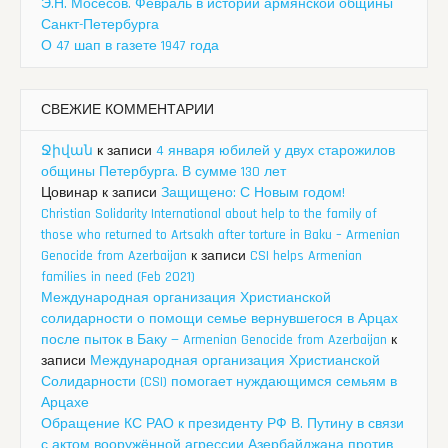
Э.Н. Мосесов. Февраль в истории армянской общины
Санкт-Петербурга
О 47 шап в газете 1947 года
СВЕЖИЕ КОММЕНТАРИИ
Ջիվան
к записи
4 января юбилей у двух старожилов
общины Петербурга. В сумме 130 лет
Цовинар
к записи
Защищено: С Новым годом!
Christian Solidarity International about help to the family of
those who returned to Artsakh after torture in Baku – Armenian
Genocide from Azerbaijan
к записи
CSI helps Armenian
families in need (Feb 2021)
Международная организация Христианской
солидарности о помощи семье вернувшегося в Арцах
после пыток в Баку — Armenian Genocide from Azerbaijan
к
записи
Международная организация Христианской
Солидарности (CSI) помогает нуждающимся семьям в
Арцахе
Обращение КС РАО к президенту РФ В. Путину в связи
с актом вооружённой агрессии Азербайджана против