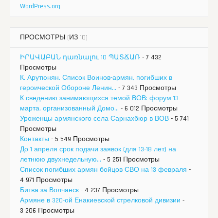
WordPress.org
ПРОСМОТРЫ (ИЗ 10)
ԻՐԱՎԱԲԱՆ դառնալու 10 ՊԱՏՃԱՌ
- 7 432
Просмотры
К. Арутюнян. Список Воинов-армян, погибших в
героической Обороне Ленин...
- 7 343 Просмотры
К сведению занимающихся темой ВОВ: форум 13
марта, организованный Домо...
- 6 012 Просмотры
Уроженцы армянского села Сарнахбюр в ВОВ
- 5 741
Просмотры
Контакты
- 5 549 Просмотры
До 1 апреля срок подачи заявок (для 13-18 лет) на
летнюю двухнедельную...
- 5 251 Просмотры
Список погибших армян бойцов СВО на 13 февраля
-
4 971 Просмотры
Битва за Волчанск
- 4 237 Просмотры
Армяне в 320-ой Енакиевской стрелковой дивизии
-
3 206 Просмотры