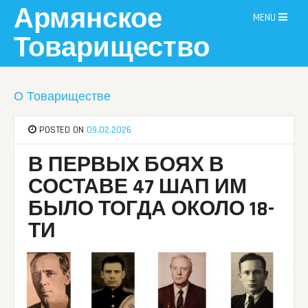
Skip
Армянское
MENU
to
content
Товарищество
О Товариществе
POSTED ON
09.02.2026
В ПЕРВЫХ БОЯХ В
СОСТАВЕ 47 ШАП ИМ
БЫЛО ТОГДА ОКОЛО 18-
ТИ