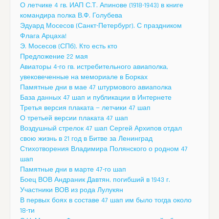
О летчике 4 гв. ИАП С.Т. Апинове (1918-1943) в книге
командира полка В.Ф. Голубева
Эдуард Мосесов (Санкт-Петербург). С праздником
Флага Арцаха!
Э. Мосесов (СПб). Кто есть кто
Предложение 22 мая
Авиаторы 4-го гв. истребительного авиаполка,
увековеченные на мемориале в Борках
Памятные дни в мае 47 штурмового авиаполка
База данных 47 шап и публикации в Интернете
Третья версия плаката — летчики 47 шап
О третьей версии плаката 47 шап
Воздушный стрелок 47 шап Сергей Архипов отдал
свою жизнь в 21 год в Битве за Ленинград
Стихотворения Владимира Полянского о родном 47
шап
Памятные дни в марте 47-го шап
Боец ВОВ Андраник Давтян, погибший в 1943 г.
Участники ВОВ из рода Лулукян
В первых боях в составе 47 шап им было тогда около
18-ти