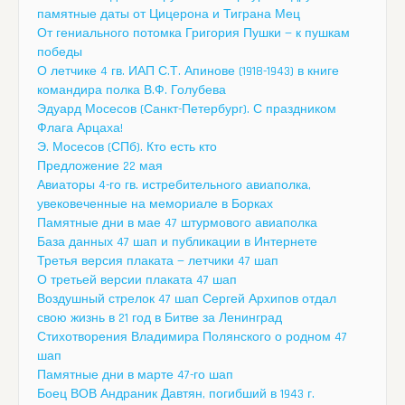
памятные даты от Цицерона и Тиграна Мец
От гениального потомка Григория Пушки — к пушкам
победы
О летчике 4 гв. ИАП С.Т. Апинове (1918-1943) в книге
командира полка В.Ф. Голубева
Эдуард Мосесов (Санкт-Петербург). С праздником
Флага Арцаха!
Э. Мосесов (СПб). Кто есть кто
Предложение 22 мая
Авиаторы 4-го гв. истребительного авиаполка,
увековеченные на мемориале в Борках
Памятные дни в мае 47 штурмового авиаполка
База данных 47 шап и публикации в Интернете
Третья версия плаката — летчики 47 шап
О третьей версии плаката 47 шап
Воздушный стрелок 47 шап Сергей Архипов отдал
свою жизнь в 21 год в Битве за Ленинград
Стихотворения Владимира Полянского о родном 47
шап
Памятные дни в марте 47-го шап
Боец ВОВ Андраник Давтян, погибший в 1943 г.