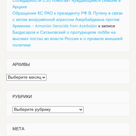
Солидарности (CSI) помогает нуждающимся семьям в
Арцахе
Обращение КС РАО к президенту РФ В. Путину в связи
с актом вооружённой агрессии Азербайджана против
Армении — Armenian Genocide from Azerbaijan
к записи
Багдасаров и Сатановский о протурецком лобби на
высоких постах во власти России и о провале внешней
политики
АРХИВЫ
Архивы
РУБРИКИ
Рубрики
МЕТА