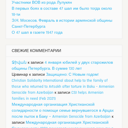
Участники ВОВ из рода Лулукян
В первых боях в составе 47 шап им было тогда около
18-ти
Э.Н. Мосесов. Февраль в истории армянской общины
Санкт-Петербурга
О 47 шап в газете 1947 года
СВЕЖИЕ КОММЕНТАРИИ
Ջիվան
к записи
4 января юбилей у двух старожилов
общины Петербурга. В сумме 130 лет
Цовинар
к записи
Защищено: С Новым годом!
Christian Solidarity International about help to the family of
those who returned to Artsakh after torture in Baku – Armenian
Genocide from Azerbaijan
к записи
CSI helps Armenian
families in need (Feb 2021)
Международная организация Христианской
солидарности о помощи семье вернувшегося в Арцах
после пыток в Баку — Armenian Genocide from Azerbaijan
к
записи
Международная организация Христианской