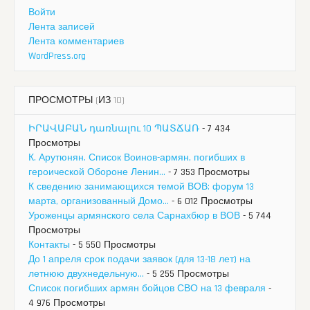
Войти
Лента записей
Лента комментариев
WordPress.org
ПРОСМОТРЫ (ИЗ 10)
ԻՐԱՎԱԲԱՆ դառնալու 10 ՊԱՏՃԱՌ
- 7 434
Просмотры
К. Арутюнян. Список Воинов-армян, погибших в
героической Обороне Ленин...
- 7 353 Просмотры
К сведению занимающихся темой ВОВ: форум 13
марта, организованный Домо...
- 6 012 Просмотры
Уроженцы армянского села Сарнахбюр в ВОВ
- 5 744
Просмотры
Контакты
- 5 550 Просмотры
До 1 апреля срок подачи заявок (для 13-18 лет) на
летнюю двухнедельную...
- 5 255 Просмотры
Список погибших армян бойцов СВО на 13 февраля
-
4 976 Просмотры