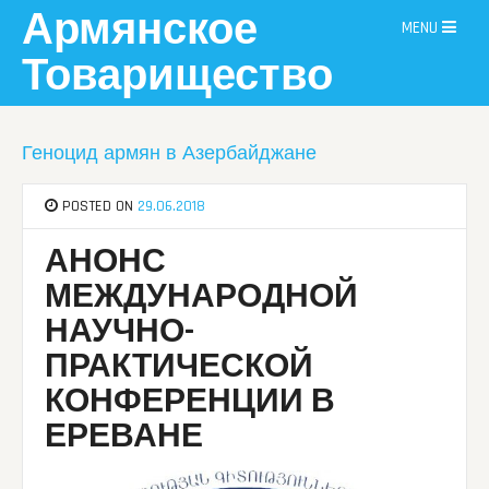
Skip
Армянское
MENU
to
content
Товарищество
Геноцид армян в Азербайджане
POSTED ON
29.06.2018
АНОНС
МЕЖДУНАРОДНОЙ
НАУЧНО-
ПРАКТИЧЕСКОЙ
КОНФЕРЕНЦИИ В
ЕРЕВАНЕ