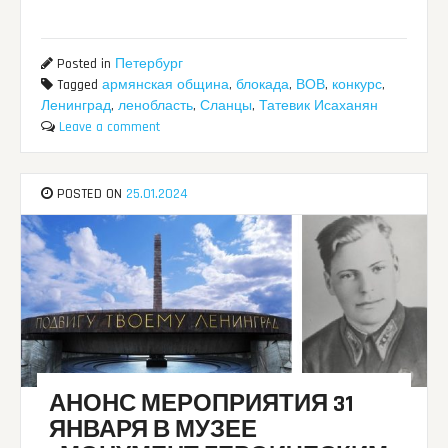
Posted in
Петербург
Tagged
армянская община
,
блокада
,
ВОВ
,
конкурс
,
Ленинград
,
ленобласть
,
Сланцы
,
Татевик Исаханян
Leave a comment
POSTED ON
25.01.2024
АНОНС МЕРОПРИЯТИЯ 31
ЯНВАРЯ В МУЗЕЕ