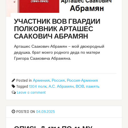
УЧАСТНИК ВОВ ГВАРДИИ
ПОЛКОВНИК АРТАШЕС
СААКОВИЧ АБРАМЯН
Арташес Саакович Абрамян — мой двоюродный
дедушка, брат моего родного деда по матери
Григора Сааковича Абрамяна.
Posted in
Армения
,
Россия
,
Россия-Армения
Tagged
1304 полк
,
А.С. Абрамян
,
ВОВ
,
память
Leave a comment
POSTED ON
04.09.2025