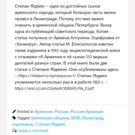
Степан Ягджян — один из достойных сынов
армянского народа, который большую часть жизни
провёл в Ленинграде. Потому это имя важно
помнить в армянской общине Петербурга. Внизу
одна из публикаций советского периода. Копия
статьи получена от Армена Алтуняна. Оцифровка от
«Хачмерук». Автор статьи М. Епископосов извстен
также изданием в 1993 году энциклопедической книги
с отзывами об Армении и её сынах 120 видных
деятелей разных стран. В этой книге были две
статьи о Степане Ягджяне. Они опубликованы здесь
— https://miaban.ru/episkoposov-1/ Степан Ягджян
упоминается несколько раз и в работе 1962 г. —
https://arar.sci.am/Content/108945/file_0.pdf
Posted in
Армения
,
Россия
,
Россия-Армения
Tagged
армянская община
,
ВОВ
,
Ленинград
,
партизаны
,
Степан Ягджян
Leave a comment