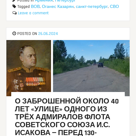
Posted in
Армения
,
Петербург
Tagged
ВОВ
,
Оганес Казарян
,
санкт-петербург
,
СВО
Leave a comment
POSTED ON
26.06.2024
О ЗАБРОШЕННОЙ ОКОЛО 40
ЛЕТ «УЛИЦЕ» ОДНОГО ИЗ
ТРЁХ АДМИРАЛОВ ФЛОТА
СОВЕТСКОГО СОЮЗА И.С.
ИСАКОВА — ПЕРЕД 130-