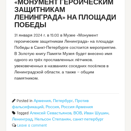
«МОНУМЕНТ ГЕРОИЧЕСКИМ
ЗАЩИТНИКАМ
ЛЕНИНГРАДА» НА ПЛОЩАДИ
ПОБЕДЫ
31 января 2024 г. в 15:00 в Музее «Монумент
героическим защитникам Ленинграда» на площади
Победы в Санкт-Петербурге состоится мероприятие.
В Золотую книгу Памяти Музея будет внесено имя
одного из трёх прославленных лётчиков,
увековеченных в названиях соседних посёлков в
Ленинградской области, а также — общим
памятником.
Posted in
Армения
,
Петербург
,
Против
фальсификаций
,
Россия
,
Россия-Армения
Tagged
Алексей Севастьянов
,
ВОВ
,
Иван Шушин
,
Ленинград
,
Нельсон Степанян
,
санкт-петербург
Leave a comment