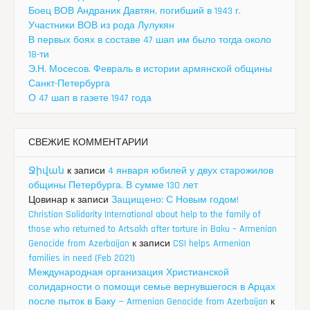
Боец ВОВ Андраник Давтян, погибший в 1943 г.
Участники ВОВ из рода Лулукян
В первых боях в составе 47 шап им было тогда около
18-ти
Э.Н. Мосесов. Февраль в истории армянской общины
Санкт-Петербурга
О 47 шап в газете 1947 года
СВЕЖИЕ КОММЕНТАРИИ
Ջիվան
к записи
4 января юбилей у двух старожилов
общины Петербурга. В сумме 130 лет
Цовинар
к записи
Защищено: С Новым годом!
Christian Solidarity International about help to the family of
those who returned to Artsakh after torture in Baku – Armenian
Genocide from Azerbaijan
к записи
CSI helps Armenian
families in need (Feb 2021)
Международная организация Христианской
солидарности о помощи семье вернувшегося в Арцах
после пыток в Баку — Armenian Genocide from Azerbaijan
к