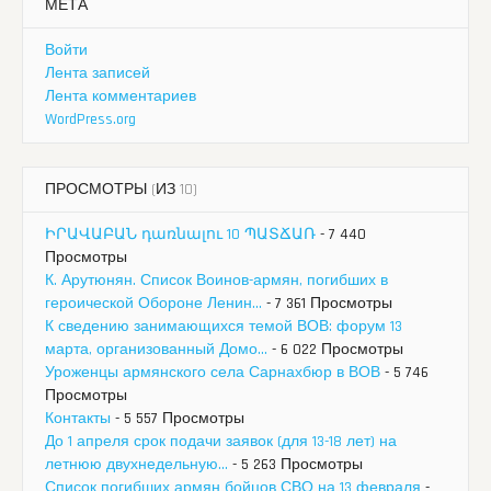
МЕТА
Войти
Лента записей
Лента комментариев
WordPress.org
ПРОСМОТРЫ (ИЗ 10)
ԻՐԱՎԱԲԱՆ դառնալու 10 ՊԱՏՃԱՌ
- 7 440
Просмотры
К. Арутюнян. Список Воинов-армян, погибших в
героической Обороне Ленин...
- 7 361 Просмотры
К сведению занимающихся темой ВОВ: форум 13
марта, организованный Домо...
- 6 022 Просмотры
Уроженцы армянского села Сарнахбюр в ВОВ
- 5 746
Просмотры
Контакты
- 5 557 Просмотры
До 1 апреля срок подачи заявок (для 13-18 лет) на
летнюю двухнедельную...
- 5 263 Просмотры
Список погибших армян бойцов СВО на 13 февраля
-