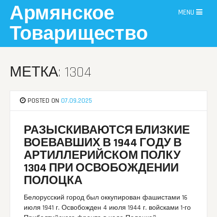
Skip
Армянское
MENU
to
content
Товарищество
МЕТКА: 1304
POSTED ON
07.09.2025
РАЗЫСКИВАЮТСЯ БЛИЗКИЕ
ВОЕВАВШИХ В 1944 ГОДУ В
АРТИЛЛЕРИЙСКОМ ПОЛКУ
1304 ПРИ ОСВОБОЖДЕНИИ
ПОЛОЦКА
Белорусский город был оккупирован фашистами 16
июля 1941 г. Освобожден 4 июля 1944 г. войсками 1-го