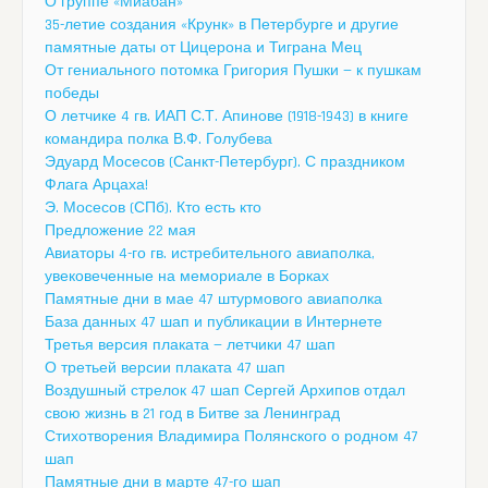
О группе «Миабан»
35-летие создания «Крунк» в Петербурге и другие
памятные даты от Цицерона и Тиграна Мец
От гениального потомка Григория Пушки — к пушкам
победы
О летчике 4 гв. ИАП С.Т. Апинове (1918-1943) в книге
командира полка В.Ф. Голубева
Эдуард Мосесов (Санкт-Петербург). С праздником
Флага Арцаха!
Э. Мосесов (СПб). Кто есть кто
Предложение 22 мая
Авиаторы 4-го гв. истребительного авиаполка,
увековеченные на мемориале в Борках
Памятные дни в мае 47 штурмового авиаполка
База данных 47 шап и публикации в Интернете
Третья версия плаката — летчики 47 шап
О третьей версии плаката 47 шап
Воздушный стрелок 47 шап Сергей Архипов отдал
свою жизнь в 21 год в Битве за Ленинград
Стихотворения Владимира Полянского о родном 47
шап
Памятные дни в марте 47-го шап