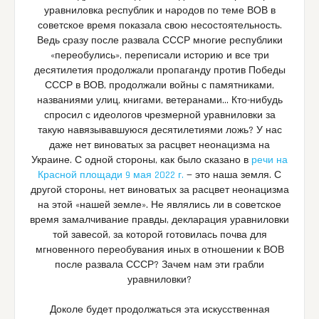
уравниловка республик и народов по теме ВОВ в
советское время показала свою несостоятельность.
Ведь сразу после развала СССР многие республики
«переобулись», переписали историю и все три
десятилетия продолжали пропаганду против Победы
СССР в ВОВ, продолжали войны с памятниками,
названиями улиц, книгами, ветеранами… Кто-нибудь
спросил с идеологов чрезмерной уравниловки за
такую навязывавшуюся десятилетиями ложь? У нас
даже нет виноватых за расцвет неонацизма на
Украине. С одной стороны, как было сказано в
речи на
Красной площади 9 мая 2022 г.
— это наша земля. С
другой стороны, нет виноватых за расцвет неонацизма
на этой «нашей земле». Не являлись ли в советское
время замалчивание правды, декларация уравниловки
той завесой, за которой готовилась почва для
мгновенного переобувания иных в отношении к ВОВ
после развала СССР? Зачем нам эти грабли
уравниловки?
Доколе будет продолжаться эта искусственная