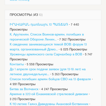
ПРОСМОТРЫ (ИЗ 10)
ԻՐԱՎԱԲԱՆ դառնալու 10 ՊԱՏՃԱՌ
- 7 440
Просмотры
К. Арутюнян. Список Воинов-армян, погибших в
героической Обороне Ленин...
- 7 362 Просмотры
К сведению занимающихся темой ВОВ: форум 13
марта, организованный Домо...
- 6 025 Просмотры
Уроженцы армянского села Сарнахбюр в ВОВ
- 5 747
Просмотры
Контакты
- 5 558 Просмотры
До 1 апреля срок подачи заявок (для 13-18 лет) на
летнюю двухнедельную...
- 5 263 Просмотры
Список погибших армян бойцов СВО на 13 февраля
-
4 991 Просмотры
Битва за Волчанск
- 4 247 Просмотры
Армяне в 320-ой Енакиевской стрелковой дивизии
-
3 213 Просмотры
К 110-летию Гаянэ Давидовны Анановой-Ботвинник
-