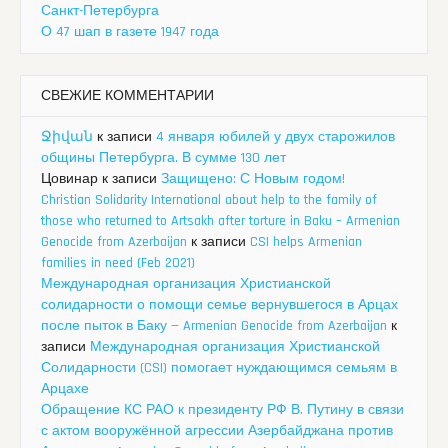
Санкт-Петербурга
О 47 шап в газете 1947 года
СВЕЖИЕ КОММЕНТАРИИ
Ջիվան
к записи
4 января юбилей у двух старожилов
общины Петербурга. В сумме 130 лет
Цовинар
к записи
Защищено: С Новым годом!
Christian Solidarity International about help to the family of
those who returned to Artsakh after torture in Baku – Armenian
Genocide from Azerbaijan
к записи
CSI helps Armenian
families in need (Feb 2021)
Международная организация Христианской
солидарности о помощи семье вернувшегося в Арцах
после пыток в Баку — Armenian Genocide from Azerbaijan
к
записи
Международная организация Христианской
Солидарности (CSI) помогает нуждающимся семьям в
Арцахе
Обращение КС РАО к президенту РФ В. Путину в связи
с актом вооружённой агрессии Азербайджана против