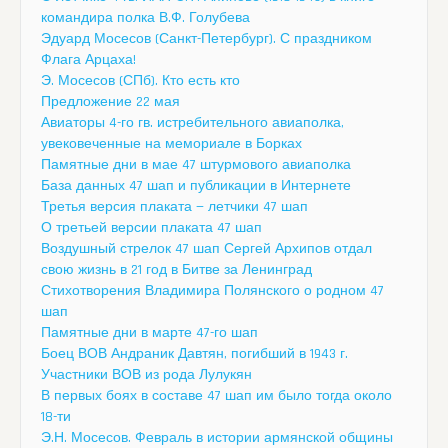
командира полка В.Ф. Голубева
Эдуард Мосесов (Санкт-Петербург). С праздником
Флага Арцаха!
Э. Мосесов (СПб). Кто есть кто
Предложение 22 мая
Авиаторы 4-го гв. истребительного авиаполка,
увековеченные на мемориале в Борках
Памятные дни в мае 47 штурмового авиаполка
База данных 47 шап и публикации в Интернете
Третья версия плаката — летчики 47 шап
О третьей версии плаката 47 шап
Воздушный стрелок 47 шап Сергей Архипов отдал
свою жизнь в 21 год в Битве за Ленинград
Стихотворения Владимира Полянского о родном 47
шап
Памятные дни в марте 47-го шап
Боец ВОВ Андраник Давтян, погибший в 1943 г.
Участники ВОВ из рода Лулукян
В первых боях в составе 47 шап им было тогда около
18-ти
Э.Н. Мосесов. Февраль в истории армянской общины