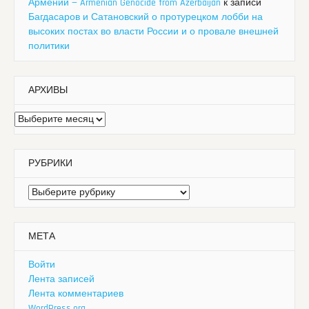
Армении — Armenian Genocide from Azerbaijan
к записи
Багдасаров и Сатановский о протурецком лобби на
высоких постах во власти России и о провале внешней
политики
АРХИВЫ
Архивы
РУБРИКИ
Рубрики
МЕТА
Войти
Лента записей
Лента комментариев
WordPress.org