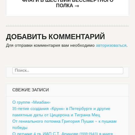
ФЛАГИ В ШЕСТВИИ БЕССМЕРТНОГО
ПОЛКА
→
ДОБАВИТЬ КОММЕНТАРИЙ
Для отправки комментария вам необходимо
авторизоваться
.
Найти:
СВЕЖИЕ ЗАПИСИ
О группе «Миабан»
35-летие создания «Крунк» в Петербурге и другие
памятные даты от Цицерона и Тиграна Мец
От гениального потомка Григория Пушки — к пушкам
победы
О летчике 4 гв. ИАП С.Т. Апинове (1918-1943) в книге