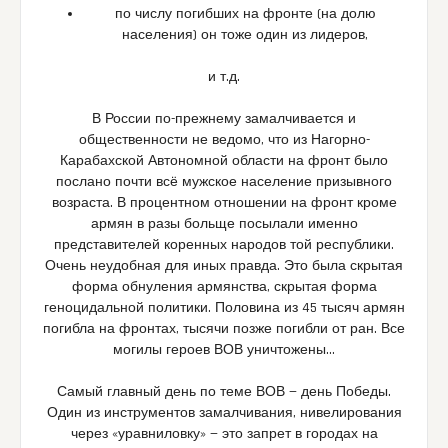
по числу погибших на фронте (на долю
населения) он тоже один из лидеров,
и т.д.
В России по-прежнему замалчивается и
общественности не ведомо, что из Нагорно-
Карабахской Автономной области на фронт было
послано почти всё мужское население призывного
возраста. В процентном отношении на фронт кроме
армян в разы больще посылали именно
представителей коренных народов той республики.
Очень неудобная для иных правда. Это была скрытая
форма обнуления армянства, скрытая форма
геноцидальной политики. Половина из 45 тысяч армян
погибла на фронтах, тысячи позже погибли от ран. Все
могилы героев ВОВ уничтожены…
Самый главный день по теме ВОВ — день Победы.
Один из инструментов замалчивания, нивелирования
через «уравниловку» — это запрет в городах на