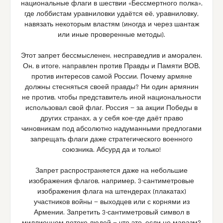
национальные флаги в шествии «Бессмертного полка»,
где лоббистам уравниловки удаётся её, уравниловку,
навязать некоторым властям (иногда и через шантаж
или иные проверенные методы).
Этот запрет бессмысленен, несправедлив и аморален.
Он, в итоге, направлен против Правды и Памяти ВОВ,
против интересов самой России. Почему армяне
должны стесняться своей правды? Ни один армянин
не против, чтобы представитель иной национальности
использовал свой флаг. Россия — за акции Победы в
других странах, а у себя кое-где даёт право
чиновникам под абсолютно надуманными предлогами
запрещать флаги даже стратегического военного
союзника. Абсурд да и только!
Запрет распространяется даже на небольшие
изображения флагов, например, 3-сантиметровые
изображения флага на штендерах (плакатах)
участников войны — выходцев или с корнями из
Армении. Запретить 3-сантиметровый символ в