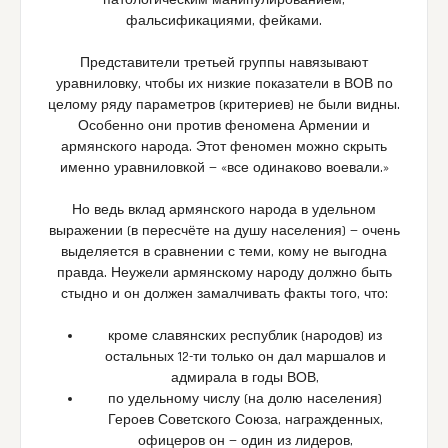
патологическим манипулированием,
фальсификациями, фейками.
Представители третьей группы навязывают
уравниловку, чтобы их низкие показатели в ВОВ по
целому ряду параметров (критериев) не были видны.
Особенно они против феномена Армении и
армянского народа. Этот феномен можно скрыть
именно уравниловкой — «все одинаково воевали.»
Но ведь вклад армянского народа в удельном
выражении (в пересчёте на душу населения) — очень
выделяется в сравнении с теми, кому не выгодна
правда. Неужели армянскому народу должно быть
стыдно и он должен замалчивать факты того, что:
кроме славянских республик (народов) из
остальных 12-ти только он дал маршалов и
адмирала в годы ВОВ,
по удельному числу (на долю населения)
Героев Советского Союза, награжденных,
офицеров он — один из лидеров,