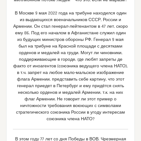
миллионном потоке людей — что это, если не маразм?
В Москве 9 мая 2022 года на трибуне находился один
из выдающихся военачальников СССР, России и
Армении. Он стал генерал-лейтенантом в 47 лет, скоро
ему 86. Под его началом в Афганистане служил один
из будущих министров обороны РФ. Генерал 9 мая
был на трибуне на Красной площади с десятками
орденов и медалей на груди. Могут ли чиновники,
поддерживающие в городе, где любят запреты де
факто от иноагентов (союзника ведущего члена НАТО),
в т.ч. запрет на любое мало-мальское изображение
флага Армении, представить себе картину, что этот
генерал приедет в Петербург и ему придётся снять
несколько орденов и медалей Армении, т.к. на них
флаг Армении. Не говорит ли этот пример о
ничтожности требования воюющих с символами
стратегического союзника России в угоду интересам
союзника члена НАТО?
В этом году 77 лет со дня Победы в ВОВ. Чрезмерная