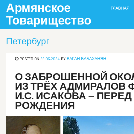
Skip
Армянское
ГЛАВНАЯ
to
content
Товарищество
Петербург
POSTED ON
26.06.2024
BY
ВАГАН БАБАХАНЯН
О ЗАБРОШЕННОЙ ОКОЛ
ИЗ ТРЁХ АДМИРАЛОВ 
И.С. ИСАКОВА — ПЕРЕД
РОЖДЕНИЯ