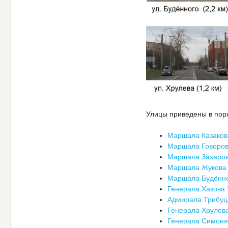
Улицы приведены в поря
Маршала Казакова
Маршала Говорова
Маршала Захарова
Маршала Жукова 
Маршала Будённог
Генерала Хазова 1
Адмирала Трибуца
Генерала Хрулева 
Генерала Симоняк