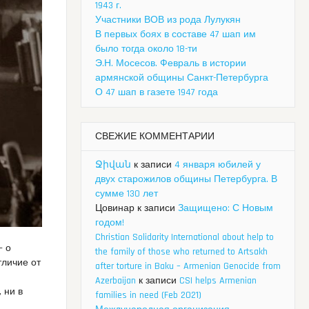
1943 г.
Участники ВОВ из рода Лулукян
В первых боях в составе 47 шап им
было тогда около 18-ти
Э.Н. Мосесов. Февраль в истории
армянской общины Санкт-Петербурга
О 47 шап в газете 1947 года
СВЕЖИЕ КОММЕНТАРИИ
Ջիվան
к записи
4 января юбилей у
двух старожилов общины Петербурга. В
сумме 130 лет
Цовинар
к записи
Защищено: С Новым
годом!
Christian Solidarity International about help to
— о
the family of those who returned to Artsakh
тличие от
after torture in Baku – Armenian Genocide from
Azerbaijan
к записи
CSI helps Armenian
 ни в
families in need (Feb 2021)