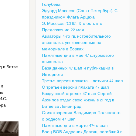
Голубева
Эдуард Мосесов (Санкт-Петербург). С
праздником Флага Арцаха!
Э. Мосесов (СПб). Кто есть кто
Предложение 22 мая
Авиаторы 4-го гв. истребительного
авиаполка, увековеченные на
мемориале в Борках
Памятные дни в мае 47 штурмового
авиаполка
д в Битве
База данных 47 шап и публикации в
Интернете
Третья версия плаката — летчики 47 шап
 в
О третьей версии плаката 47 шап
ею
Воздушный стрелок 47 шап Сергей
И.С.
Архипов отдал свою жизнь в 21 год в
ера
Битве за Ленинград
Стихотворения Владимира Полянского
о родном 47 шап
Памятные дни в марте 47-го шап
Боец ВОВ Андраник Давтян, погибший в