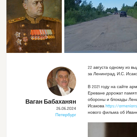
22 августа одному из в
за Ленинград, И.С. Исако
В 2021 году на сайте а
Ереване дорожат память
обороны и блокады Лени
Ваган Бабаханян
Исакова
https://armenians
26.06.2024
нового фильма об Иван
Петербург