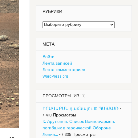
РУБРИКИ
Рубрики
МЕТА
Войти
Лента записей
Лента комментариев
WordPress.org
ПРОСМОТРЫ (ИЗ 10)
ԻՐԱՎԱԲԱՆ դառնալու 10 ՊԱՏՃԱՌ
-
7 418 Просмотры
К. Арутюнян. Список Воинов-армян,
погибших в героической Обороне
Ленин...
- 7 335 Просмотры