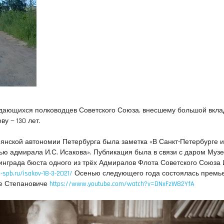
ыдающихся полководцев Советского Союза, внесшему большой вкла
ву — 130 лет.
рмянской автономии Петербурга была заметка «В Санкт-Петербурге и
ю адмирала И.С. Исакова». Публикация была в связи с даром Муз
нграда бюста одного из трёх Адмиралов Флота Советского Союза 
-spb.ru/isakov-18-3-2021/
Осенью следующего года состоялась премь
е Степановиче
https://www.youtube.com/watch?v=DNxFzW82YfA