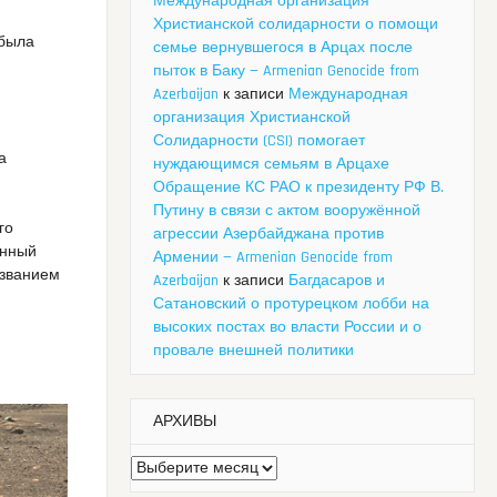
Международная организация
Христианской солидарности о помощи
 была
семье вернувшегося в Арцах после
пыток в Баку — Armenian Genocide from
Azerbaijan
к записи
Международная
организация Христианской
Солидарности (CSI) помогает
а
нуждающимся семьям в Арцахе
Обращение КС РАО к президенту РФ В.
Путину в связи с актом вооружённой
го
агрессии Азербайджана против
енный
Армении — Armenian Genocide from
азванием
Azerbaijan
к записи
Багдасаров и
Сатановский о протурецком лобби на
высоких постах во власти России и о
провале внешней политики
АРХИВЫ
Архивы