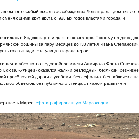
ть внесшего особый вклад в освобождение Ленинграда, десятки лет
 сменяющими друг друга с 1980-ых годов властями города, и
оявилась в Яндекс карте и даже в навигаторе. Поэтому на днях два
рмянской общины за пару месяцев до 130-летия Ивана Степанович
еть как выглядит эта улица в городе-герое.
ели нечто абсолютно недостойное имени Адмирала Флота Советско
о Союза. «Улицей» оказался жалкий безлюдный, безликий, безжизн
кой просёлочной дороги с ухабами, без асфальта, без табличек с н
их-либо объектов, без публичного стенда с планом развития и
верхность Марса,
сфотографированную Марсоходом