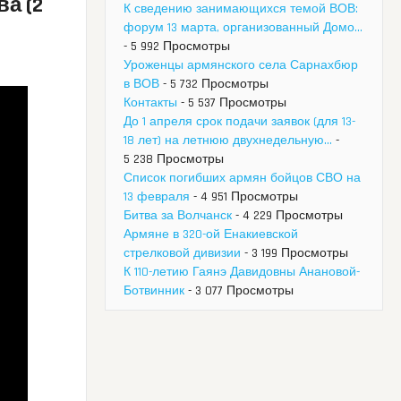
а (2
К сведению занимающихся темой ВОВ:
форум 13 марта, организованный Домо...
- 5 992 Просмотры
Уроженцы армянского села Сарнахбюр
в ВОВ
- 5 732 Просмотры
Контакты
- 5 537 Просмотры
До 1 апреля срок подачи заявок (для 13-
18 лет) на летнюю двухнедельную...
-
5 238 Просмотры
Список погибших армян бойцов СВО на
13 февраля
- 4 951 Просмотры
Битва за Волчанск
- 4 229 Просмотры
Армяне в 320-ой Енакиевской
стрелковой дивизии
- 3 199 Просмотры
К 110-летию Гаянэ Давидовны Анановой-
Ботвинник
- 3 077 Просмотры