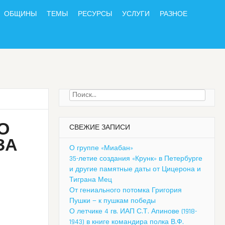
ОБЩИНЫ
ТЕМЫ
РЕСУРСЫ
УСЛУГИ
РАЗНОЕ
Найти:
О
СВЕЖИЕ ЗАПИСИ
ЗА
О группе «Миабан»
35-летие создания «Крунк» в Петербурге
и другие памятные даты от Цицерона и
Тиграна Мец
От гениального потомка Григория
Пушки — к пушкам победы
О летчике 4 гв. ИАП С.Т. Апинове (1918-
1943) в книге командира полка В.Ф.