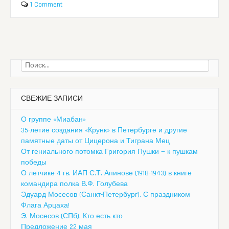
1 Comment
Найти:
СВЕЖИЕ ЗАПИСИ
О группе «Миабан»
35-летие создания «Крунк» в Петербурге и другие
памятные даты от Цицерона и Тиграна Мец
От гениального потомка Григория Пушки — к пушкам
победы
О летчике 4 гв. ИАП С.Т. Апинове (1918-1943) в книге
командира полка В.Ф. Голубева
Эдуард Мосесов (Санкт-Петербург). С праздником
Флага Арцаха!
Э. Мосесов (СПб). Кто есть кто
Предложение 22 мая