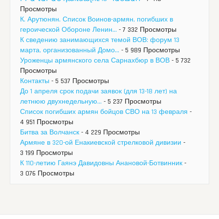
Просмотры
К. Арутюнян. Список Воинов-армян, погибших в
героической Обороне Ленин...
- 7 332 Просмотры
К сведению занимающихся темой ВОВ: форум 13
марта, организованный Домо...
- 5 989 Просмотры
Уроженцы армянского села Сарнахбюр в ВОВ
- 5 732
Просмотры
Контакты
- 5 537 Просмотры
До 1 апреля срок подачи заявок (для 13-18 лет) на
летнюю двухнедельную...
- 5 237 Просмотры
Список погибших армян бойцов СВО на 13 февраля
-
4 951 Просмотры
Битва за Волчанск
- 4 229 Просмотры
Армяне в 320-ой Енакиевской стрелковой дивизии
-
3 199 Просмотры
К 110-летию Гаянэ Давидовны Анановой-Ботвинник
-
3 076 Просмотры