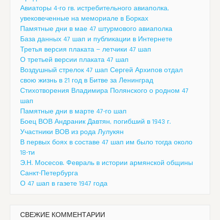
Авиаторы 4-го гв. истребительного авиаполка,
увековеченные на мемориале в Борках
Памятные дни в мае 47 штурмового авиаполка
База данных 47 шап и публикации в Интернете
Третья версия плаката — летчики 47 шап
О третьей версии плаката 47 шап
Воздушный стрелок 47 шап Сергей Архипов отдал
свою жизнь в 21 год в Битве за Ленинград
Стихотворения Владимира Полянского о родном 47
шап
Памятные дни в марте 47-го шап
Боец ВОВ Андраник Давтян, погибший в 1943 г.
Участники ВОВ из рода Лулукян
В первых боях в составе 47 шап им было тогда около
18-ти
Э.Н. Мосесов. Февраль в истории армянской общины
Санкт-Петербурга
О 47 шап в газете 1947 года
СВЕЖИЕ КОММЕНТАРИИ