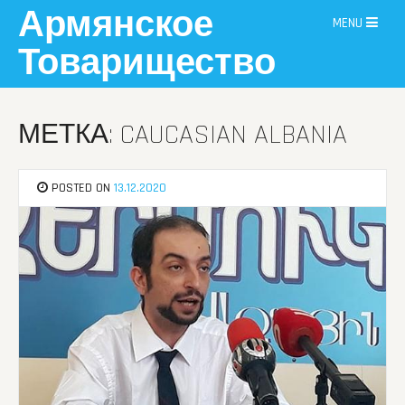
Skip
Армянское
MENU
to
content
Товарищество
МЕТКА: CAUCASIAN ALBANIA
POSTED ON
13.12.2020