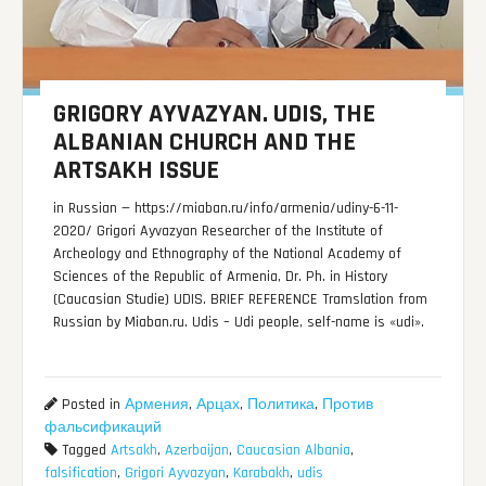
GRIGORY AYVAZYAN. UDIS, THE
ALBANIAN CHURCH AND THE
ARTSAKH ISSUE
in Russian — https://miaban.ru/info/armenia/udiny-6-11-
2020/ Grigori Ayvazyan Researcher of the Institute of
Archeology and Ethnography of the National Academy of
Sciences of the Republic of Armenia, Dr. Ph. in History
(Caucasian Studie) UDIS. BRIEF REFERENCE Tramslation from
Russian by Miaban.ru. Udis – Udi people, self-name is «udi».
Posted in
Армения
,
Арцах
,
Политика
,
Против
фальсификаций
Tagged
Artsakh
,
Azerbaijan
,
Caucasian Albania
,
falsification
,
Grigori Ayvazyan
,
Karabakh
,
udis