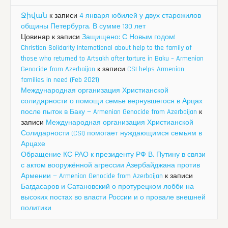
Ջիվան
к записи
4 января юбилей у двух старожилов
общины Петербурга. В сумме 130 лет
Цовинар
к записи
Защищено: С Новым годом!
Christian Solidarity International about help to the family of
those who returned to Artsakh after torture in Baku – Armenian
Genocide from Azerbaijan
к записи
CSI helps Armenian
families in need (Feb 2021)
Международная организация Христианской
солидарности о помощи семье вернувшегося в Арцах
после пыток в Баку — Armenian Genocide from Azerbaijan
к
записи
Международная организация Христианской
Солидарности (CSI) помогает нуждающимся семьям в
Арцахе
Обращение КС РАО к президенту РФ В. Путину в связи
с актом вооружённой агрессии Азербайджана против
Армении — Armenian Genocide from Azerbaijan
к записи
Багдасаров и Сатановский о протурецком лобби на
высоких постах во власти России и о провале внешней
политики