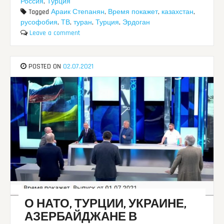
Россия
,
Турция
Tagged
Араик Степанян
,
Время покажет
,
казахстан
,
русофобия
,
ТВ
,
туран
,
Турция
,
Эрдоган
Leave a comment
POSTED ON
02.07.2021
О НАТО, ТУРЦИИ, УКРАИНЕ,
АЗЕРБАЙДЖАНЕ В