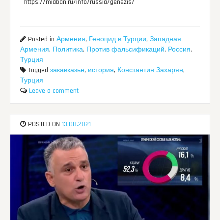
https://miaban.ru/info/russia/genezis/
Posted in
Армения
,
Геноцид в Турции
,
Западная
Армения
,
Политика
,
Против фальсификаций
,
Россия
,
Турция
Tagged
закавказье
,
история
,
Константин Захарян
,
Турция
Leave a comment
POSTED ON
13.08.2021