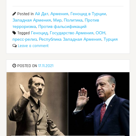
Posted in
Ай Дат
,
Армения
,
Геноцид в Турции
,
Западная Армения
,
Мир
,
Политика
,
Против
терроризма
,
Против фальсификаций
Tagged
Геноцид
,
Государство Армения
,
ООН
,
пресс-релиз
,
Республика Западная Армения
,
Турция
Leave a comment
POSTED ON
17.11.2021