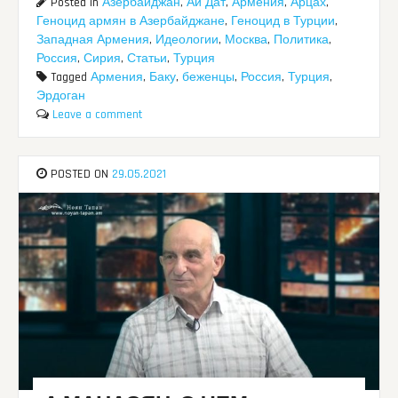
Posted in
Азербайджан
,
Ай Дат
,
Армения
,
Арцах
,
Геноцид армян в Азербайджане
,
Геноцид в Турции
,
Западная Армения
,
Идеологии
,
Москва
,
Политика
,
Россия
,
Сирия
,
Статьи
,
Турция
Tagged
Армения
,
Баку
,
беженцы
,
Россия
,
Турция
,
Эрдоган
Leave a comment
POSTED ON
29.05.2021