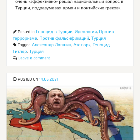
очень «эффективно» решал национальный вопрос в
Турции, подразумевая армян и понтийских греков».
Posted in
Геноцид в Турции
,
Идеологии
,
Против
терроризма
,
Против фальсификаций
,
Турция
Tagged
Александр Лапшин
,
Ататюрк
,
Геноцид
,
Гитлер
,
Турция
Leave a comment
POSTED ON
14.06.2021