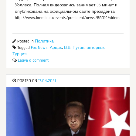
Уоллеса. Полная видеозапись занимает 35 минут и
опубликована на официальном сайте президента
http://www.kremlin.ru/events/president/news/58019/videos
Posted in
Политика
Tagged
Fox News
,
Арцах
,
В.В. Путин
,
интервью
,
Турция
Leave a comment
POSTED ON
17.04.2021