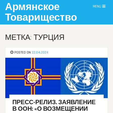
Skip
Армянское
MENU
to
content
Товарищество
МЕТКА: ТУРЦИЯ
POSTED ON
22.04.2024
ПРЕСС-РЕЛИЗ. ЗАЯВЛЕНИЕ
В ООН: «О ВОЗМЕЩЕНИИ