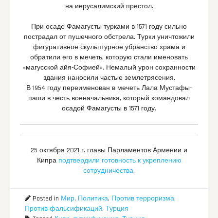
на иерусалимский престол.
При осаде Фамагусты турками в 1571 году сильно
пострадал от пушечного обстрела. Турки уничтожили
фигуративное скульптурное убранство храма и
обратили его в мечеть, которую стали именовать
«магусской айя-Софией». Немалый урон сохранности
здания наносили частые землетрясения.
В 1954 году переименован в мечеть Лала Мустафы-
паши в честь военачальника, который командовал
осадой Фамагусты в 1571 году.
25 октября 2021 г. главы Парламентов Армении и
Кипра
подтвердили готовность к укреплению
сотрудничества
.
Posted in
Мир
,
Политика
,
Против терроризма
,
Против фальсификаций
,
Турция