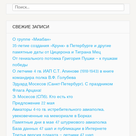
Найти:
СВЕЖИЕ ЗАПИСИ
О группе «Миабан»
35-летие создания «Крунк» в Петербурге и другие
памятные даты от Цицерона и Тиграна Мец
От гениального потомка Григория Пушки — к пушкам
победы
О летчике 4 гв. ИАП С.Т. Апинове (1918-1943) в книге
командира полка В.Ф. Голубева
Эдуард Мосесов (Санкт-Петербург). С праздником
Флага Арцаха!
Э. Мосесов (СПб). Кто есть кто
Предложение 22 мая
Авиаторы 4-го гв. истребительного авиаполка,
увековеченные на мемориале в Борках
Памятные дни в мае 47 штурмового авиаполка
База данных 47 шап и публикации в Интернете
Третья версия плаката — летчики 47 шап