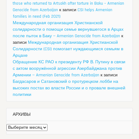
those who returned to Artsakh after torture in Baku – Armenian
Genocide from Azerbaijan
к записи
CSI helps Armenian
families in need (Feb 2021)
Международная организация Христианской
солидарности о помощи семье вернувшегося в Арцах
после пыток в Баку — Armenian Genocide from Azerbaijan
к
записи
Международная организация Христианской
Солидарности (CSI) помогает нуждающимся семьям в
Арцахе
Обращение КС РАО к президенту РФ В. Путину в связи
с актом вооружённой агрессии Азербайджана против
Армении — Armenian Genocide from Azerbaijan
к записи
Багдасаров и Сатановский о протурецком лобби на
высоких постах во власти России и о провале внешней
политики
АРХИВЫ
Архивы