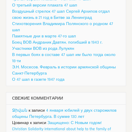
О третьей версии плаката 47 шап
Воздушный стрелок 47 шап Сергей Архипов отдал
свою жизнь в 21 год в Битве за Ленинград
Стихотворения Владимира Полянского о родном 47
шап
Памятные дни в марте 47-го шап
Боец ВОВ Андраник Давтян, погибший в 1943 г.
Участники ВОВ из рода Лулукян
В первых боях в составе 47 шап им было тогда около
18-ти
Э.Н. Мосесов. Февраль в истории армянской общины
Санкт-Петербурга
О 47 шап в газете 1947 года
СВЕЖИЕ КОММЕНТАРИИ
Ջիվան
к записи
4 января юбилей у двух старожилов
общины Петербурга. В сумме 130 лет
Цовинар
к записи
Защищено: С Новым годом!
Christian Solidarity International about help to the family of