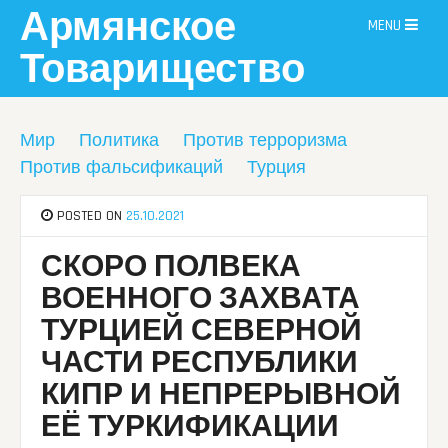
Skip
Армянское
MENU
to
content
Товарищество
Мир
Политика
Против терроризма
Против фальсификаций
Турция
POSTED ON
25.10.2021
СКОРО ПОЛВЕКА
ВОЕННОГО ЗАХВАТА
ТУРЦИЕЙ СЕВЕРНОЙ
ЧАСТИ РЕСПУБЛИКИ
КИПР И НЕПРЕРЫВНОЙ
ЕЁ ТУРКИФИКАЦИИ