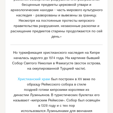
бесценные предметы церковной утвари и
археологические находки – часть мирового культурного
наследия – разворованы и вывезены за границу.
Несмотря на постоянные протесты кипрского
правительства разрушения, незаконные раскопки и
расхищение предметов старины продолжаются по сей
день.»
Но туркификация христианского наследия на Кипре
началась задолго до 1974 года. На картинке бывший
Собор Святого Николая в Фамагусте (восток острова,
на оккупированной Турцией части).
Христианский храм
был построен в XIV веке по
образцу Реймсского собора в стиле
поздней готики кипрскими королями из
династии Лузиньянов. В туристических буклетах его
называют «кипрским Реймсом». Собор был освящён
в 1328 году и с тех пор
использовался Лузиньянами для венчания