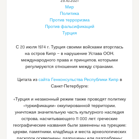
25.10.2021
Мир
Политика
Против терроризма
Против фальсификаций
Турция
С 20 июля 1974 г. Турция своими войсками вторглась
на остров Кипр — в нарушение Устава ООН,
международного права и принципов, которыми
регулируются отношения между странами.
Цитата из
сайта Генконсульства Республики Кипр
в
Санкт-Петербурге:
«Турция и незаконный режим также проводят политику
«туркификации» оккупированной территории,
уничтожая значительную часть культурного наследия
острова, насчитывающего 11 000 лет: греческие
географические названия были заменены на турецкие;
церкви, памятники, кладбища и места археологических
раскопок осквернены, разрушены или разграблены;