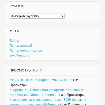
РУБРИКИ
Рубрики
МЕТА
Войти
Лента записей
Лента комментариев
WordPress.org
ПРОСМОТРЫ (ИЗ 10)
ԻՐԱՎԱԲԱՆ դառնալու 10 ՊԱՏՃԱՌ
- 7 422
Просмотры
К. Арутюнян. Список Воинов-армян, погибших в
героической Обороне Ленин...
- 7 337 Просмотры
К сведению занимающихся темой ВОВ: форум 13
марта, организованный Домо...
- 5 997 Просмотры