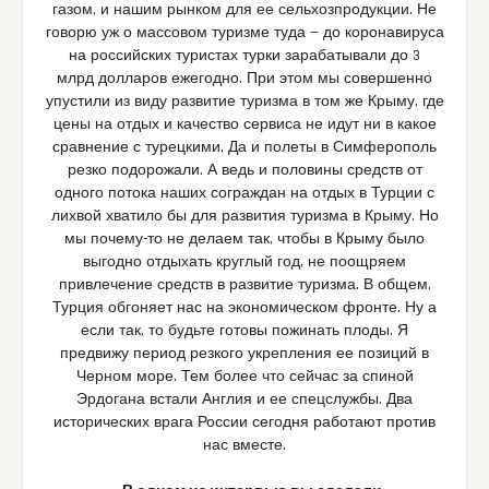
газом, и нашим рынком для ее сельхозпродукции. Не
говорю уж о массовом туризме туда — до коронавируса
на российских туристах турки зарабатывали до 3
млрд долларов ежегодно. При этом мы совершенно
упустили из виду развитие туризма в том же Крыму, где
цены на отдых и качество сервиса не идут ни в какое
сравнение с турецкими. Да и полеты в Симферополь
резко подорожали. А ведь и половины средств от
одного потока наших сограждан на отдых в Турции с
лихвой хватило бы для развития туризма в Крыму. Но
мы почему-то не делаем так, чтобы в Крыму было
выгодно отдыхать круглый год, не поощряем
привлечение средств в развитие туризма. В общем,
Турция обгоняет нас на экономическом фронте. Ну а
если так, то будьте готовы пожинать плоды. Я
предвижу период резкого укрепления ее позиций в
Черном море. Тем более что сейчас за спиной
Эрдогана встали Англия и ее спецслужбы. Два
исторических врага России сегодня работают против
нас вместе.