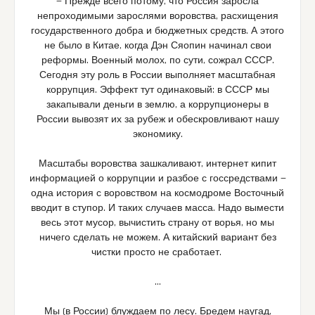
— Прежде всего потому, что Россия заросла
непроходимыми зарослями воровства, расхищения
государственного добра и бюджетных средств. А этого
не было в Китае, когда Дэн Сяопин начинал свои
реформы. Военный молох, по сути, сожрал СССР.
Сегодня эту роль в России выполняет масштабная
коррупция. Эффект тут одинаковый: в СССР мы
закапывали деньги в землю, а коррупционеры в
России вывозят их за рубеж и обескровливают нашу
экономику.
Масштабы воровства зашкаливают, интернет кипит
информацией о коррупции и разбое с госсредствами —
одна история с воровством на космодроме Восточный
вводит в ступор. И таких случаев масса. Надо вымести
весь этот мусор, вычистить страну от ворья, но мы
ничего сделать не можем. А китайский вариант без
чистки просто не сработает.
…
Мы (в России) блуждаем по лесу. Бредем наугад,