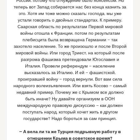
России, потому что отчуждение было нонсенсом. Но
теперь вот Запад собирается нас без конца казнить за
это. Хотя им тоже можно сказать: господа, мы уже
устали говорить о двойных стандартах. К примеру,
Саарская область по результатам Первой мировой
войны отошла к Франции, потом по результатам
плебисцита была возвращена Германии — так
захотело население. То же произошло и после Второй
мировой войны. Или город Триест, на который после
разгрома фашизма претендовали Югославия и
Италия. Провели референдум — население
высказалось за Италию. И ей — фашистской,
проигравшей войну — город вернули. Вот вам сила
народного волеизъявления. Или взять Косово — самый
недавний пример. Почему же с Крымом все должно
быть иначе? Ну давайте организуем в ООН
международную правовую дискуссию — как должен
поступать народ, который хочет жить в другом
государстве? Надо бороться за сам принцип.
— А вела ли та же Турция подрывную работу в
отношении Крыма в советское время?