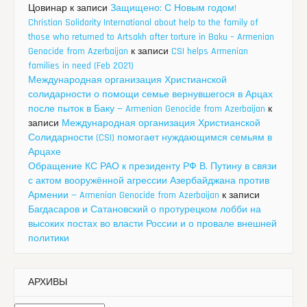
Цовинар
к записи
Защищено: С Новым годом!
Christian Solidarity International about help to the family of
those who returned to Artsakh after torture in Baku – Armenian
Genocide from Azerbaijan
к записи
CSI helps Armenian
families in need (Feb 2021)
Международная организация Христианской
солидарности о помощи семье вернувшегося в Арцах
после пыток в Баку — Armenian Genocide from Azerbaijan
к
записи
Международная организация Христианской
Солидарности (CSI) помогает нуждающимся семьям в
Арцахе
Обращение КС РАО к президенту РФ В. Путину в связи
с актом вооружённой агрессии Азербайджана против
Армении — Armenian Genocide from Azerbaijan
к записи
Багдасаров и Сатановский о протурецком лобби на
высоких постах во власти России и о провале внешней
политики
АРХИВЫ