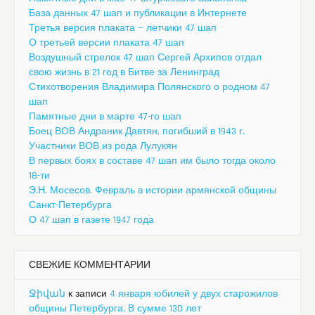
База данных 47 шап и публикации в Интернете
Третья версия плаката — летчики 47 шап
О третьей версии плаката 47 шап
Воздушный стрелок 47 шап Сергей Архипов отдал
свою жизнь в 21 год в Битве за Ленинград
Стихотворения Владимира Полянского о родном 47
шап
Памятные дни в марте 47-го шап
Боец ВОВ Андраник Давтян, погибший в 1943 г.
Участники ВОВ из рода Лулукян
В первых боях в составе 47 шап им было тогда около
18-ти
Э.Н. Мосесов. Февраль в истории армянской общины
Санкт-Петербурга
О 47 шап в газете 1947 года
СВЕЖИЕ КОММЕНТАРИИ
Ջիվան
к записи
4 января юбилей у двух старожилов
общины Петербурга. В сумме 130 лет