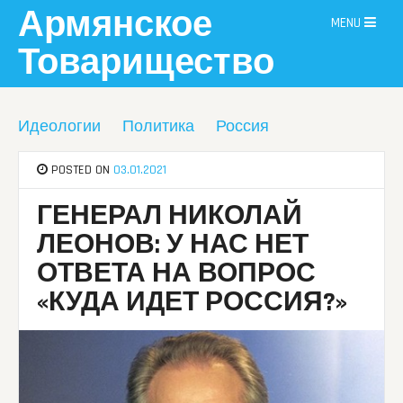
Skip
Армянское
MENU
to
content
Товарищество
Идеологии
Политика
Россия
POSTED ON
03.01.2021
ГЕНЕРАЛ НИКОЛАЙ
ЛЕОНОВ: У НАС НЕТ
ОТВЕТА НА ВОПРОС
«КУДА ИДЕТ РОССИЯ?»