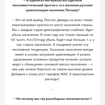
— В одном из интервью вы сделали
пессимистический прогноз, что великая русская
цивилизация окончена. Почему?
— Это не мой вывод. Росстат дважды на моих глазах
пересматривал прогноз по росту населения страны.
Мы с каждым годом демографически слабеем. Идет
убыль населения. В этом году нас станет меньше на
130 тысяч. А в 2021году убыль будет еще больше, т. к. у
нас старое население. И пандемия усилит эту
негативную тенденцию. Усыхание населения всегда
лежит в основе затухания цивилизации. А резкое
удорожание основных продуктов питания, которое
ведет к обнищанию основной массы населения, — с
чем уже начали бороться на самом высоком уровне.
Добавьте к этому рост тарифов ЖКХ. А транспортные
расходы?
…
— Но почему мы так разобщены экономически ?