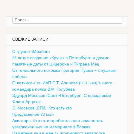
Найти:
СВЕЖИЕ ЗАПИСИ
О группе «Миабан»
35-летие создания «Крунк» в Петербурге и другие
памятные даты от Цицерона и Тиграна Мец
От гениального потомка Григория Пушки — к пушкам
победы
О летчике 4 гв. ИАП С.Т. Апинове (1918-1943) в книге
командира полка В.Ф. Голубева
Эдуард Мосесов (Санкт-Петербург). С праздником
Флага Арцаха!
Э. Мосесов (СПб). Кто есть кто
Предложение 22 мая
Авиаторы 4-го гв. истребительного авиаполка,
увековеченные на мемориале в Борках
Памятные дни в мае 47 штурмового авиаполка