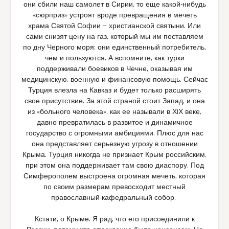
они сбили наш самолет в Сирии, то еще какой-нибудь
«сюрприз» устроят вроде превращения в мечеть
храма Святой Софии — христианской святыни. Или
сами снизят цену на газ, который мы им поставляем
по дну Черного моря: они единственный потребитель,
чем и пользуются. А вспомните, как турки
поддерживали боевиков в Чечне, оказывая им
медицинскую, военную и финансовую помощь. Сейчас
Турция влезла на Кавказ и будет только расширять
свое присутствие. За этой страной стоит Запад, и она
из «больного человека», как ее называли в ХIХ веке,
давно превратилась в развитое и динамичное
государство с огромными амбициями. Плюс для нас
она представляет серьезную угрозу в отношении
Крыма. Турция никогда не признает Крым российским,
при этом она поддерживает там свою диаспору. Под
Симферополем выстроена огромная мечеть, которая
по своим размерам превосходит местный
православный кафедральный собор.
Кстати, о Крыме. Я рад, что его присоединили к