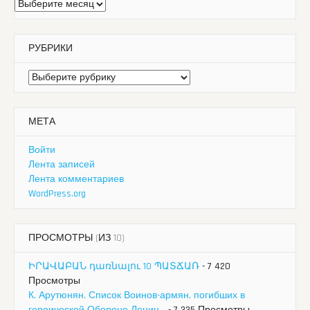
Архивы
РУБРИКИ
Рубрики
МЕТА
Войти
Лента записей
Лента комментариев
WordPress.org
ПРОСМОТРЫ (ИЗ 10)
ԻՐԱՎԱԲԱՆ դառնալու 10 ՊԱՏՃԱՌ
- 7 420
Просмотры
К. Арутюнян. Список Воинов-армян, погибших в
героической Обороне Ленин...
- 7 335 Просмотры