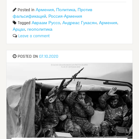
Posted in
Армения
,
Политика
,
Против
фальсификаций
,
Россия-Армения
Tagged
Авраам Руссо
,
Андреас Гукасян
,
Армения
,
Арцах
,
геополитика
Leave a comment
POSTED ON
07.10.2020