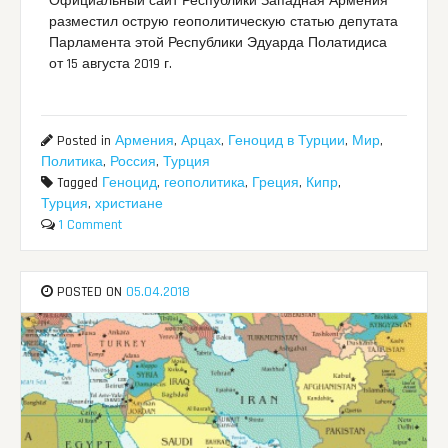
Официальный сайт Республики Западная Армения
разместил острую геополитическую статью депутата
Парламента этой Республики Эдуарда Полатидиса
от 15 августа 2019 г.
Posted in
Армения
,
Арцах
,
Геноцид в Турции
,
Мир
,
Политика
,
Россия
,
Турция
Tagged
Геноцид
,
геополитика
,
Греция
,
Кипр
,
Турция
,
христиане
1 Comment
POSTED ON
05.04.2018