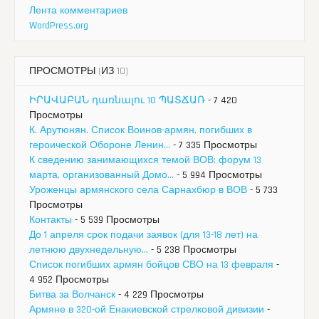
Лента комментариев
WordPress.org
ПРОСМОТРЫ (ИЗ 10)
ԻՐԱՎԱԲԱՆ դառնալու 10 ՊԱՏՃԱՌ
- 7 420
Просмотры
К. Арутюнян. Список Воинов-армян, погибших в
героической Обороне Ленин...
- 7 335 Просмотры
К сведению занимающихся темой ВОВ: форум 13
марта, организованный Домо...
- 5 994 Просмотры
Уроженцы армянского села Сарнахбюр в ВОВ
- 5 733
Просмотры
Контакты
- 5 539 Просмотры
До 1 апреля срок подачи заявок (для 13-18 лет) на
летнюю двухнедельную...
- 5 238 Просмотры
Список погибших армян бойцов СВО на 13 февраля
-
4 952 Просмотры
Битва за Волчанск
- 4 229 Просмотры
Армяне в 320-ой Енакиевской стрелковой дивизии
-