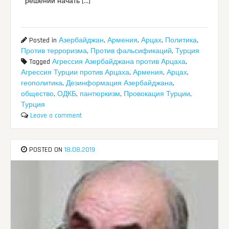
решении начать […]
Posted in
Азербайджан
,
Армения
,
Арцах
,
Политика
,
Против терроризма
,
Против фальсификаций
,
Турция
Tagged
Агрессия Азербайджана против Арцаха
,
Агрессия Турции против Арцаха
,
Армения
,
Арцах
,
геополитика
,
Дезинформация Азербайджана
,
общество
,
ОДКБ
,
пантюркизм
,
Провокация Турции
,
Турция
Leave a comment
POSTED ON
18.08.2019