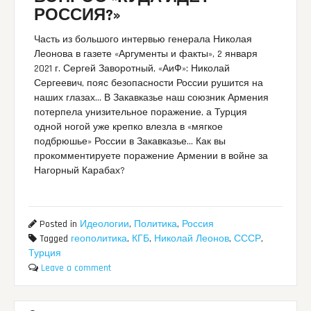
РОССИЯ?»
Часть из большого интервью генерала Николая
Леонова в газете «Аргументы и факты», 2 января
2021 г. Сергей Заворотный, «АиФ»: Николай
Сергеевич, пояс безопасности России рушится на
наших глазах… В Закавказье наш союзник Армения
потерпела унизительное поражение, а Турция
одной ногой уже крепко влезла в «мягкое
подбрюшье» России в Закавказье… Как вы
прокомментируете поражение Армении в войне за
Нагорный Карабах?
Posted in
Идеологии
,
Политика
,
Россия
Tagged
геополитика
,
КГБ
,
Николай Леонов
,
СССР
,
Турция
Leave a comment