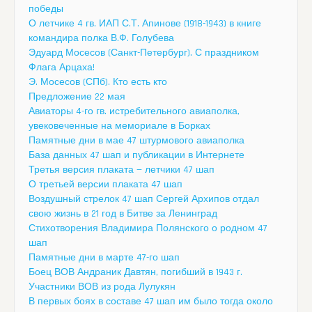
победы
О летчике 4 гв. ИАП С.Т. Апинове (1918-1943) в книге
командира полка В.Ф. Голубева
Эдуард Мосесов (Санкт-Петербург). С праздником
Флага Арцаха!
Э. Мосесов (СПб). Кто есть кто
Предложение 22 мая
Авиаторы 4-го гв. истребительного авиаполка,
увековеченные на мемориале в Борках
Памятные дни в мае 47 штурмового авиаполка
База данных 47 шап и публикации в Интернете
Третья версия плаката — летчики 47 шап
О третьей версии плаката 47 шап
Воздушный стрелок 47 шап Сергей Архипов отдал
свою жизнь в 21 год в Битве за Ленинград
Стихотворения Владимира Полянского о родном 47
шап
Памятные дни в марте 47-го шап
Боец ВОВ Андраник Давтян, погибший в 1943 г.
Участники ВОВ из рода Лулукян
В первых боях в составе 47 шап им было тогда около