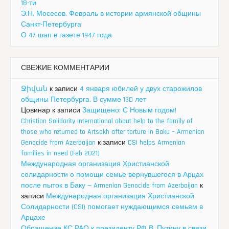
18-ти
Э.Н. Мосесов. Февраль в истории армянской общины
Санкт-Петербурга
О 47 шап в газете 1947 года
СВЕЖИЕ КОММЕНТАРИИ
Ջիվան
к записи
4 января юбилей у двух старожилов
общины Петербурга. В сумме 130 лет
Цовинар
к записи
Защищено: С Новым годом!
Christian Solidarity International about help to the family of
those who returned to Artsakh after torture in Baku – Armenian
Genocide from Azerbaijan
к записи
CSI helps Armenian
families in need (Feb 2021)
Международная организация Христианской
солидарности о помощи семье вернувшегося в Арцах
после пыток в Баку — Armenian Genocide from Azerbaijan
к
записи
Международная организация Христианской
Солидарности (CSI) помогает нуждающимся семьям в
Арцахе
Обращение КС РАО к президенту РФ В. Путину в связи