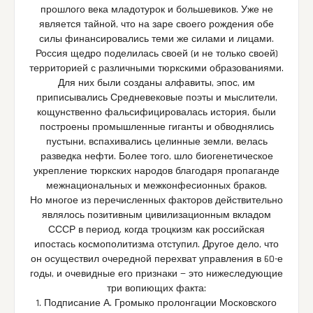
прошлого века младотурок и большевиков. Уже не
является тайной, что на заре своего рождения обе
силы финансировались теми же силами и лицами.
Россия щедро поделилась своей (и не только своей)
территорией с различными тюркскими образованиями.
Для них были созданы алфавиты, эпос, им
приписывались Средневековые поэты и мыслители,
кощунственно фальсифицировалась история, были
построены промышленные гиганты и обводнялись
пустыни, вспахивались целинные земли, велась
разведка нефти. Более того, шло биогенетическое
укрепление тюркских народов благодаря пропаганде
межнациональных и межконфесионных браков.
Но многое из перечисленных факторов действительно
являлось позитивным цивилизационным вкладом
СССР в период, когда троцкизм как российская
ипостась космополитизма отступил. Другое дело, что
он осуществил очередной перехват управления в 60-е
годы, и очевидные его признаки — это нижеследующие
три вопиющих факта:
1. Подписание А. Громыко пролонгации Московского