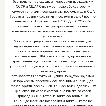
был поделен между двумя мировыми державами —
СССР и США? Ответ — согласие обеих сторон —
кажется поначалу неожиданным, поскольку для США
Греция и Турция – союзники, и состоят в одной военно-
политической организации НАТО. Для СССР обе
страны – равностоящие противники с иными
политическими, экономическими и идеологическими
установками.
Между тем, Греция как символ античной культуры,
одухотворенный православием и иррациональным
менталитетом евразийства, не могла не стать
мишенью для США, заметно деградировавших в
нравственно-идеологической своей сущности после
убийства Кеннеди и резкого усиления космополитов во
власти государства.
Что касается Республики Турция, то будучи крупным
историческим преступником, повинным в Геноциде
греков, армян, ассирийцев (т.е. носителей древнейших
цивилизаций человечества), она близка по своей
природе к США, которые также состоялись на
Геноциде местного населения и также никогда не