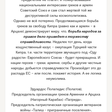
предателям не платит, и пожертвовавший
национальными интересами греков и армян
Советский Союз и сам стал жертвой той же
деструктивной силы космополитизма.
Однако не всё потеряно. Продолжающаяся борьба
греков за свободу Кипра (равно как и армян — в
Арцахе) демонстрирует миру, что,
борьба народов за
правое дело приведет к торжеству
справедливости
. Недалек тот день, когда
кощунственный казус — оккупация Турцией части
Кипра, т.е. части территории звучащего под «Оду
радости» Европейского Союза – будет прекращена. И
нации героев — греки, армяне, сербы и другие честные
народы, добьются справедливости. Произойдет это до
распада ЕС — или после, покажет история. А ее логика
неумолима.
Эдуардос Полатидис (Полатов),
Председатель организации греков Армении и Арцаха
(Нагорный Карабах) «Патрида»,
Председатель патриотическая организация ветеранов
войны «Талиш – приграничные поселения»,