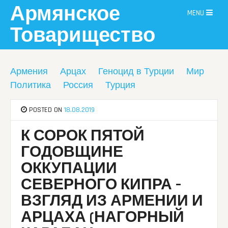
Skip
Армянское
MENU
to
content
Товарищество
Армения
Арцах
Геноцид в Турции
Мир
Политика
Россия
Турция
POSTED ON
18.08.2019
К СОРОК ПЯТОЙ
ГОДОВЩИНЕ
ОККУПАЦИИ
СЕВЕРНОГО КИПРА –
ВЗГЛЯД ИЗ АРМЕНИИ И
АРЦАХА (НАГОРНЫЙ