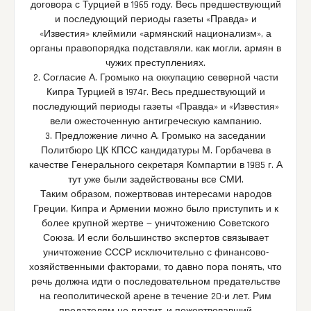
договора с Турцией в 1965 году. Весь предшествующий
и последующий периоды газеты «Правда» и
«Известия» клеймили «армянский национализм», а
органы правопорядка подставляли, как могли, армян в
чужих преступлениях.
2. Согласие А. Громыко на оккупацию северной части
Кипра Турцией в 1974г. Весь предшествующий и
последующий периоды газеты «Правда» и «Известия»
вели ожесточенную антигреческую кампанию.
3. Предложение лично А. Громыко на заседании
Политбюро ЦК КПСС кандидатуры М. Горбачева в
качестве Генерального секретаря Компартии в 1985 г. А
тут уже были задействованы все СМИ.
Таким образом, пожертвовав интересами народов
Греции, Кипра и Армении можно было приступить и к
более крупной жертве — уничтожению Советского
Союза. И если большинство экспертов связывает
уничтожение СССР исключительно с финансово-
хозяйственными факторами, то давно пора понять, что
речь должна идти о последовательном предательстве
на геополитической арене в течение 20-и лет. Рим