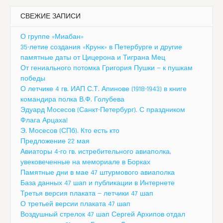
СВЕЖИЕ ЗАПИСИ
О группе «Миабан»
35-летие создания «Крунк» в Петербурге и другие
памятные даты от Цицерона и Тиграна Мец
От гениального потомка Григория Пушки — к пушкам
победы
О летчике 4 гв. ИАП С.Т. Апинове (1918-1943) в книге
командира полка В.Ф. Голубева
Эдуард Мосесов (Санкт-Петербург). С праздником
Флага Арцаха!
Э. Мосесов (СПб). Кто есть кто
Предложение 22 мая
Авиаторы 4-го гв. истребительного авиаполка,
увековеченные на мемориале в Борках
Памятные дни в мае 47 штурмового авиаполка
База данных 47 шап и публикации в Интернете
Третья версия плаката — летчики 47 шап
О третьей версии плаката 47 шап
Воздушный стрелок 47 шап Сергей Архипов отдал