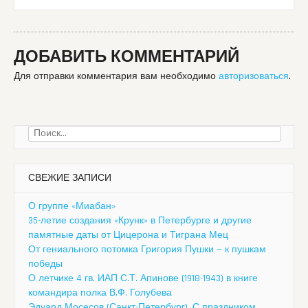
ДОБАВИТЬ КОММЕНТАРИЙ
Для отправки комментария вам необходимо
авторизоваться
.
Найти:
СВЕЖИЕ ЗАПИСИ
О группе «Миабан»
35-летие создания «Крунк» в Петербурге и другие
памятные даты от Цицерона и Тиграна Мец
От гениального потомка Григория Пушки — к пушкам
победы
О летчике 4 гв. ИАП С.Т. Апинове (1918-1943) в книге
командира полка В.Ф. Голубева
Эдуард Мосесов (Санкт-Петербург). С праздником