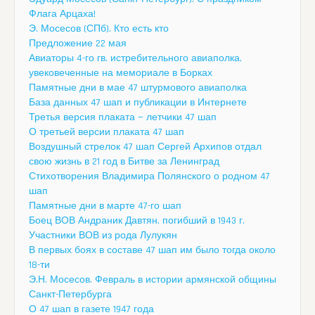
Флага Арцаха!
Э. Мосесов (СПб). Кто есть кто
Предложение 22 мая
Авиаторы 4-го гв. истребительного авиаполка,
увековеченные на мемориале в Борках
Памятные дни в мае 47 штурмового авиаполка
База данных 47 шап и публикации в Интернете
Третья версия плаката — летчики 47 шап
О третьей версии плаката 47 шап
Воздушный стрелок 47 шап Сергей Архипов отдал
свою жизнь в 21 год в Битве за Ленинград
Стихотворения Владимира Полянского о родном 47
шап
Памятные дни в марте 47-го шап
Боец ВОВ Андраник Давтян, погибший в 1943 г.
Участники ВОВ из рода Лулукян
В первых боях в составе 47 шап им было тогда около
18-ти
Э.Н. Мосесов. Февраль в истории армянской общины
Санкт-Петербурга
О 47 шап в газете 1947 года