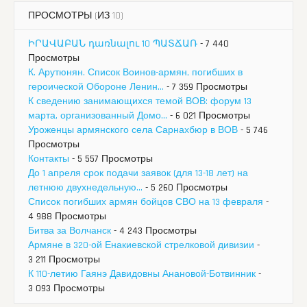
ПРОСМОТРЫ (ИЗ 10)
ԻՐԱՎԱԲԱՆ դառնալու 10 ՊԱՏՃԱՌ
- 7 440
Просмотры
К. Арутюнян. Список Воинов-армян, погибших в
героической Обороне Ленин...
- 7 359 Просмотры
К сведению занимающихся темой ВОВ: форум 13
марта, организованный Домо...
- 6 021 Просмотры
Уроженцы армянского села Сарнахбюр в ВОВ
- 5 746
Просмотры
Контакты
- 5 557 Просмотры
До 1 апреля срок подачи заявок (для 13-18 лет) на
летнюю двухнедельную...
- 5 260 Просмотры
Список погибших армян бойцов СВО на 13 февраля
-
4 988 Просмотры
Битва за Волчанск
- 4 243 Просмотры
Армяне в 320-ой Енакиевской стрелковой дивизии
-
3 211 Просмотры
К 110-летию Гаянэ Давидовны Анановой-Ботвинник
-
3 093 Просмотры