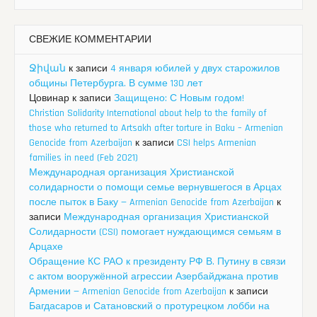
СВЕЖИЕ КОММЕНТАРИИ
Ջիվան
к записи
4 января юбилей у двух старожилов
общины Петербурга. В сумме 130 лет
Цовинар
к записи
Защищено: С Новым годом!
Christian Solidarity International about help to the family of
those who returned to Artsakh after torture in Baku – Armenian
Genocide from Azerbaijan
к записи
CSI helps Armenian
families in need (Feb 2021)
Международная организация Христианской
солидарности о помощи семье вернувшегося в Арцах
после пыток в Баку — Armenian Genocide from Azerbaijan
к
записи
Международная организация Христианской
Солидарности (CSI) помогает нуждающимся семьям в
Арцахе
Обращение КС РАО к президенту РФ В. Путину в связи
с актом вооружённой агрессии Азербайджана против
Армении — Armenian Genocide from Azerbaijan
к записи
Багдасаров и Сатановский о протурецком лобби на