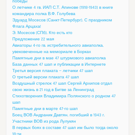
победы
О летчике 4 гв. ИАП С.Т. Апинове (1918-1943) в книге
командира полка В.Ф. Голубева
Эдуард Мосесов (Санкт-Петербург). С праздником
Флага Арцаха!
Э. Мосесов (СПб). Кто есть кто
Предложение 22 мая
Авиаторы 4-го гв. истребительного авиаполка,
увековеченные на мемориале в Борках
Памятные дни в мае 47 штурмового авиаполка
База данных 47 шап и публикации в Интернете
Третья версия плаката — летчики 47 шап
О третьей версии плаката 47 шап
Воздушный стрелок 47 шап Сергей Архипов отдал
свою жизнь в 21 год в Битве за Ленинград
Стихотворения Владимира Полянского о родном 47
шап
Памятные дни в марте 47-го шап
Боец ВОВ Андраник Давтян, погибший в 1943 г.
Участники ВОВ из рода Лулукян
В первых боях в составе 47 шап им было тогда около
18-ти