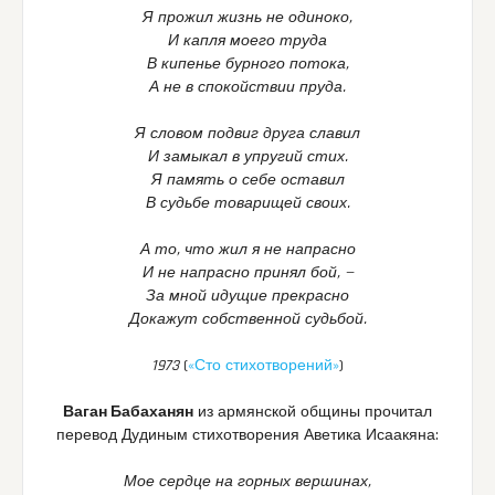
Я прожил жизнь не одиноко,
И капля моего труда
В кипенье бурного потока,
А не в спокойствии пруда.
Я словом подвиг друга славил
И замыкал в упругий стих.
Я память о себе оставил
В судьбе товарищей своих.
А то, что жил я не напрасно
И не напрасно принял бой, —
За мной идущие прекрасно
Докажут собственной судьбой.
1973
(
«Сто стихотворений»
)
Ваган Бабаханян
из армянской общины прочитал
перевод Дудиным стихотворения Аветика Исаакяна:
Мое сердце на горных вершинах,