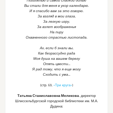
Погибелью и самой сладкой болью
Вы стали для меня в укор календарю.
И я спасибо вам за это говорю.
За взгляд в мои глаза,
За легкую игру,
За взлет воображенья
На пиру
Охваченного страстью листопада.
Ах, если б знали вы,
Как безрассудно рада
Моя душа на вашем берегу
Опять цвести…
Я рад тому, что я еще могу
Сходить с ума…
(стр. 69,
«Три круга»
)
Татьяна Станиславовна Меликова
, директор
Шлиссельбургской городской библиотеки им. М.А.
Дудина: