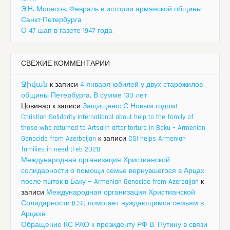
Э.Н. Мосесов. Февраль в истории армянской общины
Санкт-Петербурга
О 47 шап в газете 1947 года
СВЕЖИЕ КОММЕНТАРИИ
Ջիվան
к записи
4 января юбилей у двух старожилов
общины Петербурга. В сумме 130 лет
Цовинар
к записи
Защищено: С Новым годом!
Christian Solidarity International about help to the family of
those who returned to Artsakh after torture in Baku – Armenian
Genocide from Azerbaijan
к записи
CSI helps Armenian
families in need (Feb 2021)
Международная организация Христианской
солидарности о помощи семье вернувшегося в Арцах
после пыток в Баку — Armenian Genocide from Azerbaijan
к
записи
Международная организация Христианской
Солидарности (CSI) помогает нуждающимся семьям в
Арцахе
Обращение КС РАО к президенту РФ В. Путину в связи