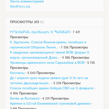
Лента комментариев
WordPress.org
ПРОСМОТРЫ (ИЗ 10)
ԻՐԱՎԱԲԱՆ դառնալու 10 ՊԱՏՃԱՌ
- 7 421
Просмотры
К. Арутюнян. Список Воинов-армян, погибших в
героической Обороне Ленин...
- 7 336 Просмотры
К сведению занимающихся темой ВОВ: форум 13
марта, организованный Домо...
- 5 996 Просмотры
Уроженцы армянского села Сарнахбюр в ВОВ
- 5 735
Просмотры
Контакты
- 5 543 Просмотры
До 1 апреля срок подачи заявок (для 13-18 лет) на
летнюю двухнедельную...
- 5 239 Просмотры
Список погибших армян бойцов СВО на 13 февраля
-
4 956 Просмотры
Битва за Волчанск
- 4 231 Просмотры
Армяне в 320-ой Енакиевской стрелковой дивизии
-
3 199 Просмотры