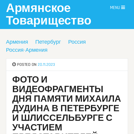
Skip
Армянское
MENU
to
content
Товарищество
Армения
Петербург
Россия
Россия-Армения
POSTED ON
20.11.2023
ФОТО И
ВИДЕОФРАГМЕНТЫ
ДНЯ ПАМЯТИ МИХАИЛА
ДУДИНА В ПЕТЕРБУРГЕ
И ШЛИССЕЛЬБУРГЕ С
УЧАСТИЕМ