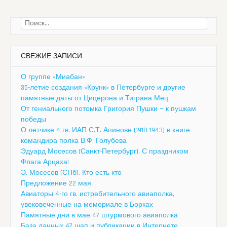
Найти:
СВЕЖИЕ ЗАПИСИ
О группе «Миабан»
35-летие создания «Крунк» в Петербурге и другие
памятные даты от Цицерона и Тиграна Мец
От гениального потомка Григория Пушки — к пушкам
победы
О летчике 4 гв. ИАП С.Т. Апинове (1918-1943) в книге
командира полка В.Ф. Голубева
Эдуард Мосесов (Санкт-Петербург). С праздником
Флага Арцаха!
Э. Мосесов (СПб). Кто есть кто
Предложение 22 мая
Авиаторы 4-го гв. истребительного авиаполка,
увековеченные на мемориале в Борках
Памятные дни в мае 47 штурмового авиаполка
База данных 47 шап и публикации в Интернете