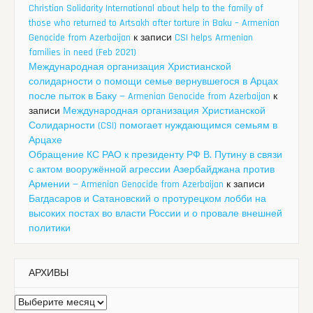
Christian Solidarity International about help to the family of
those who returned to Artsakh after torture in Baku – Armenian
Genocide from Azerbaijan
к записи
CSI helps Armenian
families in need (Feb 2021)
Международная организация Христианской
солидарности о помощи семье вернувшегося в Арцах
после пыток в Баку — Armenian Genocide from Azerbaijan
к
записи
Международная организация Христианской
Солидарности (CSI) помогает нуждающимся семьям в
Арцахе
Обращение КС РАО к президенту РФ В. Путину в связи
с актом вооружённой агрессии Азербайджана против
Армении — Armenian Genocide from Azerbaijan
к записи
Багдасаров и Сатановский о протурецком лобби на
высоких постах во власти России и о провале внешней
политики
АРХИВЫ
Архивы