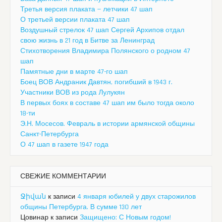
Третья версия плаката — летчики 47 шап
О третьей версии плаката 47 шап
Воздушный стрелок 47 шап Сергей Архипов отдал
свою жизнь в 21 год в Битве за Ленинград
Стихотворения Владимира Полянского о родном 47
шап
Памятные дни в марте 47-го шап
Боец ВОВ Андраник Давтян, погибший в 1943 г.
Участники ВОВ из рода Лулукян
В первых боях в составе 47 шап им было тогда около
18-ти
Э.Н. Мосесов. Февраль в истории армянской общины
Санкт-Петербурга
О 47 шап в газете 1947 года
СВЕЖИЕ КОММЕНТАРИИ
Ջիվան
к записи
4 января юбилей у двух старожилов
общины Петербурга. В сумме 130 лет
Цовинар
к записи
Защищено: С Новым годом!