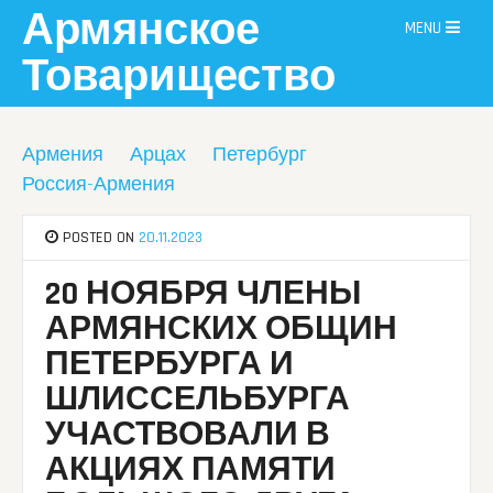
Skip
Армянское
MENU
to
content
Товарищество
Армения
Арцах
Петербург
Россия-Армения
POSTED ON
20.11.2023
20 НОЯБРЯ ЧЛЕНЫ
АРМЯНСКИХ ОБЩИН
ПЕТЕРБУРГА И
ШЛИССЕЛЬБУРГА
УЧАСТВОВАЛИ В
АКЦИЯХ ПАМЯТИ