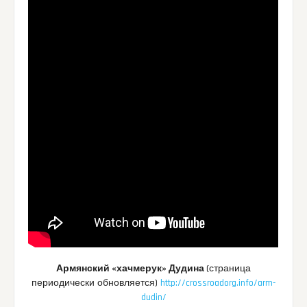
Армянский «хачмерук» Дудина
(страница
периодически обновляется)
http://crossroadorg.info/arm-
dudin/