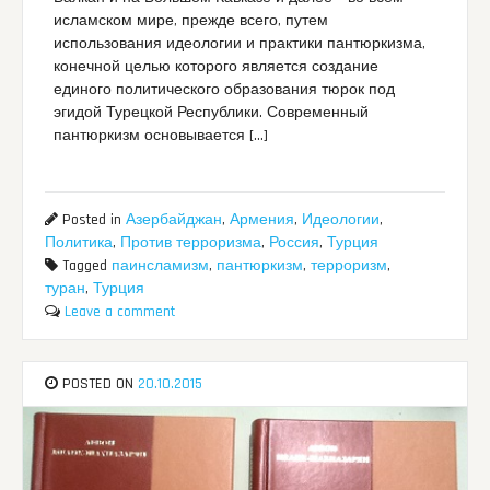
исламском мире, прежде всего, путем
использования идеологии и практики пантюркизма,
конечной целью которого является создание
единого политического образования тюрок под
эгидой Турецкой Республики. Современный
пантюркизм основывается […]
Posted in
Азербайджан
,
Армения
,
Идеологии
,
Политика
,
Против терроризма
,
Россия
,
Турция
Tagged
паинсламизм
,
пантюркизм
,
терроризм
,
туран
,
Турция
Leave a comment
POSTED ON
20.10.2015