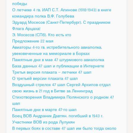
победы
О летчике 4 гв. ИАП С.Т. Апинове (1918-1943) в книге
командира полка В.Ф. Голубева
Эдуард Мосесов (Санкт-Петербург). С праздником
Флага Арцаха!
Э. Мосесов (СПб). Кто есть кто
Предложение 22 мая
Авиаторы 4-го гв. истребительного авиаполка,
увековеченные на мемориале в Борках
Памятные дни в мае 47 штурмового авиаполка
База данных 47 шап и публикации в Интернете
Третья версия плаката — летчики 47 шап
О третьей версии плаката 47 шап
Воздушный стрелок 47 шап Сергей Архипов отдал
свою жизнь в 21 год в Битве за Ленинград
Стихотворения Владимира Полянского о родном 47
шап
Памятные дни в марте 47-го шап
Боец ВОВ Андраник Давтян, погибший в 1943 г.
Участники ВОВ из рода Лулукян
В первых боях в составе 47 шап им было тогда около