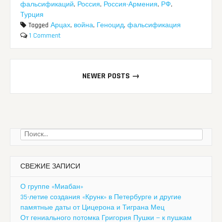
фальсификаций
,
Россия
,
Россия-Армения
,
РФ
,
Турция
Tagged
Арцах
,
война
,
Геноцид
,
фальсификация
1 Comment
Posts
NEWER POSTS
→
navigation
Найти:
СВЕЖИЕ ЗАПИСИ
О группе «Миабан»
35-летие создания «Крунк» в Петербурге и другие
памятные даты от Цицерона и Тиграна Мец
От гениального потомка Григория Пушки — к пушкам