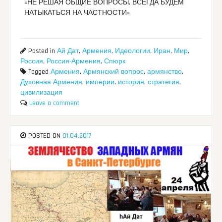
«НЕ РЕШАЯ ОБЩИЕ ВОПРОСЫ, ВСЕГДА БУДЕМ
НАТЫКАТЬСЯ НА ЧАСТНОСТИ»
Posted in
Ай Дат
,
Армения
,
Идеологии
,
Иран
,
Мир
,
Россия
,
Россия-Армения
,
Спюрк
Tagged
Армения
,
Армянский вопрос
,
армянство
,
Духовная Армения
,
империи
,
история
,
стратегия
,
цивилизация
Leave a comment
POSTED ON
01.04.2017