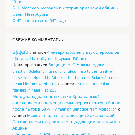
18-ти
Э.Н. Мосесов. Февраль в истории армянской общины
Санкт-Петербурга
О 47 шап в газете 1947 года
СВЕЖИЕ КОММЕНТАРИИ
Ջիվան
к записи
4 января юбилей у двух старожилов
общины Петербурга. В сумме 130 лет
Цовинар
к записи
Защищено: С Новым годом!
Christian Solidarity International about help to the family of
those who returned to Artsakh after torture in Baku – Armenian
Genocide from Azerbaijan
к записи
CSI helps Armenian
families in need (Feb 2021)
Международная организация Христианской
солидарности о помощи семье вернувшегося в Арцах
после пыток в Баку — Armenian Genocide from Azerbaijan
к
записи
Международная организация Христианской
Солидарности (CSI) помогает нуждающимся семьям в
Арцахе
Обращение КС РАО к президенту РФ В. Путину в связи