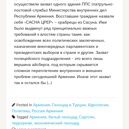
осуществили захват одного здания ППС (патрульно-
постовой службы) Министерства внутренних дел
Республики Армения. Восставшие граждане назвали
себя «САСНА ЦРЕР» — храбрецы из Сасуна. Ими
было выдвинут ряд принципиально важных
требований к влaстям страны такие, как:
освобождение всех политических заключенных,
назначение внеочередных парламентских и
президентских выборов в стране и другие. Захват
полицейского подразделения – это всего лишь
вершина айсберга, под которым скрывается
сложное переплетение внутренних и внешних
проблем сегодняшней Армении. Иначе этот захват
так и остался бы […]
Posted in
Армения
,
Геноцид в Турции
,
Идеологии
,
Политика
,
Россия-Армения
Tagged
Армения
,
белый геноцид
,
Саргсян
,
терроризм
,
экономический геноцид