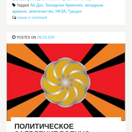
Tagged
Ай Дат
,
Западная Армения
,
западные
армяне
,
землячество
,
НКЗА
,
Турция
Leave a comment
POSTED ON
28.03.2017
ПОЛИТИЧЕСКОЕ