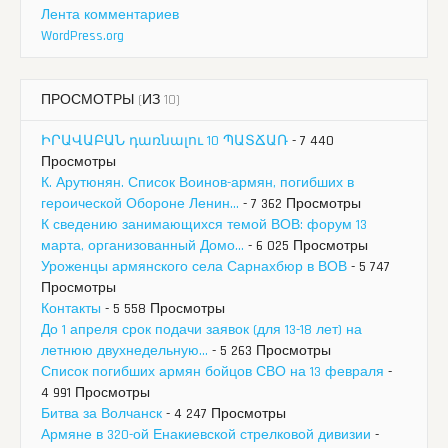
Лента комментариев
WordPress.org
ПРОСМОТРЫ (ИЗ 10)
ԻՐԱՎԱԲԱՆ դառնալու 10 ՊԱՏՃԱՌ
- 7 440
Просмотры
К. Арутюнян. Список Воинов-армян, погибших в
героической Обороне Ленин...
- 7 362 Просмотры
К сведению занимающихся темой ВОВ: форум 13
марта, организованный Домо...
- 6 025 Просмотры
Уроженцы армянского села Сарнахбюр в ВОВ
- 5 747
Просмотры
Контакты
- 5 558 Просмотры
До 1 апреля срок подачи заявок (для 13-18 лет) на
летнюю двухнедельную...
- 5 263 Просмотры
Список погибших армян бойцов СВО на 13 февраля
-
4 991 Просмотры
Битва за Волчанск
- 4 247 Просмотры
Армяне в 320-ой Енакиевской стрелковой дивизии
-