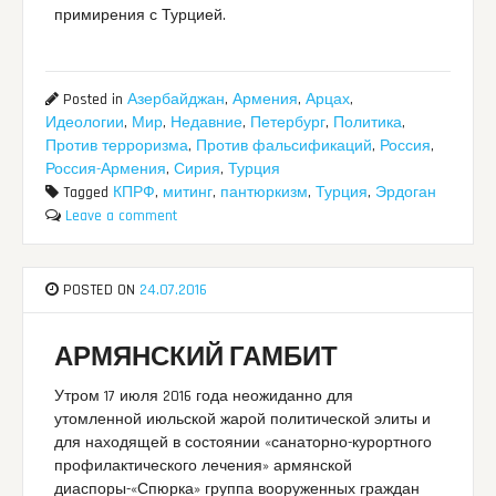
примирения с Турцией.
Posted in
Азербайджан
,
Армения
,
Арцах
,
Идеологии
,
Мир
,
Недавние
,
Петербург
,
Политика
,
Против терроризма
,
Против фальсификаций
,
Россия
,
Россия-Армения
,
Сирия
,
Турция
Tagged
КПРФ
,
митинг
,
пантюркизм
,
Турция
,
Эрдоган
Leave a comment
POSTED ON
24.07.2016
АРМЯНСКИЙ ГАМБИТ
Утром 17 июля 2016 года неожиданно для
утомленной июльской жарой политической элиты и
для находящей в состоянии «санаторно-курортного
профилактического лечения» армянской
диаспоры-«Спюрка» группа вооруженных граждан