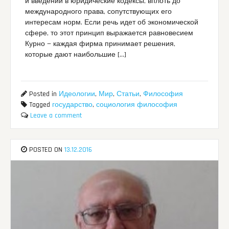
и введении в юридические кодексы, вплоть до
международного права, сопутствующих его
интересам норм. Если речь идет об экономической
сфере, то этот принцип выражается равновесием
Курно — каждая фирма принимает решения,
которые дают наибольшие […]
Posted in
Идеологии
,
Мир
,
Статьи
,
Философия
Tagged
государство
,
социология философия
Leave a comment
POSTED ON
13.12.2016