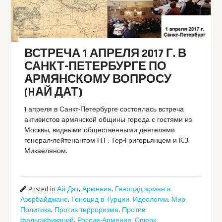
ВСТРЕЧА 1 АПРЕЛЯ 2017 Г. В
САНКТ-ПЕТЕРБУРГЕ ПО
АРМЯНСКОМУ ВОПРОСУ
(HАЙ ДАТ)
1 апреля в Санкт-Петербурге состоялась встреча
активистов армянской общины города с гостями из
Москвы, видными общественными деятелями
генерал-лейтенантом Н.Г. Тер-Григорьянцем и К.З.
Микаеляном.
Posted in
Ай Дат
,
Армения
,
Геноцид армян в
Азербайджане
,
Геноцид в Турции
,
Идеологии
,
Мир
,
Политика
,
Против терроризма
,
Против
фальсификаций
,
Россия-Армения
,
Спюрк