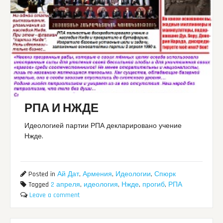
РПА И НЖДЕ
Идеологией партии РПА декларировано учение
Нжде.
Posted in
Ай Дат
,
Армения
,
Идеологии
,
Спюрк
Tagged
2 апреля
,
идеология
,
Нжде
,
прогиб
,
РПА
Leave a comment