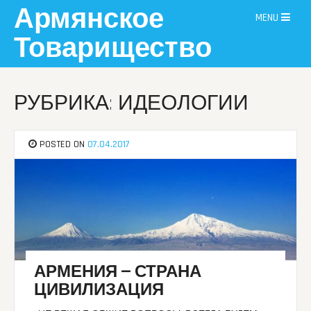
Skip
Армянское
MENU
to
content
Товарищество
РУБРИКА: ИДЕОЛОГИИ
POSTED ON
07.04.2017
АРМЕНИЯ — СТРАНА
ЦИВИЛИЗАЦИЯ