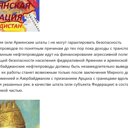
я (или Армянские штаты ) не могут гарантировать безопасность
проводов по понятным причинам до тех пор пока доходы с трансп
занным нефтепроводам идут на финансирование агрессивной поли
щей безопасности населения федеративной Армении и армянской
ербайджанские нефтепроводы должны быть незамедлительно вывед
е их работы станет возможным только после заключения Мирного д
менией и Азербайджаном с признанием Арцаха с границами вдоль
я указанных рек, в качестве штата (или субъекта Федерации) в сост
мой частью.