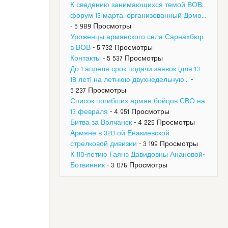
К сведению занимающихся темой ВОВ:
форум 13 марта, организованный Домо...
- 5 989 Просмотры
Уроженцы армянского села Сарнахбюр
в ВОВ
- 5 732 Просмотры
Контакты
- 5 537 Просмотры
До 1 апреля срок подачи заявок (для 13-
18 лет) на летнюю двухнедельную...
-
5 237 Просмотры
Список погибших армян бойцов СВО на
13 февраля
- 4 951 Просмотры
Битва за Волчанск
- 4 229 Просмотры
Армяне в 320-ой Енакиевской
стрелковой дивизии
- 3 199 Просмотры
К 110-летию Гаянэ Давидовны Анановой-
Ботвинник
- 3 076 Просмотры