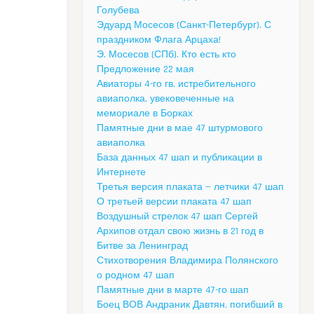
Голубева
Эдуард Мосесов (Санкт-Петербург). С
праздником Флага Арцаха!
Э. Мосесов (СПб). Кто есть кто
Предложение 22 мая
Авиаторы 4-го гв. истребительного
авиаполка, увековеченные на
мемориале в Борках
Памятные дни в мае 47 штурмового
авиаполка
База данных 47 шап и публикации в
Интернете
Третья версия плаката — летчики 47 шап
О третьей версии плаката 47 шап
Воздушный стрелок 47 шап Сергей
Архипов отдал свою жизнь в 21 год в
Битве за Ленинград
Стихотворения Владимира Полянского
о родном 47 шап
Памятные дни в марте 47-го шап
Боец ВОВ Андраник Давтян, погибший в