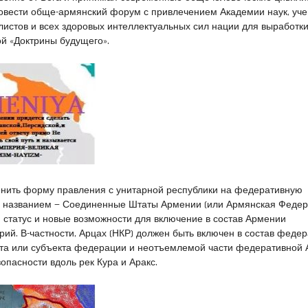
овести обще-армянский форум с привлечением Академии наук, уче
истов и всех здоровых интеллектуальных сил нации для выработк
й «Доктрины будущего».
енить форму правления с унитарной республики на федеративную
с названием — Соединенные Штаты Армении (или Армянская Федера
 статус и новые возможности для включение в состав Армении
ий. В-частности, Арцах (НКР) должен быть включен в состав феде
ата или субъекта федерации и неотъемлемой части федеративной
опасности вдоль рек Кура и Аракс.