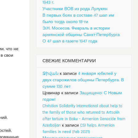
1943 г.
Участники ВОВ из рода Лулукян
В первых боях в составе 47 шап им
было тогда около 18-ти
Э.Н. Мосесов. Февраль в истории
армянской общины Санкт-Петербурга
О 47 шап в газете 1947 года
и, что не
 в свои
СВЕЖИЕ КОММЕНТАРИИ
Ջիվան
к записи
4 января юбилей у
двух старожилов общины Петербурга. В
сумме 130 лет
Цовинар
к записи
Защищено: С Новым
годом!
Christian Solidarity International about help to
the family of those who returned to Artsakh
ений
,
after torture in Baku – Armenian Genocide from
Azerbaijan
к записи
CSI helps Armenian
остей,
families in need (Feb 2021)
изованные