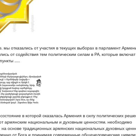
, мы отказались от участия в текущих выборах в парламент Армени
ались от содействия тем политическим силам в РА, которые включат
пункты ……
е состояние в которой оказалась Армения в силу политических реш
уют армянским национальным и духовным ценностям, необходимо
 на основе традиционных армянских национальных духовных ценн
венно от Бога и принимая современные общечеловеческие цивил