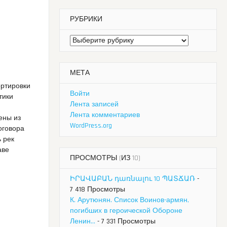
РУБРИКИ
Рубрики
МЕТА
ортировки
Войти
тики
Лента записей
Лента комментариев
ены из
WordPress.org
оговора
 рек
аве
ПРОСМОТРЫ (ИЗ 10)
ԻՐԱՎԱԲԱՆ դառնալու 10 ՊԱՏՃԱՌ
-
7 418 Просмотры
К. Арутюнян. Список Воинов-армян,
погибших в героической Обороне
Ленин...
- 7 331 Просмотры