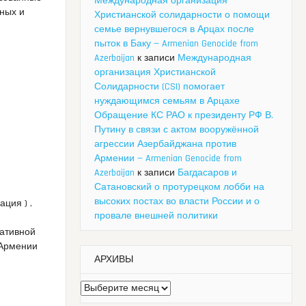
Международная организация
ных и
Христианской солидарности о помощи
и
семье вернувшегося в Арцах после
пыток в Баку — Armenian Genocide from
Azerbaijan
к записи
Международная
организация Христианской
Солидарности (CSI) помогает
нуждающимся семьям в Арцахе
Обращение КС РАО к президенту РФ В.
Путину в связи с актом вооружённой
агрессии Азербайджана против
Армении — Armenian Genocide from
Azerbaijan
к записи
Багдасаров и
Сатановский о протурецком лобби на
высоких постах во власти России и о
ция ) ,
провале внешней политики
ративной
 Армении
АРХИВЫ
Архивы