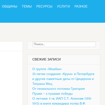
ОБЩИНЫ
ТЕМЫ
РЕСУРСЫ
УСЛУГИ
РАЗНОЕ
Найти:
СВЕЖИЕ ЗАПИСИ
О группе «Миабан»
35-летие создания «Крунк» в Петербурге
и другие памятные даты от Цицерона и
Тиграна Мец
От гениального потомка Григория
Пушки — к пушкам победы
О летчике 4 гв. ИАП С.Т. Апинове (1918-
1943) в книге командира полка В.Ф.