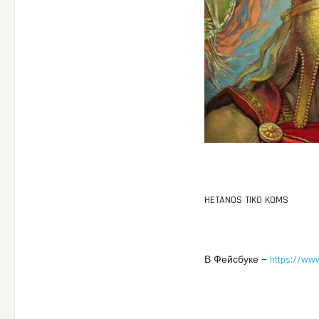
HETANOS TIKO KOMS
В Фейсбуке —
https://ww