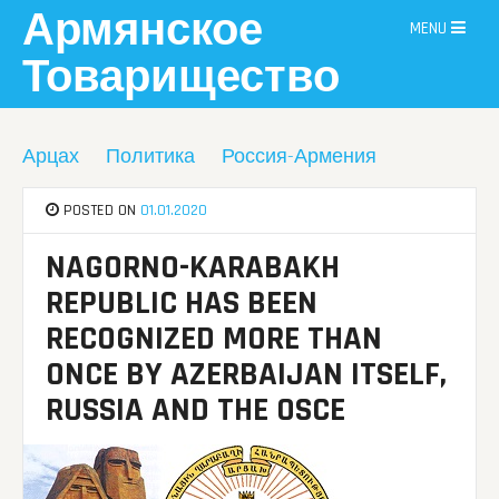
Skip
Армянское
MENU
to
content
Товарищество
Арцах
Политика
Россия-Армения
POSTED ON
01.01.2020
NAGORNO-KARABAKH
REPUBLIC HAS BEEN
RECOGNIZED MORE THAN
ONCE BY AZERBAIJAN ITSELF,
RUSSIA AND THE OSCE