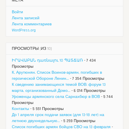
МЕТА
Войти
Лента записей
Лента комментариев
WordPress.org
ПРОСМОТРЫ (ИЗ 10)
ԻՐԱՎԱԲԱՆ դառնալու 10 ՊԱՏՃԱՌ
- 7 434
Просмотры
К. Арутюнян. Список Воинов-армян, погибших в
героической Обороне Ленин...
- 7 354 Просмотры
К сведению занимающихся темой ВОВ: форум 13
марта, организованный Домо...
- 6 014 Просмотры
Уроженцы армянского села Сарнахбюр в ВОВ
- 5 744
Просмотры
Контакты
- 5 551 Просмотры
До 1 апреля срок подачи заявок (для 13-18 лет) на
летнюю двухнедельную...
- 5 259 Просмотры
Список погибших армян бойцов СВО на 13 февраля
-