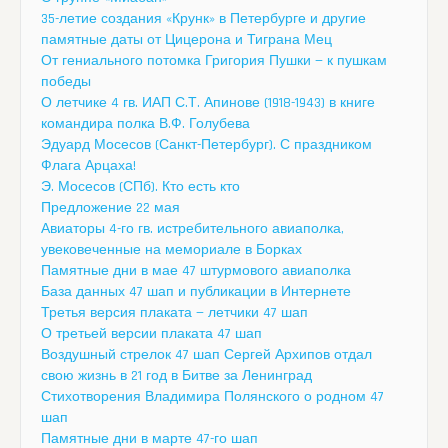
35-летие создания «Крунк» в Петербурге и другие
памятные даты от Цицерона и Тиграна Мец
От гениального потомка Григория Пушки — к пушкам
победы
О летчике 4 гв. ИАП С.Т. Апинове (1918-1943) в книге
командира полка В.Ф. Голубева
Эдуард Мосесов (Санкт-Петербург). С праздником
Флага Арцаха!
Э. Мосесов (СПб). Кто есть кто
Предложение 22 мая
Авиаторы 4-го гв. истребительного авиаполка,
увековеченные на мемориале в Борках
Памятные дни в мае 47 штурмового авиаполка
База данных 47 шап и публикации в Интернете
Третья версия плаката — летчики 47 шап
О третьей версии плаката 47 шап
Воздушный стрелок 47 шап Сергей Архипов отдал
свою жизнь в 21 год в Битве за Ленинград
Стихотворения Владимира Полянского о родном 47
шап
Памятные дни в марте 47-го шап