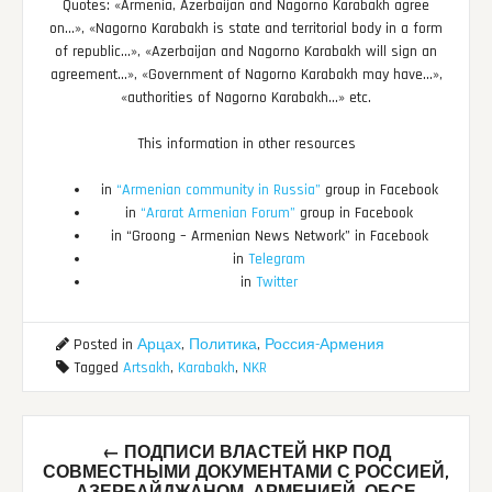
Quotes: «Armenia, Azerbaijan and Nagorno Karabakh agree
on…», «Nagorno Karabakh is state and territorial body in a form
of republic…», «Azerbaijan and Nagorno Karabakh will sign an
agreement…», «Government of Nagorno Karabakh may have…»,
«authorities of Nagorno Karabakh…» etc.
This information in other resources
in
“Armenian community in Russia”
group in Facebook
in
“Ararat Armenian Forum”
group in Facebook
in “Groong – Armenian News Network” in Facebook
in
Telegram
in
Twitter
Posted in
Арцах
,
Политика
,
Россия-Армения
Tagged
Artsakh
,
Karabakh
,
NKR
Post
←
ПОДПИСИ ВЛАСТЕЙ НКР ПОД
navigation
СОВМЕСТНЫМИ ДОКУМЕНТАМИ С РОССИЕЙ,