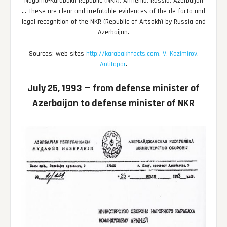
Nagorno-Karabakh Republic (NKR), Armenia, Russia, Azerbaijan
… These are clear and irrefutable evidences of the de facto and
legal recognition of the NKR (Republic of Artsakh) by Russia and
Azerbaijan.
Sources: web sites
http://karabakhfacts.com
,
V. Kazimirov
,
Antitopor
.
July 25, 1993 — from defense minister of
Azerbaijan to defense minister of NKR