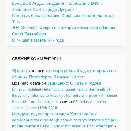
Боец ВОВ Андраник Давтян, погибший в 1943 г.
Участники ВОВ из рода Лулукян
В первых боях в составе 47 шап им было тогда около
18-ти
Э.Н. Мосесов. Февраль в истории армянской общины
Санкт-Петербурга
О 47 шап в газете 1947 года
СВЕЖИЕ КОММЕНТАРИИ
Ջիվան
к записи
4 января юбилей у двух старожилов
общины Петербурга. В сумме 130 лет
Цовинар
к записи
Защищено: С Новым годом!
Christian Solidarity International about help to the family of
those who returned to Artsakh after torture in Baku – Armenian
Genocide from Azerbaijan
к записи
CSI helps Armenian
families in need (Feb 2021)
Международная организация Христианской
солидарности о помощи семье вернувшегося в Арцах
после пыток в Баку — Armenian Genocide from Azerbaijan
к