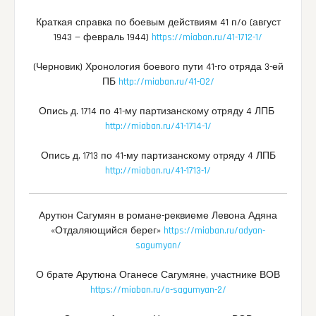
Краткая справка по боевым действиям 41 п/о (август
1943 — февраль 1944)
https://miaban.ru/41-1712-1/
(Черновик) Хронология боевого пути 41-го отряда 3-ей
ПБ
http://miaban.ru/41-02/
Опись д. 1714 по 41-му партизанскому отряду 4 ЛПБ
http://miaban.ru/41-1714-1/
Опись д. 1713 по 41-му партизанскому отряду 4 ЛПБ
http://miaban.ru/41-1713-1/
Арутюн Сагумян в романе-реквиеме Левона Адяна
«Отдаляющийся берег»
https://miaban.ru/adyan-
sagumyan/
О брате Арутюна Оганесе Сагумяне, участнике ВОВ
https://miaban.ru/o-sagumyan-2/