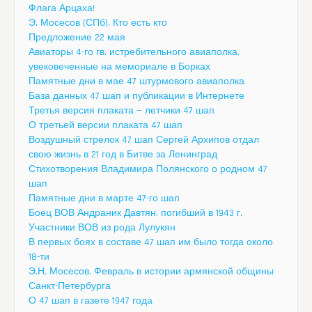
Флага Арцаха!
Э. Мосесов (СПб). Кто есть кто
Предложение 22 мая
Авиаторы 4-го гв. истребительного авиаполка,
увековеченные на мемориале в Борках
Памятные дни в мае 47 штурмового авиаполка
База данных 47 шап и публикации в Интернете
Третья версия плаката — летчики 47 шап
О третьей версии плаката 47 шап
Воздушный стрелок 47 шап Сергей Архипов отдал
свою жизнь в 21 год в Битве за Ленинград
Стихотворения Владимира Полянского о родном 47
шап
Памятные дни в марте 47-го шап
Боец ВОВ Андраник Давтян, погибший в 1943 г.
Участники ВОВ из рода Лулукян
В первых боях в составе 47 шап им было тогда около
18-ти
Э.Н. Мосесов. Февраль в истории армянской общины
Санкт-Петербурга
О 47 шап в газете 1947 года