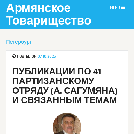
Skip
Армянское
MENU
to
content
Товарищество
Петербург
POSTED ON
07.10.2025
ПУБЛИКАЦИИ ПО 41
ПАРТИЗАНСКОМУ
ОТРЯДУ (А. САГУМЯНА)
И СВЯЗАННЫМ ТЕМАМ