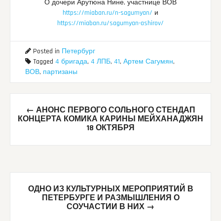
О дочери Арутюна Нине, участнице ВОВ
https://miaban.ru/n-sagumyan/
и
https://miaban.ru/sagumyan-ashirov/
Posted in
Петербург
Tagged
4 бригада
,
4 ЛПБ
,
41
,
Артем Сагумян
,
ВОВ
,
партизаны
Post
←
АНОНС ПЕРВОГО СОЛЬНОГО СТЕНДАП
navigation
КОНЦЕРТА КОМИКА КАРИНЫ МЕЙХАНАДЖЯН
18 ОКТЯБРЯ
ОДНО ИЗ КУЛЬТУРНЫХ МЕРОПРИЯТИЙ В
ПЕТЕРБУРГЕ И РАЗМЫШЛЕНИЯ О
СОУЧАСТИИ В НИХ
→