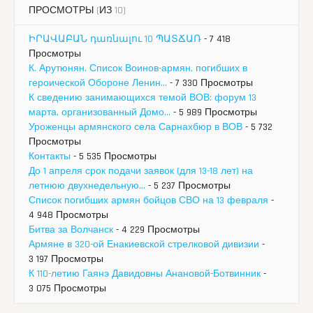
ПРОСМОТРЫ (ИЗ 10)
ԻՐԱՎԱԲԱՆ դառնալու 10 ՊԱՏՃԱՌ
- 7 418
Просмотры
К. Арутюнян. Список Воинов-армян, погибших в
героической Обороне Ленин...
- 7 330 Просмотры
К сведению занимающихся темой ВОВ: форум 13
марта, организованный Домо...
- 5 989 Просмотры
Уроженцы армянского села Сарнахбюр в ВОВ
- 5 732
Просмотры
Контакты
- 5 535 Просмотры
До 1 апреля срок подачи заявок (для 13-18 лет) на
летнюю двухнедельную...
- 5 237 Просмотры
Список погибших армян бойцов СВО на 13 февраля
-
4 948 Просмотры
Битва за Волчанск
- 4 229 Просмотры
Армяне в 320-ой Енакиевской стрелковой дивизии
-
3 197 Просмотры
К 110-летию Гаянэ Давидовны Анановой-Ботвинник
-
3 075 Просмотры