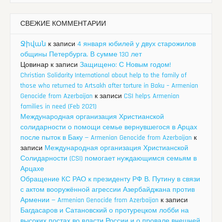
СВЕЖИЕ КОММЕНТАРИИ
Ջիվան
к записи
4 января юбилей у двух старожилов
общины Петербурга. В сумме 130 лет
Цовинар
к записи
Защищено: С Новым годом!
Christian Solidarity International about help to the family of
those who returned to Artsakh after torture in Baku – Armenian
Genocide from Azerbaijan
к записи
CSI helps Armenian
families in need (Feb 2021)
Международная организация Христианской
солидарности о помощи семье вернувшегося в Арцах
после пыток в Баку — Armenian Genocide from Azerbaijan
к
записи
Международная организация Христианской
Солидарности (CSI) помогает нуждающимся семьям в
Арцахе
Обращение КС РАО к президенту РФ В. Путину в связи
с актом вооружённой агрессии Азербайджана против
Армении — Armenian Genocide from Azerbaijan
к записи
Багдасаров и Сатановский о протурецком лобби на
высоких постах во власти России и о провале внешней