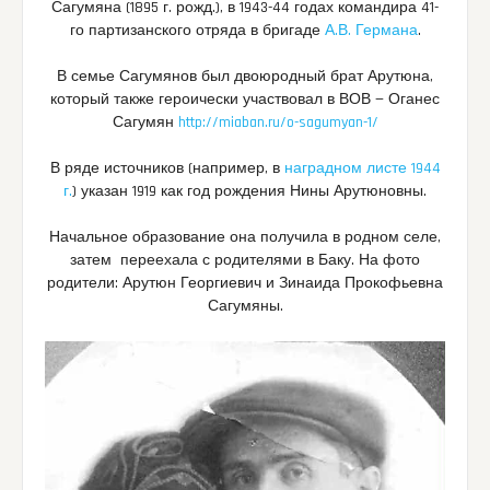
Сагумяна (1895 г. рожд.), в 1943-44 годах командира 41-
го партизанского отряда в бригаде
А.В. Германа
.
В семье Сагумянов был двоюродный брат Арутюна,
который также героически участвовал в ВОВ — Оганес
Сагумян
http://miaban.ru/o-sagumyan-1/
В ряде источников (например, в
наградном листе 1944
г.
) указан 1919 как год рождения Нины Арутюновны.
Начальное образование она получила в родном селе,
затем переехала с родителями в Баку. На фото
родители: Арутюн Георгиевич и Зинаида Прокофьевна
Сагумяны.