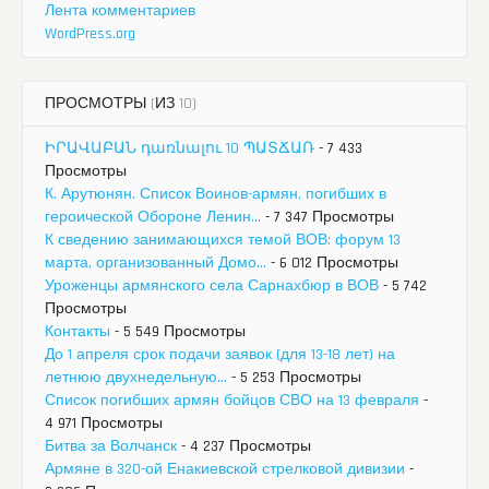
Лента комментариев
WordPress.org
ПРОСМОТРЫ (ИЗ 10)
ԻՐԱՎԱԲԱՆ դառնալու 10 ՊԱՏՃԱՌ
- 7 433
Просмотры
К. Арутюнян. Список Воинов-армян, погибших в
героической Обороне Ленин...
- 7 347 Просмотры
К сведению занимающихся темой ВОВ: форум 13
марта, организованный Домо...
- 6 012 Просмотры
Уроженцы армянского села Сарнахбюр в ВОВ
- 5 742
Просмотры
Контакты
- 5 549 Просмотры
До 1 апреля срок подачи заявок (для 13-18 лет) на
летнюю двухнедельную...
- 5 253 Просмотры
Список погибших армян бойцов СВО на 13 февраля
-
4 971 Просмотры
Битва за Волчанск
- 4 237 Просмотры
Армяне в 320-ой Енакиевской стрелковой дивизии
-