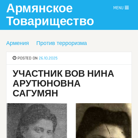
Skip
Армянское
MENU
to
content
Товарищество
Армения
Против терроризма
POSTED ON
26.10.2025
УЧАСТНИК ВОВ НИНА
АРУТЮНОВНА
САГУМЯН