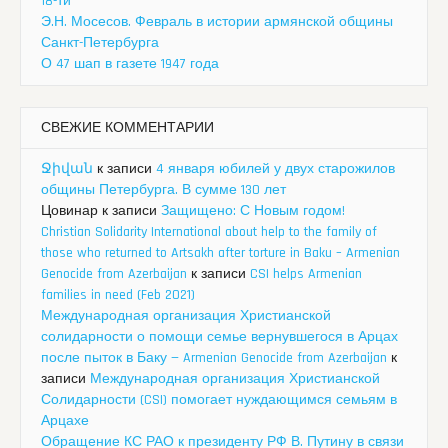
18-ти
Э.Н. Мосесов. Февраль в истории армянской общины
Санкт-Петербурга
О 47 шап в газете 1947 года
СВЕЖИЕ КОММЕНТАРИИ
Ջիվան
к записи
4 января юбилей у двух старожилов
общины Петербурга. В сумме 130 лет
Цовинар
к записи
Защищено: С Новым годом!
Christian Solidarity International about help to the family of
those who returned to Artsakh after torture in Baku – Armenian
Genocide from Azerbaijan
к записи
CSI helps Armenian
families in need (Feb 2021)
Международная организация Христианской
солидарности о помощи семье вернувшегося в Арцах
после пыток в Баку — Armenian Genocide from Azerbaijan
к
записи
Международная организация Христианской
Солидарности (CSI) помогает нуждающимся семьям в
Арцахе
Обращение КС РАО к президенту РФ В. Путину в связи