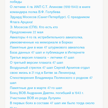
победы
О летчике 4 гв. ИАП С.Т. Апинове (1918-1943) в книге
командира полка В.Ф. Голубева
Эдуард Мосесов (Санкт-Петербург). С праздником
Флага Арцаха!
Э. Мосесов (СПб). Кто есть кто
Предложение 22 мая
Авиаторы 4-го гв. истребительного авиаполка,
увековеченные на мемориале в Борках
Памятные дни в мае 47 штурмового авиаполка
База данных 47 шап и публикации в Интернете
Третья версия плаката — летчики 47 шап
О третьей версии плаката 47 шап
Воздушный стрелок 47 шап Сергей Архипов отдал
свою жизнь в 21 год в Битве за Ленинград
Стихотворения Владимира Полянского о родном 47
шап
Памятные дни в марте 47-го шап
Боец ВОВ Андраник Давтян, погибший в 1943 г.
Участники ВОВ из рода Лулукян
В первых боях в составе 47 шап им было тогда около