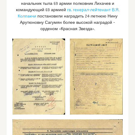
начальник тыла 69 армии полковник Лихачев и
командующий 69 армией
гв. генерал-лейтенант В.Я.
Колпакчи
постановили наградить 24-летнюю Нину
Арутюновну Сагумян более высокой наградой –
орденом «Красная Звезда».