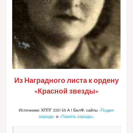
Из Наградного листа к ордену
«Красной звезды»
Источники: ХППГ 2261 69 А 1 БелФ, сайты
«Подвиг
народа»
и
«Память народа»
.