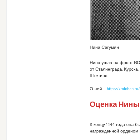
Нина Сагумян
Нина ушла на фронт ВОВ
от Сталинграда, Курска
Штетина.
О ней —
https://miaban.r
Оценка Нины 
К концу 1944 года она б
награжденной орденом 