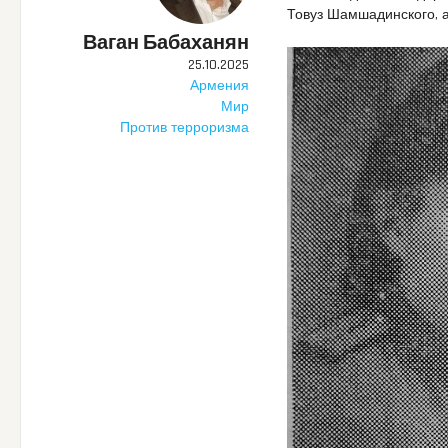
Товуз Шамшадинского, 
Ваган Бабаханян
25.10.2025
Армения
Мир
Против терроризма