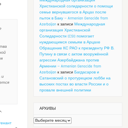
Международная организация
о
Христианской солидарности о помощи
семье вернувшегося в Арцах после
пыток в Баку — Armenian Genocide from
Azerbaijan
к записи
Международная
е
организация Христианской
Солидарности (CSI) помогает
нуждающимся семьям в Арцахе
ства
Обращение КС РАО к президенту РФ В.
ной
Путину в связи с актом вооружённой
ля
агрессии Азербайджана против
Армении — Armenian Genocide from
Azerbaijan
к записи
Багдасаров и
 и
Сатановский о протурецком лобби на
уется
высоких постах во власти России и о
провале внешней политики
АРХИВЫ
.
Архивы
тенант