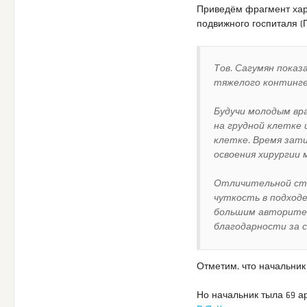
Приведём фрагмент хара
подвижного госпиталя (
Тов. Сагумян пока
тяжелого континге
Будучи молодым вр
на грудной клетке
клетке. Время зат
освоения хирургии 
Отличительной сто
чуткость в подходе
большим авторитет
благодарности за с
Отметим, что начальник
Но начальник тыла 69 