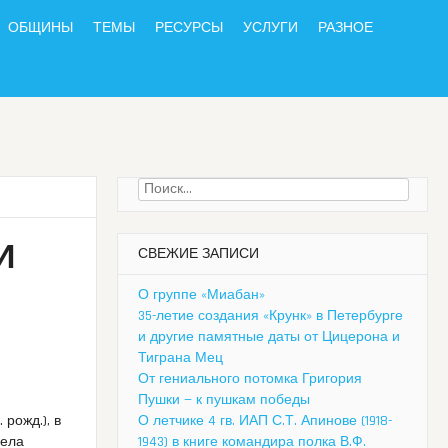
ОБЩИНЫ
ТЕМЫ
РЕСУРСЫ
УСЛУГИ
РАЗНОЕ
Найти:
И
СВЕЖИЕ ЗАПИСИ
О группе «Миабан»
35-летие создания «Крунк» в Петербурге
и другие памятные даты от Цицерона и
Тиграна Мец
От гениального потомка Григория
Пушки — к пушкам победы
 рожд.), в
О летчике 4 гв. ИАП С.Т. Апинове (1918-
села
1943) в книге командира полка В.Ф.