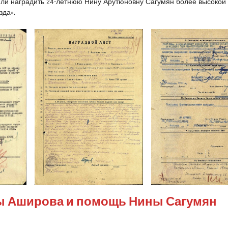
ли наградить 24-летнюю Нину Арутюновну Сагумян более высокой
зда».
ы Аширова и помощь Нины Сагумян