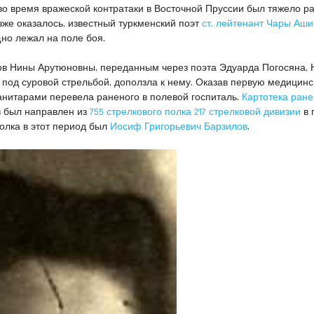
а во время вражеской контратаки в Восточной Пруссии был тяжело р
озже оказалось, известный туркменский поэт
ст. лейтенант Чары Аш
но лежал на поле боя.
ов Нины Арутюновны, переданным через поэта Эдуарда Погосяна, 
 под суровой стрельбой, доползла к нему. Оказав первую медицин
анитарами перевела раненого в полевой госпиталь.
Картотека ран
в был направлен из
755 стрелкового полка 217 стрелковой дивизии
в 
олка в этот период был
Иосиф Григорьевич Барзилов
.