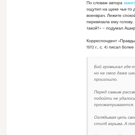
По словам автора
замет
ощутил на щеке чье-то 
военврач. Лежите споко
перевязала ему голову, 
такой?» — подумал Ашир
Корреспондент «Правды» 
1970 г., с. 4) писал боле
Бой громыхал где-
но не смог даже ш
произошло.
Перед самым рассв
подойти не удалось.
просматриваются. 
Оглядывая цепь св
столб взрыва. А по