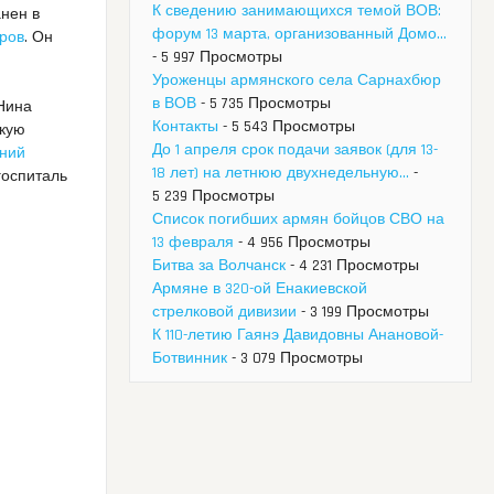
К сведению занимающихся темой ВОВ:
анен в
форум 13 марта, организованный Домо...
иров
. Он
- 5 997 Просмотры
Уроженцы армянского села Сарнахбюр
в ВОВ
- 5 735 Просмотры
Нина
Контакты
- 5 543 Просмотры
скую
До 1 апреля срок подачи заявок (для 13-
ений
18 лет) на летнюю двухнедельную...
-
госпиталь
5 239 Просмотры
Список погибших армян бойцов СВО на
13 февраля
- 4 956 Просмотры
Битва за Волчанск
- 4 231 Просмотры
Армяне в 320-ой Енакиевской
стрелковой дивизии
- 3 199 Просмотры
К 110-летию Гаянэ Давидовны Анановой-
Ботвинник
- 3 079 Просмотры