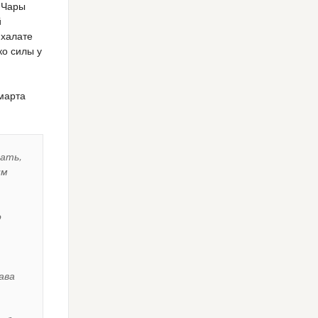
, Чары
й
 халате
ко силы у
 марта
ать,
им
о
ава