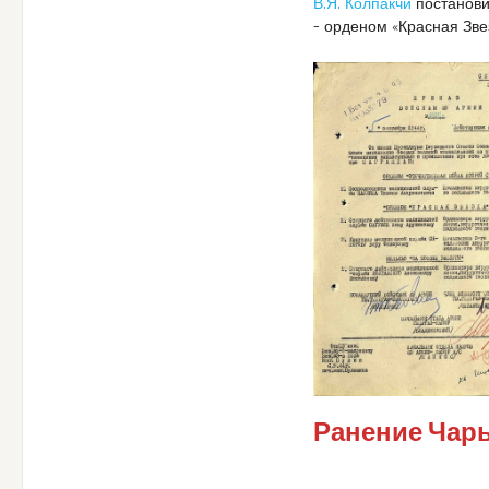
В.Я. Колпакчи
постанови
– орденом «Красная Зве
Ранение Чар