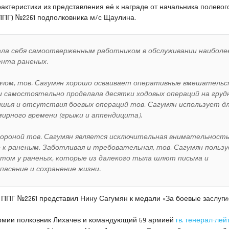
ктеристики из представления её к награде от начальника полевог
ППГ) №2261 подполковника м/с Щаулина.
зала себя самоотверженным работником в обслуживании наиболе
нта раненых.
ачом, тов. Сагумян хорошо осваивает оперативные вмешатель
 и самостоятельно проделала десятки ходовых операций на груд
ишья и отсутствия боевых операций тов. Сагумян использует д
мирного времени (грыжи и аппендицита).
роной тов. Сагумян является исключительная внимательность
 к раненым. Заботливая и требовательная, тов. Сагумян польз
ом у раненых, которые из далекого тыла шлют письма и
пасение и сохранение жизни.
 ППГ №2261 представил Нину Сагумян к медали «За боевые заслуги»
армии полковник Лихачев и командующий 69 армией
гв. генерал-лей