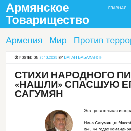
Skip
Армянское
ГЛАВНАЯ
to
content
Товарищество
Армения
Мир
Против терр
POSTED ON
25.10.2025
BY
ВАГАН БАБАХАНЯН
СТИХИ НАРОДНОГО ПИ
«НАШЛИ» СПАСШУЮ ЕГ
САГУМЯН
Эта трогательная истори
Нина Сагумян (18 fduecnf
1943-44 годах командира