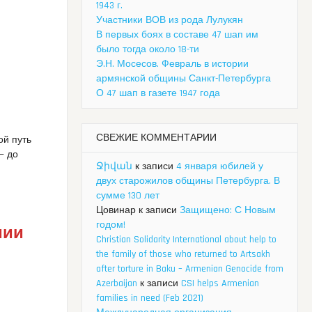
1943 г.
Участники ВОВ из рода Лулукян
В первых боях в составе 47 шап им
было тогда около 18-ти
Э.Н. Мосесов. Февраль в истории
армянской общины Санкт-Петербурга
О 47 шап в газете 1947 года
СВЕЖИЕ КОММЕНТАРИИ
ой путь
— до
Ջիվան
к записи
4 января юбилей у
двух старожилов общины Петербурга. В
сумме 130 лет
Цовинар
к записи
Защищено: С Новым
годом!
мии
Christian Solidarity International about help to
the family of those who returned to Artsakh
after torture in Baku – Armenian Genocide from
Azerbaijan
к записи
CSI helps Armenian
families in need (Feb 2021)