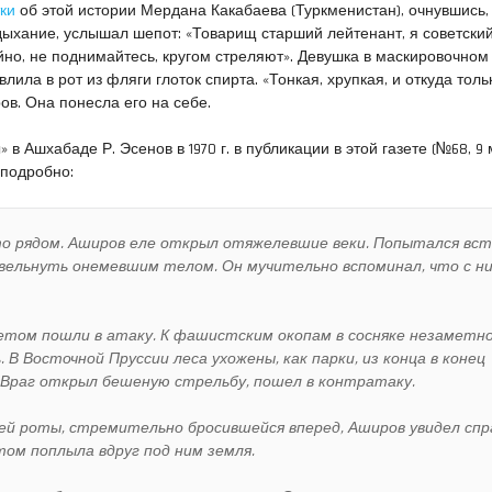
ки
об этой истории Мердана Какабаева (Туркменистан), очнувшись
дыхание, услышал шепот: «Товарищ старший лейтенант, я советски
йно, не поднимайтесь, кругом стреляют». Девушка в маскировочном
влила в рот из фляги глоток спирта. «Тонкая, хрупкая, и откуда толь
ов. Она понесла его на себе.
в Ашхабаде Р. Эсенов в 1970 г. в публикации в этой газете (№68, 9
е подробно:
то рядом. Аширов еле открыл отяжелевшие веки. Попытался вст
евельнуть онемевшим телом. Он мучительно вспоминал, что с н
етом пошли в атаку. К фашистским окопам в сосняке незаметн
 В Восточной Пруссии леса ухожены, как парки, из конца в конец
Враг открыл бешеную стрельбу, пошел в контратаку.
оей роты, стремительно бросившейся вперед, Аширов увидел спр
том поплыла вдруг под ним земля.