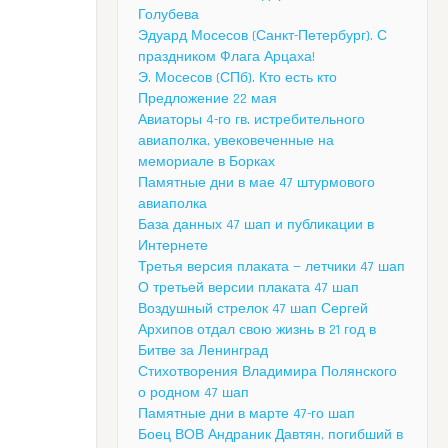
Голубева
Эдуард Мосесов (Санкт-Петербург). С
праздником Флага Арцаха!
Э. Мосесов (СПб). Кто есть кто
Предложение 22 мая
Авиаторы 4-го гв. истребительного
авиаполка, увековеченные на
мемориале в Борках
Памятные дни в мае 47 штурмового
авиаполка
База данных 47 шап и публикации в
Интернете
Третья версия плаката — летчики 47 шап
О третьей версии плаката 47 шап
Воздушный стрелок 47 шап Сергей
Архипов отдал свою жизнь в 21 год в
Битве за Ленинград
Стихотворения Владимира Полянского
о родном 47 шап
Памятные дни в марте 47-го шап
Боец ВОВ Андраник Давтян, погибший в