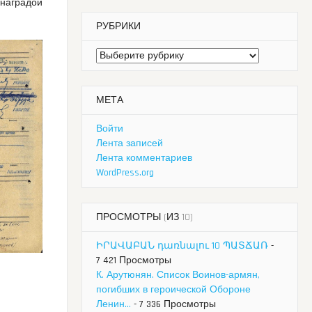
 наградой
РУБРИКИ
Рубрики
МЕТА
Войти
Лента записей
Лента комментариев
WordPress.org
ПРОСМОТРЫ (ИЗ 10)
ԻՐԱՎԱԲԱՆ դառնալու 10 ՊԱՏՃԱՌ
-
7 421 Просмотры
К. Арутюнян. Список Воинов-армян,
погибших в героической Обороне
Ленин...
- 7 336 Просмотры