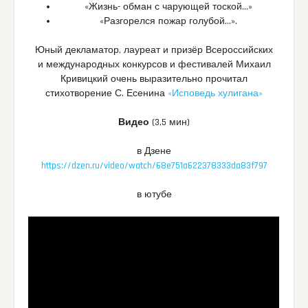
«Жизнь- обман с чарующей тоской…»
«Разгорелся пожар голубой…».
Юный декламатор, лауреат и призёр Всероссийских
и международных конкурсов и фестивалей Михаил
Кривицкий очень выразительно прочитал
стихотворение С. Есенина
«Исповедь хулигана»
Видео
(3,5 мин)
в Дзене
https://dzen.ru/video/watch/68e751a622378333da83f797
в ютубе