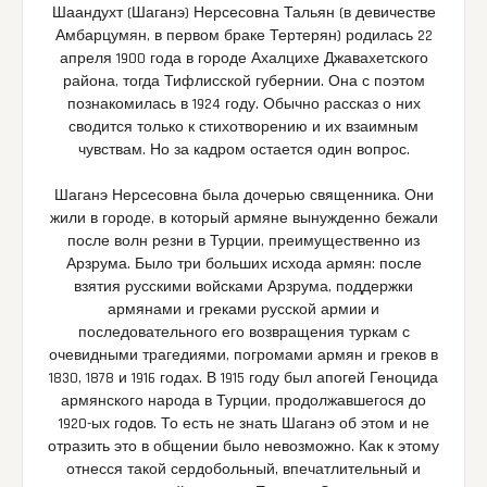
Шаандухт (Шаганэ) Нерсесовна Тальян (в девичестве
Амбарцумян, в первом браке Тертерян) родилась 22
апреля 1900 года в городе Ахалцихе Джавахетского
района, тогда Тифлисской губернии. Она с поэтом
познакомилась в 1924 году. Обычно рассказ о них
сводится только к стихотворению и их взаимным
чувствам. Но за кадром остается один вопрос.
Шаганэ Нерсесовна была дочерью священника. Они
жили в городе, в который армяне вынужденно бежали
после волн резни в Турции, преимущественно из
Арзрума. Было три больших исхода армян: после
взятия русскими войсками Арзрума, поддержки
армянами и греками русской армии и
последовательного его возвращения туркам с
очевидными трагедиями, погромами армян и греков в
1830, 1878 и 1916 годах. В 1915 году был апогей Геноцида
армянского народа в Турции, продолжавшегося до
1920-ых годов. То есть не знать Шаганэ об этом и не
отразить это в общении было невозможно. Как к этому
отнесся такой сердобольный, впечатлительный и