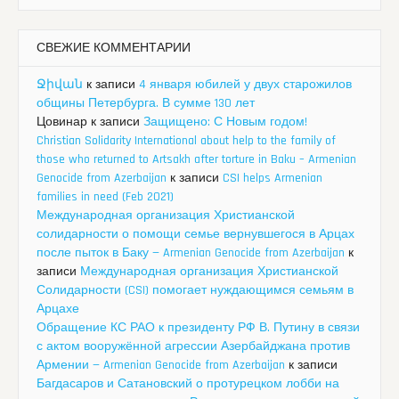
СВЕЖИЕ КОММЕНТАРИИ
Ջիվան
к записи
4 января юбилей у двух старожилов
общины Петербурга. В сумме 130 лет
Цовинар
к записи
Защищено: С Новым годом!
Christian Solidarity International about help to the family of
those who returned to Artsakh after torture in Baku – Armenian
Genocide from Azerbaijan
к записи
CSI helps Armenian
families in need (Feb 2021)
Международная организация Христианской
солидарности о помощи семье вернувшегося в Арцах
после пыток в Баку — Armenian Genocide from Azerbaijan
к
записи
Международная организация Христианской
Солидарности (CSI) помогает нуждающимся семьям в
Арцахе
Обращение КС РАО к президенту РФ В. Путину в связи
с актом вооружённой агрессии Азербайджана против
Армении — Armenian Genocide from Azerbaijan
к записи
Багдасаров и Сатановский о протурецком лобби на