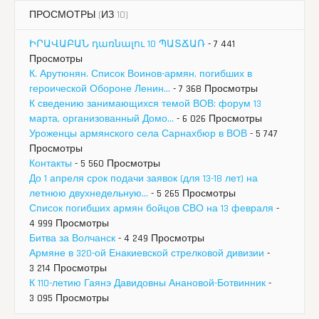
ПРОСМОТРЫ (ИЗ 10)
ԻՐԱՎԱԲԱՆ դառնալու 10 ՊԱՏՃԱՌ
- 7 441
Просмотры
К. Арутюнян. Список Воинов-армян, погибших в
героической Обороне Ленин...
- 7 368 Просмотры
К сведению занимающихся темой ВОВ: форум 13
марта, организованный Домо...
- 6 026 Просмотры
Уроженцы армянского села Сарнахбюр в ВОВ
- 5 747
Просмотры
Контакты
- 5 560 Просмотры
До 1 апреля срок подачи заявок (для 13-18 лет) на
летнюю двухнедельную...
- 5 265 Просмотры
Список погибших армян бойцов СВО на 13 февраля
-
4 999 Просмотры
Битва за Волчанск
- 4 249 Просмотры
Армяне в 320-ой Енакиевской стрелковой дивизии
-
3 214 Просмотры
К 110-летию Гаянэ Давидовны Анановой-Ботвинник
-
3 095 Просмотры