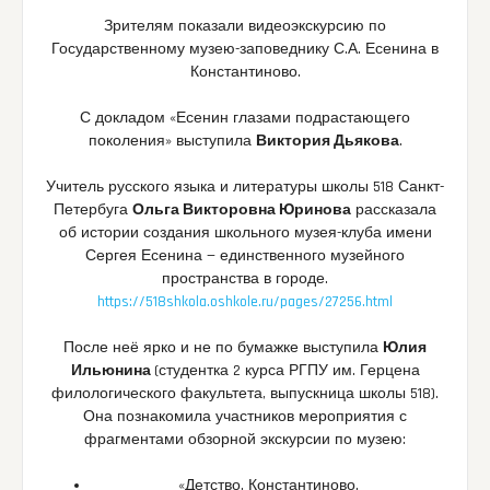
Зрителям показали видеоэкскурсию по
Государственному музею-заповеднику С.А. Есенина в
Константиново.
С докладом «Есенин глазами подрастающего
поколения» выступила
Виктория Дьякова
.
Учитель русского языка и литературы школы 518 Санкт-
Петербуга
Ольга Викторовна Юринова
рассказала
об истории создания школьного музея-клуба имени
Сергея Есенина — единственного музейного
пространства в городе.
https://518shkola.oshkole.ru/pages/27256.html
После неё ярко и не по бумажке выступила
Юлия
Ильюнина
(студентка 2 курса РГПУ им. Герцена
филологического факультета, выпускница школы 518).
Она познакомила участников мероприятия с
фрагментами обзорной экскурсии по музею:
«Детство. Константиново.