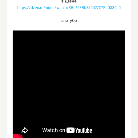
в Дзене
https://dzen.ru/video/watch/68e7568b879527078c0339b9
в ютубе