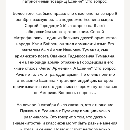
патриотичный товарищ Есенин? Это вопрос.
Более того, как было правильно отмечено на вечере 8
октября, важную роль в поддержке Есенина сыграл
Сергей Городецкий (был старше на 11 лет),
общавшийся многократно с ним. Сергей
Митрофанович — один из больших друзей армянского
народа. Как и Байрон, он знал армянский язык. Его
учителем был Амлик Иванович Туманян, сын
армянского поэта Ованеса Тадевосовича Туманяна.
Тема Геноцида армян отражена Городецким в его
книге стихов «Ангел Армении». А Есенин? Это вопрос.
Речь не только о трагедии армян. Не очень понятно
отношение Есенина к трагедии индейцев, которое
прочитывается из его дневника во время путешествия
по Америке. Вопросы, вопросы…
На вечере 8 октября было сказано, что отношение
Пушкина и Есенина к Пугачеву принципиально
различалось. Это говорит о том, что даже у
знаменитостей и классиков могут быть разные мнения
и тогда, и сейчас. Поэтому стоит неформально