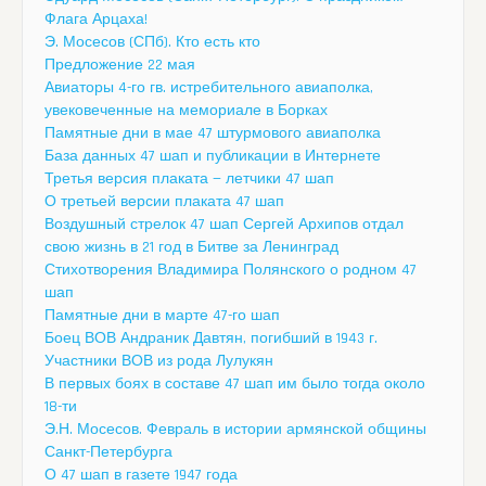
Флага Арцаха!
Э. Мосесов (СПб). Кто есть кто
Предложение 22 мая
Авиаторы 4-го гв. истребительного авиаполка,
увековеченные на мемориале в Борках
Памятные дни в мае 47 штурмового авиаполка
База данных 47 шап и публикации в Интернете
Третья версия плаката — летчики 47 шап
О третьей версии плаката 47 шап
Воздушный стрелок 47 шап Сергей Архипов отдал
свою жизнь в 21 год в Битве за Ленинград
Стихотворения Владимира Полянского о родном 47
шап
Памятные дни в марте 47-го шап
Боец ВОВ Андраник Давтян, погибший в 1943 г.
Участники ВОВ из рода Лулукян
В первых боях в составе 47 шап им было тогда около
18-ти
Э.Н. Мосесов. Февраль в истории армянской общины
Санкт-Петербурга
О 47 шап в газете 1947 года