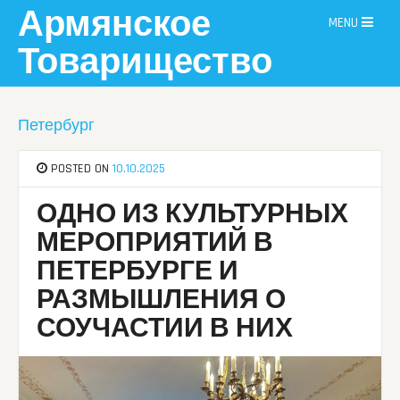
Skip
Армянское
MENU
to
content
Товарищество
Петербург
POSTED ON
10.10.2025
ОДНО ИЗ КУЛЬТУРНЫХ
МЕРОПРИЯТИЙ В
ПЕТЕРБУРГЕ И
РАЗМЫШЛЕНИЯ О
СОУЧАСТИИ В НИХ