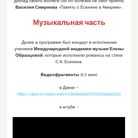
доклад своего коллеги (он по болезни не смог прийти)
Василия Смирнова
«Память о Есенине в Америке».
Музыкальная часть
Далее в программе был концерт в исполнении
учеников
Международной академии музыки Елены
Образцовой
, которые исполнили романсы на стихи
С.А. Есенина.
Видеофрагменты
(6,5 мин)
в Дзене —
https://dzen.ru/video/watch/68e8e6be22378333daebe332
в ютубе —