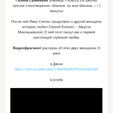
Галина Суняйкина
(ученица 11 класса 518 школы)
прочла стихотворение «Шагане, ты моя Шагане…» ( 2
минуты)
После неё Иван Снитко продолжил о другой женщине,
которую любил Сергей Есенин, — Августе
Миклашевской. О ней поэт писал как о первой
настоящей глубокой любви.
Видеофрагмент
рассказа об этих двух женщинах (5
мин)
в Дзене
https://dzen.ru/video/watch/68e7556db2ff7a44c6e6208f
в ютубе