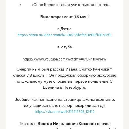
«Спас-Клепиковская учительская школа».
Видеофрагмент
(1,5 мин)
в Дзене
https://dzen.ru/video/watch/68e75bfafba0286ff38c3cf6
в ютубе
https://www.youtube.com/watch?v=uf3krHHvW4w
Энергичным был рассказ Ивана Снитко (ученика 11
класса 518 школы). Он продолжил обзорную экскурсию
по школьному музею, осветив первое появление С.
Есенина в Петербурге.
Вообще, как написано на странице школы вконтакте,
их учащиеся в этот вечер покорили зал ДН
https://vk.com/wall-215512796_12419
Писатель
Виктор Николаевич Кокосов
прочел