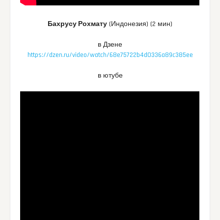
Бахрусу Рохмату
(Индонезия) (2 мин)
в Дзене
https://dzen.ru/video/watch/68e75722b4d0336a89c385ee
в ютубе