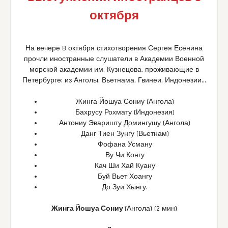
октября
На вечере 8 октября стихотворения Сергея Есенина
прочли иностранные слушатели в Академии Военной
морской академии им. Кузнецова, проживающие в
Петербурге: из Анголы, Вьетнама, Гвинеи, Индонезии…
Жинга Йошуа Сониу (Ангола)
Бахрусу Рохмату (Индонезия)
Антониу Эваришту Домингушу (Ангола)
Данг Тиен Зунгу (Вьетнам)
Фофана Усману
Ву Чи Конгу
Кач Ши Хай Куану
Буй Вьет Хоангу
До Зуи Хынгу.
Жинга Йошуа Сониу
(Ангола) (2 мин)