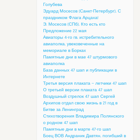
Голубева
Эдуард Мосесов (Санкт-Петербург). С
праздником Флага Арцаха!
Э. Мосесов (СПб). Кто есть кто
Предложение 22 мая
Авиаторы 4-го гв. истребительного
авиаполка, увековеченные на
мемориале в Борках
Памятные дни в мае 47 штурмового
авиаполка
База данных 47 шап и публикации в
Интернете
Третья версия плаката — летчики 47 шап
О третьей версии плаката 47 шап
Воздушный стрелок 47 шап Сергей
Архипов отдал свою жизнь в 21 год в
Битве за Ленинград
Стихотворения Владимира Полянского
о родном 47 шап
Памятные дни в марте 47-го шап
Боец ВОВ Андраник Давтян, погибший в