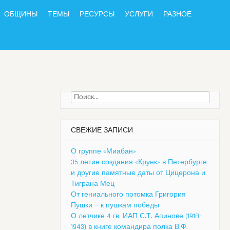
ОБЩИНЫ
ТЕМЫ
РЕСУРСЫ
УСЛУГИ
РАЗНОЕ
Найти:
СВЕЖИЕ ЗАПИСИ
О группе «Миабан»
35-летие создания «Крунк» в Петербурге
и другие памятные даты от Цицерона и
Тиграна Мец
От гениального потомка Григория
Пушки — к пушкам победы
О летчике 4 гв. ИАП С.Т. Апинове (1918-
1943) в книге командира полка В.Ф.