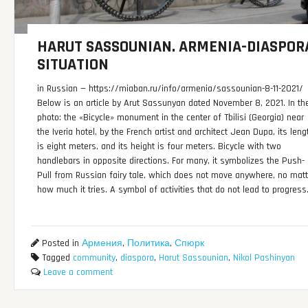
HARUT SASSOUNIAN. ARMENIA-DIASPOR
SITUATION
in Russian — https://miaban.ru/info/armenia/sassounian-8-11-2021/
Below is an article by Arut Sassunyan dated November 8, 2021. In th
photo: the «Bicycle» monument in the center of Tbilisi (Georgia) near
the Iveria hotel, by the French artist and architect Jean Dupa, its leng
is eight meters, and its height is four meters. Bicycle with two
handlebars in opposite directions. For many, it symbolizes the Push-
Pull from Russian fairy tale, which does not move anywhere, no matt
how much it tries. A symbol of activities that do not lead to progress
Posted in
Армения
,
Политика
,
Спюрк
Tagged
community
,
diaspora
,
Harut Sassounian
,
Nikol Pashinyan
Leave a comment