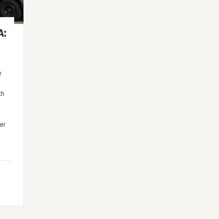
A:
e
th
er
.