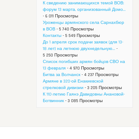
К сведению занимающихся темой ВОВ:
форум 13 марта, организованный Домо...
- 6 011 Просмотры
Уроженцы армянского села Сарнахбюр
в ВОВ
- 5 740 Просмотры
Контакты
- 5 549 Просмотры
До 1 апреля срок подачи заявок (для 13-
18 лет) на летнюю двухнедельную...
-
5 250 Просмотры
Список погибших армян бойцов СВО на
13 февраля
- 4 970 Просмотры
Битва за Волчанск
- 4 237 Просмотры
Армяне в 320-ой Енакиевской
стрелковой дивизии
- 3 205 Просмотры
К 110-летию Гаянэ Давидовны Анановой-
Ботвинник
- 3 085 Просмотры