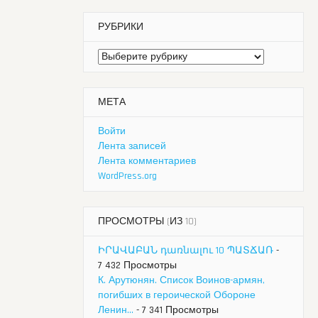
РУБРИКИ
Рубрики
МЕТА
Войти
Лента записей
Лента комментариев
WordPress.org
ПРОСМОТРЫ (ИЗ 10)
ԻՐԱՎԱԲԱՆ դառնալու 10 ՊԱՏՃԱՌ
-
7 432 Просмотры
К. Арутюнян. Список Воинов-армян,
погибших в героической Обороне
Ленин...
- 7 341 Просмотры