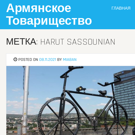
Skip
Армянское
ГЛАВНАЯ
to
content
Товарищество
МЕТКА: HARUT SASSOUNIAN
POSTED ON
08.11.2021
BY
MIABAN