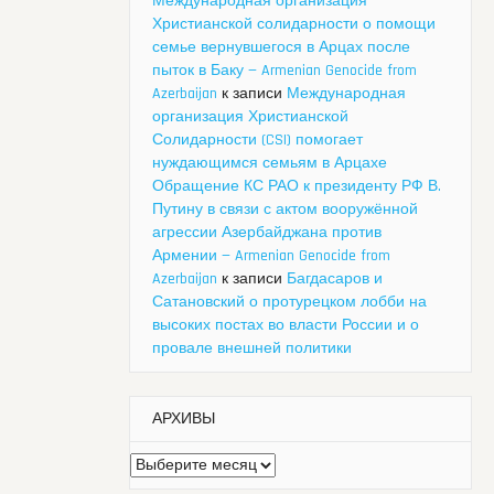
Международная организация
Христианской солидарности о помощи
семье вернувшегося в Арцах после
пыток в Баку — Armenian Genocide from
Azerbaijan
к записи
Международная
организация Христианской
Солидарности (CSI) помогает
нуждающимся семьям в Арцахе
Обращение КС РАО к президенту РФ В.
Путину в связи с актом вооружённой
агрессии Азербайджана против
Армении — Armenian Genocide from
Azerbaijan
к записи
Багдасаров и
Сатановский о протурецком лобби на
высоких постах во власти России и о
провале внешней политики
АРХИВЫ
Архивы