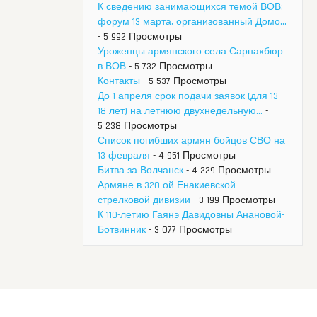
К сведению занимающихся темой ВОВ:
форум 13 марта, организованный Домо...
- 5 992 Просмотры
Уроженцы армянского села Сарнахбюр
в ВОВ
- 5 732 Просмотры
Контакты
- 5 537 Просмотры
До 1 апреля срок подачи заявок (для 13-
18 лет) на летнюю двухнедельную...
-
5 238 Просмотры
Список погибших армян бойцов СВО на
13 февраля
- 4 951 Просмотры
Битва за Волчанск
- 4 229 Просмотры
Армяне в 320-ой Енакиевской
стрелковой дивизии
- 3 199 Просмотры
К 110-летию Гаянэ Давидовны Анановой-
Ботвинник
- 3 077 Просмотры