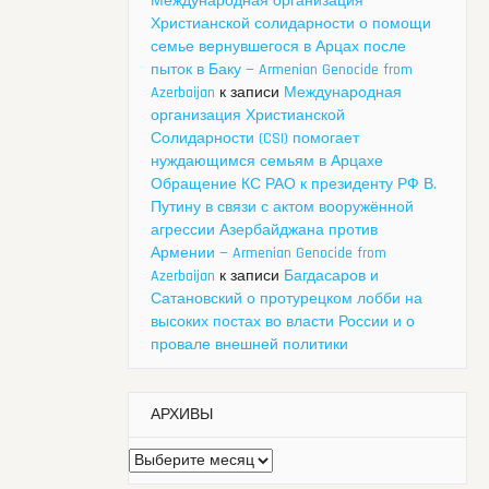
Международная организация
Христианской солидарности о помощи
семье вернувшегося в Арцах после
пыток в Баку — Armenian Genocide from
Azerbaijan
к записи
Международная
организация Христианской
Солидарности (CSI) помогает
нуждающимся семьям в Арцахе
Обращение КС РАО к президенту РФ В.
Путину в связи с актом вооружённой
агрессии Азербайджана против
Армении — Armenian Genocide from
Azerbaijan
к записи
Багдасаров и
Сатановский о протурецком лобби на
высоких постах во власти России и о
провале внешней политики
АРХИВЫ
Архивы