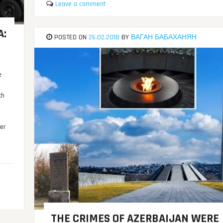
Leave a comment
A:
POSTED ON
26.02.2018
BY
ВАГАН БАБАХАНЯН
e
th
er
.
THE CRIMES OF AZERBAIJAN WERE