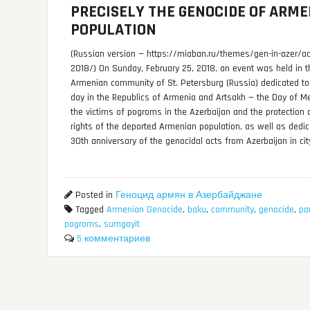
PRECISELY THE GENOCIDE OF ARM
POPULATION
(Russian version — https://miaban.ru/themes/gen-in-azer/ac
2018/) On Sunday, February 25, 2018, an event was held in t
Armenian community of St. Petersburg (Russia) dedicated to
day in the Republics of Armenia and Artsakh — the Day of M
the victims of pogroms in the Azerbaijan and the protection 
rights of the deported Armenian population, as well as dedic
30th anniversary of the genocidal acts from Azerbaijan in ci
Posted in
Геноцид армян в Азербайджане
Tagged
Armenian Genocide
,
baku
,
community
,
genocide
,
pa
pogroms
,
sumgayit
5 комментариев