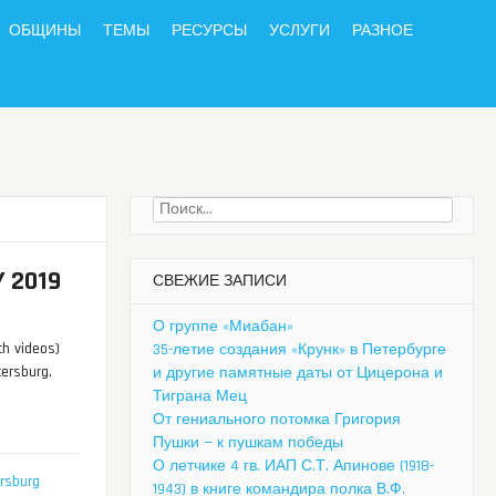
ОБЩИНЫ
ТЕМЫ
РЕСУРСЫ
УСЛУГИ
РАЗНОЕ
Найти:
 2019
СВЕЖИЕ ЗАПИСИ
О группе «Миабан»
th videos)
35-летие создания «Крунк» в Петербурге
ersburg,
и другие памятные даты от Цицерона и
Тиграна Мец
От гениального потомка Григория
Пушки — к пушкам победы
О летчике 4 гв. ИАП С.Т. Апинове (1918-
rsburg
1943) в книге командира полка В.Ф.