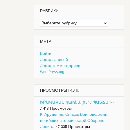
РУБРИКИ
Рубрики
МЕТА
Войти
Лента записей
Лента комментариев
WordPress.org
ПРОСМОТРЫ (ИЗ 10)
ԻՐԱՎԱԲԱՆ դառնալու 10 ՊԱՏՃԱՌ
-
7 418 Просмотры
К. Арутюнян. Список Воинов-армян,
погибших в героической Обороне
Ленин...
- 7 335 Просмотры