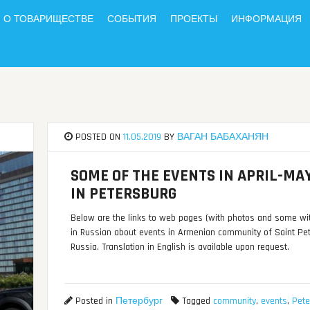
О ТОВАРИЩЕСТВЕ
СОБЫТИЯ
ПРОЕКТЫ
ИНФОРМАЦИЯ
POSTED ON
11.05.2019
BY
ВАГАН БАБАХАНЯН
SOME OF THE EVENTS IN APRIL-MAY
IN PETERSBURG
Below are the links to web pages (with photos and some wi
in Russian about events in Armenian community of Saint Pet
Russia. Translation in English is available upon request.
Posted in
Петербург
Tagged
community
,
events
,
Pete