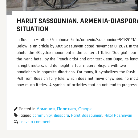
HARUT SASSOUNIAN. ARMENIA-DIASPOR
SITUATION
in Russian — https://miaban.ru/info/armenia/sassounian-8-11-2021/
Below is an article by Arut Sassunyan dated November 8, 2021. In th
photo: the «Bicycle» monument in the center of Tbilisi (Georgia) near
the Iveria hotel, by the French artist and architect Jean Dupa, its leng
is eight meters, and its height is four meters. Bicycle with two
handlebars in opposite directions. For many, it symbolizes the Push-
Pull from Russian fairy tale, which does not move anywhere, no matt
how much it tries. A symbol of activities that do not lead to progress
Posted in
Армения
,
Политика
,
Спюрк
Tagged
community
,
diaspora
,
Harut Sassounian
,
Nikol Pashinyan
Leave a comment