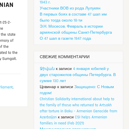
1943 г.
ENIAN
Участники ВОВ из рода Лулукян
В первых боях в составе 47 шап им
было тогда около 18-ти
t-25-2-
Э.Н. Мосесов. Февраль в истории
he
армянской общины Санкт-Петербурга
 the state
О 47 шап в газете 1947 года
emory of
of the
ated to the
СВЕЖИЕ КОММЕНТАРИИ
ty Sumgait.
Ջիվան
к записи
4 января юбилей у
двух старожилов общины Петербурга. В
сумме 130 лет
Цовинар
к записи
Защищено: С Новым
rliament
,
годом!
Christian Solidarity International about help to
the family of those who returned to Artsakh
after torture in Baku – Armenian Genocide from
Azerbaijan
к записи
CSI helps Armenian
families in need (Feb 2021)