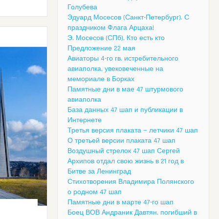
Голубева
Эдуард Мосесов (Санкт-Петербург). С
праздником Флага Арцаха!
Э. Мосесов (СПб). Кто есть кто
Предложение 22 мая
Авиаторы 4-го гв. истребительного
авиаполка, увековеченные на
мемориале в Борках
Памятные дни в мае 47 штурмового
авиаполка
База данных 47 шап и публикации в
Интернете
Третья версия плаката — летчики 47 шап
О третьей версии плаката 47 шап
Воздушный стрелок 47 шап Сергей
Архипов отдал свою жизнь в 21 год в
Битве за Ленинград
Стихотворения Владимира Полянского
о родном 47 шап
Памятные дни в марте 47-го шап
Боец ВОВ Андраник Давтян, погибший в