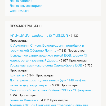
Лента записей
Лента комментариев
WordPress.org
ПРОСМОТРЫ (ИЗ 10)
ԻՐԱՎԱԲԱՆ դառնալու 10 ՊԱՏՃԱՌ
- 7 422
Просмотры
К. Арутюнян. Список Воинов-армян, погибших в
героической Обороне Ленин...
- 7 337 Просмотры
К сведению занимающихся темой ВОВ: форум 13
марта, организованный Домо...
- 5 997 Просмотры
Уроженцы армянского села Сарнахбюр в ВОВ
- 5 735
Просмотры
Контакты
- 5 544 Просмотры
До 1 апреля срок подачи заявок (для 13-18 лет) на
летнюю двухнедельную...
- 5 239 Просмотры
Список погибших армян бойцов СВО на 13 февраля
-
4 959 Просмотры
Битва за Волчанск
- 4 232 Просмотры
Армяне в 320-ой Енакиевской стрелковой дивизии
-