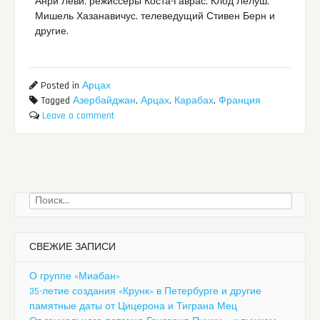
Анри Леви, режиссеры Коста-Гаврас, Клод Лелуш,
Мишель Хазанавичус, телеведущий Стивен Берн и
другие.
Posted in
Арцах
Tagged
Азербайджан
,
Арцах
,
Карабах
,
Франция
Leave a comment
Найти:
СВЕЖИЕ ЗАПИСИ
О группе «Миабан»
35-летие создания «Крунк» в Петербурге и другие
памятные даты от Цицерона и Тиграна Мец