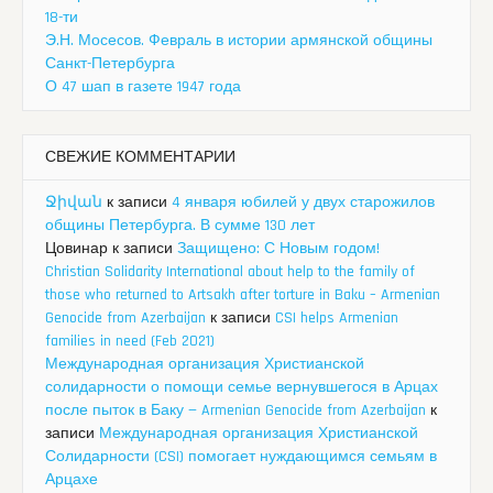
18-ти
Э.Н. Мосесов. Февраль в истории армянской общины
Санкт-Петербурга
О 47 шап в газете 1947 года
СВЕЖИЕ КОММЕНТАРИИ
Ջիվան
к записи
4 января юбилей у двух старожилов
общины Петербурга. В сумме 130 лет
Цовинар
к записи
Защищено: С Новым годом!
Christian Solidarity International about help to the family of
those who returned to Artsakh after torture in Baku – Armenian
Genocide from Azerbaijan
к записи
CSI helps Armenian
families in need (Feb 2021)
Международная организация Христианской
солидарности о помощи семье вернувшегося в Арцах
после пыток в Баку — Armenian Genocide from Azerbaijan
к
записи
Международная организация Христианской
Солидарности (CSI) помогает нуждающимся семьям в
Арцахе