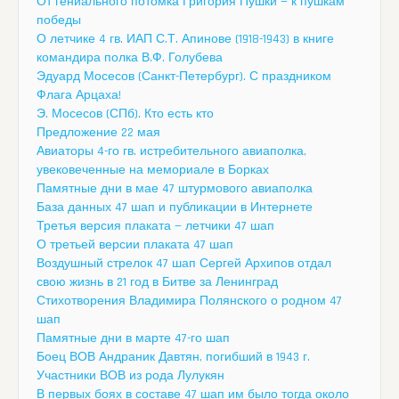
От гениального потомка Григория Пушки — к пушкам
победы
О летчике 4 гв. ИАП С.Т. Апинове (1918-1943) в книге
командира полка В.Ф. Голубева
Эдуард Мосесов (Санкт-Петербург). С праздником
Флага Арцаха!
Э. Мосесов (СПб). Кто есть кто
Предложение 22 мая
Авиаторы 4-го гв. истребительного авиаполка,
увековеченные на мемориале в Борках
Памятные дни в мае 47 штурмового авиаполка
База данных 47 шап и публикации в Интернете
Третья версия плаката — летчики 47 шап
О третьей версии плаката 47 шап
Воздушный стрелок 47 шап Сергей Архипов отдал
свою жизнь в 21 год в Битве за Ленинград
Стихотворения Владимира Полянского о родном 47
шап
Памятные дни в марте 47-го шап
Боец ВОВ Андраник Давтян, погибший в 1943 г.
Участники ВОВ из рода Лулукян
В первых боях в составе 47 шап им было тогда около