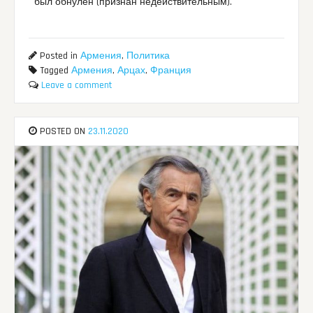
был обнулён (признан недействительным).
Posted in
Армения
,
Политика
Tagged
Армения
,
Арцах
,
Франция
Leave a comment
POSTED ON
23.11.2020