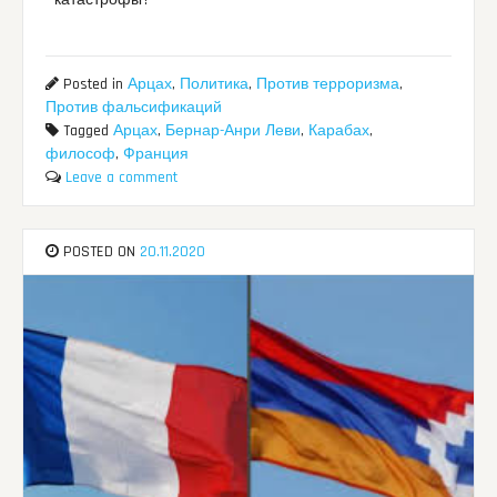
Posted in
Арцах
,
Политика
,
Против терроризма
,
Против фальсификаций
Tagged
Арцах
,
Бернар-Анри Леви
,
Карабах
,
философ
,
Франция
Leave a comment
POSTED ON
20.11.2020