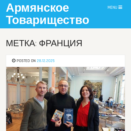
Skip
Армянское
MENU
to
content
Товарищество
МЕТКА: ФРАНЦИЯ
POSTED ON
28.12.2025