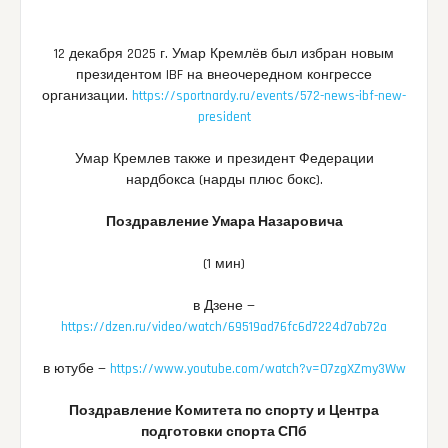
12 декабря 2025 г. Умар Кремлёв был избран новым
президентом IBF на внеочередном конгрессе
организации.
https://sportnardy.ru/events/572-news-ibf-new-
president
Умар Кремлев также и президент Федерации
нардбокса (нарды плюс бокс).
Поздравление Умара Назаровича
(1 мин)
в Дзене —
https://dzen.ru/video/watch/69519ad76fc6d7224d7ab72a
в ютубе —
https://www.youtube.com/watch?v=07zgXZmy3Ww
Поздравление Комитета по спорту и Центра
подготовки спорта СПб