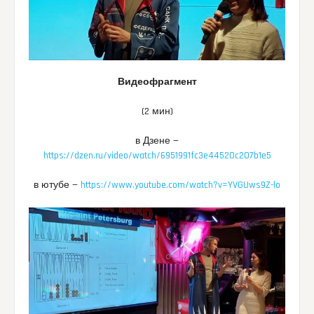
Видеофрагмент
(2 мин)
в Дзене —
https://dzen.ru/video/watch/6951991fc3e44520c207b1e5
в ютубе —
https://www.youtube.com/watch?v=YVGUws9Z-lo