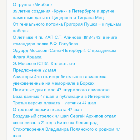
О группе «Миабан»
35-летие создания «Крунк» в Петербурге и другие
памятные даты от Цицерона и Тиграна Мец
От гениального потомка Григория Пушки — к пушкам
победы
О летчике 4 гв. ИАП С.Т. Апинове (1918-1943) в книге
командира полка В.Ф. Голубева
Эдуард Мосесов (Санкт-Петербург). С праздником
Флага Арцаха!
Э. Мосесов (СПб). Кто есть кто
Предложение 22 мая
Авиаторы 4-го гв. истребительного авиаполка,
увековеченные на мемориале в Борках
Памятные дни в мае 47 штурмового авиаполка
База данных 47 шап и публикации в Интернете
Третья версия плаката — летчики 47 шап
О третьей версии плаката 47 шап
Воздушный стрелок 47 шап Сергей Архипов отдал
свою жизнь в 21 год в Битве за Ленинград
Стихотворения Владимира Полянского о родном 47
шап