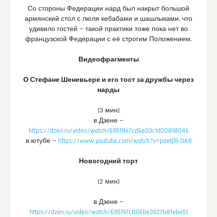
Со стороны Федерации нард был накрыт большой
армянский стол с люля кебабами и шашлыками, что
удивило гостей — такой практики тоже пока нет во
французской Федерации с её строгим Положением.
Видеофрагменты
О Стефане Шеневьере и его тост за дружбы через
нарды
(3 мин)
в Дзене —
https://dzen.ru/video/watch/69518e7cd6e03c1d00818046
в ютубе —
https://www.youtube.com/watch?v=poetjl5-OA8
Новогодний торт
(2 мин)
в Дзене —
https://dzen.ru/video/watch/695197c006be3927b8febe51