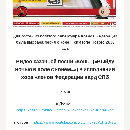
Для гостей из богатого репертуара членов Федерации
была выбрана песня о коне — символе Нового 2026
года.
Видео казачьей песни «Конь» («Выйду
ночью в поле с конём…») в исполнении
хора членов Федерации нард СПб
(1,5 мин)
в Дзене —
https://dzen.ru/video/watch/6951a2aad2c782440c7682ad
в ютубе —
https://www.youtube.com/watch?v=euVUHteSysw