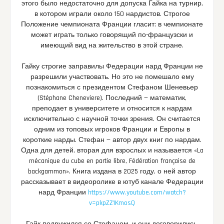
этого было недостаточно для допуска Гайка на турнир,
в котором играли около 150 нардистов. Строгое
Положение чемпионата Франции гласит: в чемпионате
может играть только говорящий по-французски и
имеющий вид на жительство в этой стране.
Гайку строгие заправилы Федерации нард Франции не
разрешили участвовать. Но это не помешало ему
познакомиться с президентом Стефаном Шеневьер
(Stéphane Cheneviere). Последний — математик,
преподает в университете и относится к нардам
исключительно с научной точки зрения. Он считается
одним из топовых игроков Франции и Европы в
короткие нарды. Стефан — автор двух книг по нардам.
Одна для детей, вторая для взрослых и называется «La
mécanique du cube en partie libre, Fédération française de
backgammon». Книга издана в 2025 году, о ней автор
рассказывает в видеоролике в ютуб канале Федерации
нард Франции
https://www.youtube.com/watch?
v=pkpZZ1KmosQ
Гайк подружился со Стефаном, и они договорились,