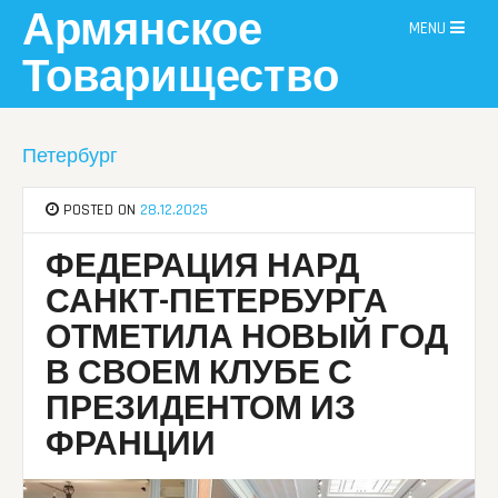
Skip
Армянское
MENU
to
content
Товарищество
Петербург
POSTED ON
28.12.2025
ФЕДЕРАЦИЯ НАРД
САНКТ-ПЕТЕРБУРГА
ОТМЕТИЛА НОВЫЙ ГОД
В СВОЕМ КЛУБЕ С
ПРЕЗИДЕНТОМ ИЗ
ФРАНЦИИ