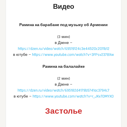
Видео
Рамина на барабане под музыку об Армении
(3 мин)
в Дзене —
https://dzen.ru/video/watch/69519124c3e44520c2011b12
в ютубе —
https://www.youtube.com/watch?v=3FPsv2378Xw
Рамина на балалайке
(2 мин)
в Дзене —
https://dzen.ru/video/watch/695182d4179b5741ac3794c7
в ютубе —
https://www.youtube.com/watch?v=r_JKxTOMYX0
Застолье