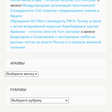
после пыток в Баку — Armenian Genocide from Azerbaijan
к
записи
Международная организация Христианской
Солидарности (CSI) помогает нуждающимся семьям в
Арцахе
Обращение КС РАО к президенту РФ В. Путину в связи
с актом вооружённой агрессии Азербайджана против
Армении — Armenian Genocide from Azerbaijan
к записи
Багдасаров и Сатановский о протурецком лобби на
высоких постах во власти России и о провале внешней
политики
АРХИВЫ
Архивы
РУБРИКИ
Рубрики