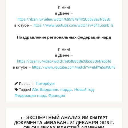
(1 мин)
в Дзене —
https://dzen.ru/video/watch/6951879f4120ad68e617b68c
в ютубе —
https://www.youtube.com/watch?v=b4TLoqnD_ls
Поздравление региональных федераций нард
(1 мин)
в Дзене —
https://dzen.ru/video/watch/695188a8e3db5c60617ebbfd
в ютубе —
https://www.youtube.com/watch?v=a6KYe5sWUnE
Posted in
Петербург
Tagged
Айк Варданян
,
нарды
,
Новый год
,
Федерация нард
,
Франция
Post
←
ЭКСПЕРТНЫЙ АНАЛИЗ ИИ CHATGPT
navigation
ДОКУМЕНТА «МИАБАН» 22 ДЕКАБРЯ 2025 Г.