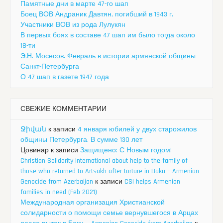
Памятные дни в марте 47-го шап
Боец ВОВ Андраник Давтян, погибший в 1943 г.
Участники ВОВ из рода Лулукян
В первых боях в составе 47 шап им было тогда около
18-ти
Э.Н. Мосесов. Февраль в истории армянской общины
Санкт-Петербурга
О 47 шап в газете 1947 года
СВЕЖИЕ КОММЕНТАРИИ
Ջիվան
к записи
4 января юбилей у двух старожилов
общины Петербурга. В сумме 130 лет
Цовинар
к записи
Защищено: С Новым годом!
Christian Solidarity International about help to the family of
those who returned to Artsakh after torture in Baku – Armenian
Genocide from Azerbaijan
к записи
CSI helps Armenian
families in need (Feb 2021)
Международная организация Христианской
солидарности о помощи семье вернувшегося в Арцах