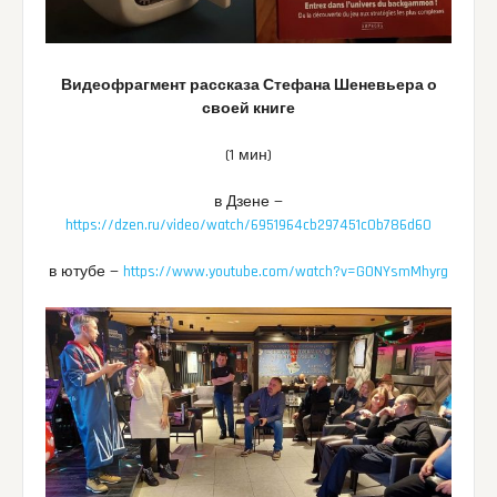
Видеофрагмент рассказа Стефана Шеневьера о
своей книге
(1 мин)
в Дзене —
https://dzen.ru/video/watch/6951964cb297451c0b786d60
в ютубе —
https://www.youtube.com/watch?v=G0NYsmMhyrg