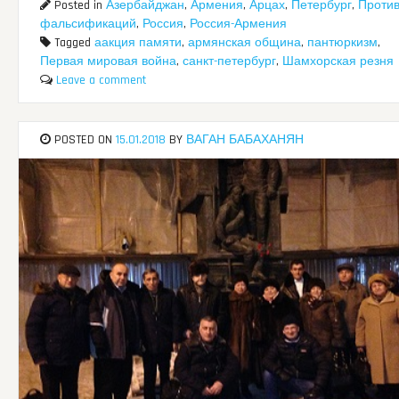
Posted in
Азербайджан
,
Армения
,
Арцах
,
Петербург
,
Проти
фальсификаций
,
Россия
,
Россия-Армения
Tagged
аакция памяти
,
армянская община
,
пантюркизм
,
Первая мировая война
,
санкт-петербург
,
Шамхорская резня
Leave a comment
POSTED ON
15.01.2018
BY
ВАГАН БАБАХАНЯН