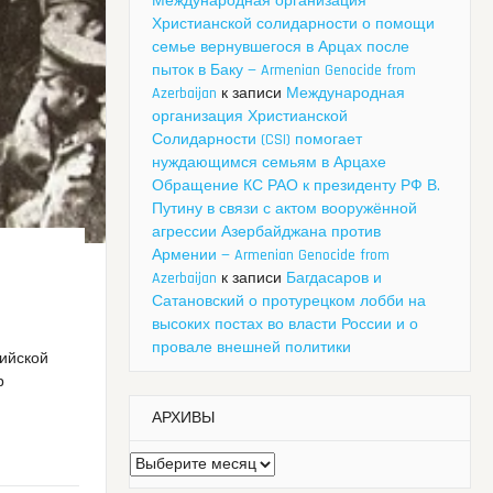
Международная организация
Христианской солидарности о помощи
семье вернувшегося в Арцах после
пыток в Баку — Armenian Genocide from
Azerbaijan
к записи
Международная
организация Христианской
Солидарности (CSI) помогает
нуждающимся семьям в Арцахе
Обращение КС РАО к президенту РФ В.
Путину в связи с актом вооружённой
агрессии Азербайджана против
Армении — Armenian Genocide from
Azerbaijan
к записи
Багдасаров и
Сатановский о протурецком лобби на
высоких постах во власти России и о
провале внешней политики
сийской
р
АРХИВЫ
Архивы