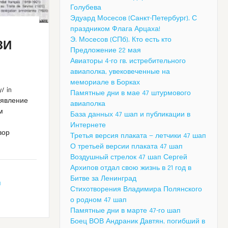
Голубева
Эдуард Мосесов (Санкт-Петербург). С
праздником Флага Арцаха!
Э. Мосесов (СПб). Кто есть кто
ЗИ
Предложение 22 мая
Авиаторы 4-го гв. истребительного
авиаполка, увековеченные на
мемориале в Борках
/ in
Памятные дни в мае 47 штурмового
Заявление
авиаполка
м
База данных 47 шап и публикации в
Интернете
вор
Третья версия плаката — летчики 47 шап
О третьей версии плаката 47 шап
Воздушный стрелок 47 шап Сергей
Архипов отдал свою жизнь в 21 год в
Битве за Ленинград
я
Стихотворения Владимира Полянского
о родном 47 шап
Памятные дни в марте 47-го шап
Боец ВОВ Андраник Давтян, погибший в