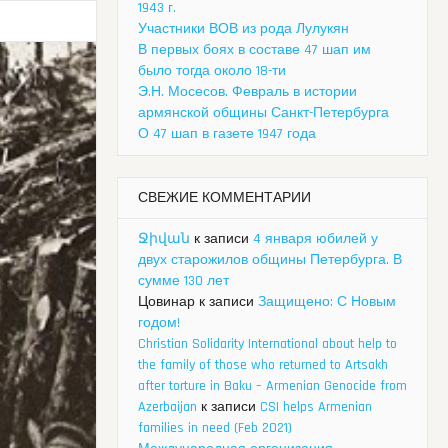
1943 г.
Участники ВОВ из рода Лулукян
В первых боях в составе 47 шап им
было тогда около 18-ти
Э.Н. Мосесов. Февраль в истории
армянской общины Санкт-Петербурга
О 47 шап в газете 1947 года
СВЕЖИЕ КОММЕНТАРИИ
Ջիվան
к записи
4 января юбилей у
двух старожилов общины Петербурга. В
сумме 130 лет
Цовинар
к записи
Защищено: С Новым
годом!
Christian Solidarity International about help to
the family of those who returned to Artsakh
after torture in Baku – Armenian Genocide from
Azerbaijan
к записи
CSI helps Armenian
families in need (Feb 2021)