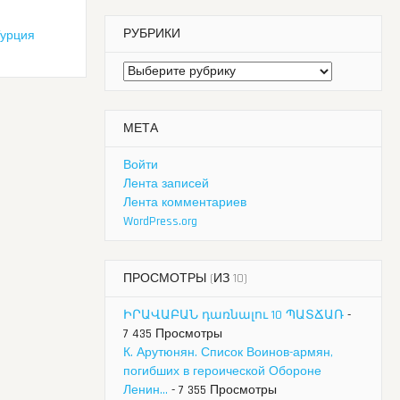
РУБРИКИ
урция
Рубрики
МЕТА
Войти
Лента записей
Лента комментариев
WordPress.org
ПРОСМОТРЫ (ИЗ 10)
ԻՐԱՎԱԲԱՆ դառնալու 10 ՊԱՏՃԱՌ
-
7 435 Просмотры
К. Арутюнян. Список Воинов-армян,
погибших в героической Обороне
Ленин...
- 7 355 Просмотры