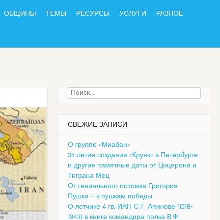
ОБЩИНЫ
ТЕМЫ
РЕСУРСЫ
УСЛУГИ
РАЗНОЕ
Найти:
СВЕЖИЕ ЗАПИСИ
О группе «Миабан»
35-летие создания «Крунк» в Петербурге
и другие памятные даты от Цицерона и
Тиграна Мец
От гениального потомка Григория
Пушки — к пушкам победы
О летчике 4 гв. ИАП С.Т. Апинове (1918-
1943) в книге командира полка В.Ф.