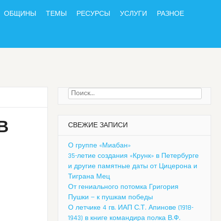
ОБЩИНЫ
ТЕМЫ
РЕСУРСЫ
УСЛУГИ
РАЗНОЕ
Найти:
В
СВЕЖИЕ ЗАПИСИ
О группе «Миабан»
35-летие создания «Крунк» в Петербурге
и другие памятные даты от Цицерона и
Тиграна Мец
От гениального потомка Григория
Пушки — к пушкам победы
О летчике 4 гв. ИАП С.Т. Апинове (1918-
1943) в книге командира полка В.Ф.