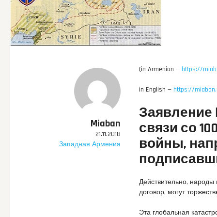
(in Armenian —
https://miab
in English —
https://miaban
Заявление 
Miaban
связи со 1
21.11.2018
войны, нап
Западная Армения
подписавш
Действительно, народы 
договор, могут торжест
Эта глобальная катаст