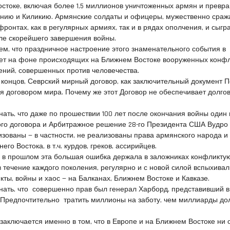
остоке, включая более 1,5 миллионов уничтоженных армян и прев
нию и Киликию. Армянские солдаты и офицеры, мужественно сраж
ронтах, как в регулярных армиях, так и в рядах ополчения, и сыгр
ле скорейшего завершения войны.
ем, что праздничное настроение этого знаменательного события в
нет на фоне происходящих на Ближнем Востоке вооруженных конфл
ений, совершенных против человечества.
 концов, Севрский мирный договор, как заключительный документ 
я договором мира. Почему же этот Договор не обеспечивает долго
?
нать, что даже по прошествии 100 лет после окончания войны один
ого договора и Арбитражное решение 28-го Президента США Вудро
зованы — в частности, не реализованы права армянского народа и
го Востока, в т.ч. курдов, греков, ассирийцев.
 в прошлом эта большая ошибка держала в заложниках конфликт
 в течение каждого поколения, регулярно и с новой силой вспыхива
ты, войны и хаос — на Балканах, Ближнем Востоке и Кавказе.
нать, что совершенно прав был генерал Харборд, представивший в
«Предпочтительно тратить миллионы на заботу, чем миллиарды до
заключается именно в том, что в Европе и на Ближнем Востоке ни 