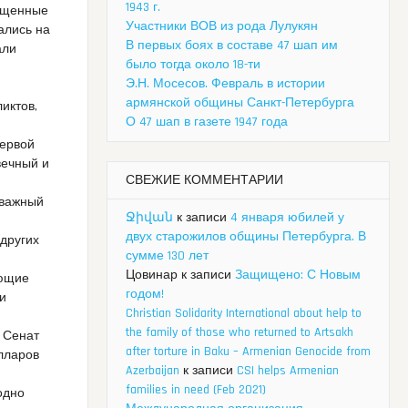
1943 г.
ращенные
Участники ВОВ из рода Лулукян
ались на
В первых боях в составе 47 шап им
али
было тогда около 18-ти
Э.Н. Мосесов. Февраль в истории
армянской общины Санкт-Петербурга
иктов,
О 47 шап в газете 1947 года
Первой
вечный и
СВЕЖИЕ КОММЕНТАРИИ
 важный
Ջիվան
к записи
4 января юбилей у
двух старожилов общины Петербурга. В
 других
сумме 130 лет
Цовинар
к записи
Защищено: С Новым
ующие
годом!
ли
Christian Solidarity International about help to
the family of those who returned to Artsakh
 Сенат
after torture in Baku – Armenian Genocide from
лларов
Azerbaijan
к записи
CSI helps Armenian
families in need (Feb 2021)
одно