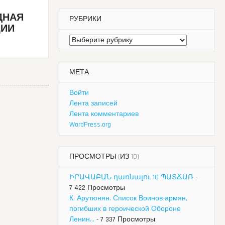
ДНАЯ
РУБРИКИ
ЦИИ
Рубрики
МЕТА
Войти
Лента записей
Лента комментариев
WordPress.org
ПРОСМОТРЫ (ИЗ 10)
ԻՐԱՎԱԲԱՆ դառնալու 10 ՊԱՏՃԱՌ
-
7 422 Просмотры
К. Арутюнян. Список Воинов-армян,
погибших в героической Обороне
Ленин...
- 7 337 Просмотры