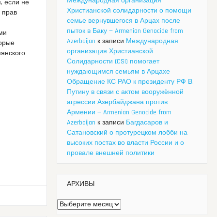
Международная организация
, если не
Христианской солидарности о помощи
 прав
семье вернувшегося в Арцах после
пыток в Баку — Armenian Genocide from
ми
Azerbaijan
к записи
Международная
торые
организация Христианской
мянского
Солидарности (CSI) помогает
нуждающимся семьям в Арцахе
Обращение КС РАО к президенту РФ В.
Путину в связи с актом вооружённой
агрессии Азербайджана против
Армении — Armenian Genocide from
Azerbaijan
к записи
Багдасаров и
Сатановский о протурецком лобби на
высоких постах во власти России и о
провале внешней политики
АРХИВЫ
Архивы