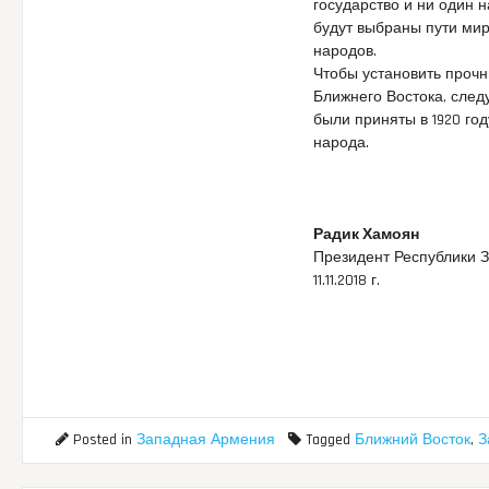
государство и ни один 
будут выбраны пути ми
народов.
Чтобы установить проч
Ближнего Востока, следу
были приняты в 1920 го
народа.
Радик Хамоян
Президент Республики 
11.11.2018 г.
Posted in
Западная Армения
Tagged
Ближний Восток
,
З