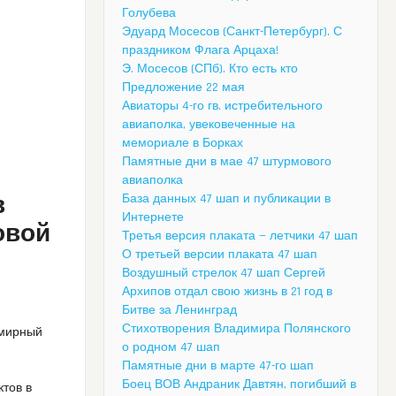
Голубева
Эдуард Мосесов (Санкт-Петербург). С
праздником Флага Арцаха!
Э. Мосесов (СПб). Кто есть кто
Предложение 22 мая
Авиаторы 4-го гв. истребительного
авиаполка, увековеченные на
мемориале в Борках
Памятные дни в мае 47 штурмового
авиаполка
в
База данных 47 шап и публикации в
Интернете
овой
Третья версия плаката — летчики 47 шап
О третьей версии плаката 47 шап
Воздушный стрелок 47 шап Сергей
Архипов отдал свою жизнь в 21 год в
Битве за Ленинград
Стихотворения Владимира Полянского
 мирный
о родном 47 шап
.
Памятные дни в марте 47-го шап
Боец ВОВ Андраник Давтян, погибший в
тов в