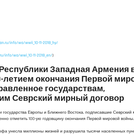
an.ru/info/wa/wwii_10-11-2018_hy/
.ru/info/wa/wwi_10-11-2018_en/
)
Республики Западная Армения 
00-летием окончания Первой мир
равленное государствам,
им Севрский мирный договор
и государства Европы и Ближнего Востока, подписавшие Севрский
венно отметить 100-ую годовщину окончания Первой мировой войны
рофа унесла миллионы жизней и разрушила тысячи населенных пунк