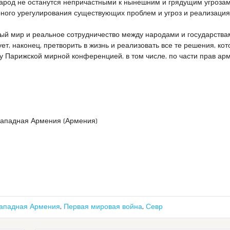
народ не останутся непричастными к нынешним и грядущим угрозам
рного урегулирования существующих проблем и угроз и реализация
ный мир и реальное сотрудничество между народами и государства
ет, наконец, претворить в жизнь и реализовать все те решения, ко
ду Парижской мирной конференцией, в том числе, по части прав ар
Западная Армения (Армения)
ападная Армения
,
Первая мировая война
,
Севр