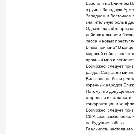
Европе и на Ближнем В
в руины Западную Арме
Западном и Восточном ф
значительную роль в де
Однако, давайте призна
действительности блек
хаоса и новых преступл
В чем причина? В конце
мировой войны, являетс
прочный мир в регионе
Возможно, следует приз
раздел Севрского мирн
Вильсона не были реали
коренных народов Ближне
Потому что допущенная
стороны и их страны, и
конфронтации и конфлик
Возможно, следует приз
США свое заключение: 
на будущие войны».
Реальность настоящего 